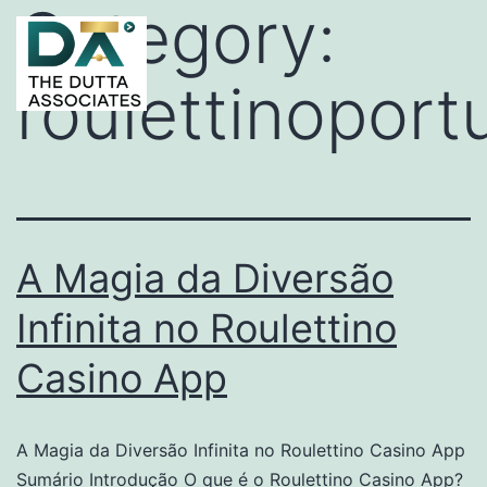
Category:
roulettinopor
A Magia da Diversão
Infinita no Roulettino
Casino App
A Magia da Diversão Infinita no Roulettino Casino App
Sumário Introdução O que é o Roulettino Casino App?