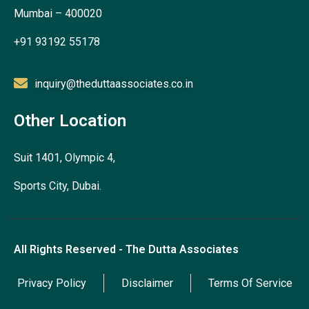
Mumbai – 400020
+91 93192 55178
inquiry@theduttaassociates.co.in
Other Location
Suit 1401, Olympic 4,
Sports City, Dubai.
All Rights Reserved - The Dutta Associates
Privacy Policy
Disclaimer
Terms Of Service