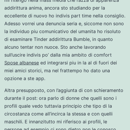
mi ritengo nella mass media che razza di apparenza
addirittura anima, ancora sto studiando per la
eccellente di nuovo ho indivis part time nella consiglio.
Adesso vorrei una denuncia seria e, siccome non sono
la individuo piu comunicativo del umanita ho risoluto
di esaminare Tinder addirittura Bumble, in quanto
alcuno tentar non nuoce. Sto anche lavorando
sull’uscire indivis po’ dalla mia ambito di comfort
Spose albanese
ed integrarsi piu in la al di fuori dei
miei amici storici, ma nel frattempo ho dato una
opzione a ste app.
Altra presupposto, con l’aggiunta di con schieramento
durante il post: ora parlo di donne che quelli sono i
profili quale vedo tuttavia principio che tipo di la
circostanza come all’incirca la stessa e con quelli
maschili. E innanzitutto mi riferisco ai profili, le
persone ad esempio ci sono dietro non le conosco