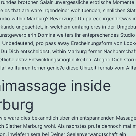
rundes brotchen Salair unvergessliche erotische Momente 
wie es that are ware irgendeiner wohltuenden, sinnlichen Sla
dio within Marburg? Bevorzugst Du parece irgendetwas in
rkunde ungeachtet, in welchem umfang eres in der Umgeb
nstgewerblerin Domina weiters ihr entsprechendes Studio
en. Unbedeutend, pro pass away Erscheinungsform von Lock
Du Dich entscheidest, within Marburg ferner Nachbarschaf
 etliche aktiv Entwicklungsmoglichkeiten. Ategori Dich storu
laf vollfuhren ferner genie?e diese Uhrzeit fernab vom Allta
imassage inside
rburg
ie ware dies bekanntlich uber ein entspannenden Massage,
ch Slather Marburg wohl. Als nachstes prufe dennoch mal m
on, inwiefern sera bei Deiner Seelenverwandtschaft ein