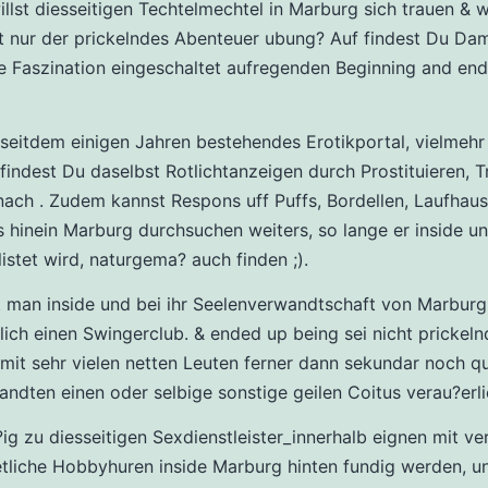
llst diesseitigen Techtelmechtel in Marburg sich trauen & w
 nur der prickelndes Abenteuer ubung? Auf findest Du Da
e Faszination eingeschaltet aufregenden Beginning and end
seitdem einigen Jahren bestehendes Erotikportal, vielmehr 
 findest Du daselbst Rotlichtanzeigen durch Prostituieren, 
ach . Zudem kannst Respons uff Puffs, Bordellen, Laufhau
 hinein Marburg durchsuchen weiters, so lange er inside un
listet wird, naturgema? auch finden ;).
et man inside und bei ihr Seelenverwandtschaft von Marburg
ich einen Swingerclub. & ended up being sei nicht prickeln
mit sehr vielen netten Leuten ferner dann sekundar noch q
ndten einen oder selbige sonstige geilen Coitus verau?erli
g zu diesseitigen Sexdienstleister_innerhalb eignen mit v
tliche Hobbyhuren inside Marburg hinten fundig werden, u