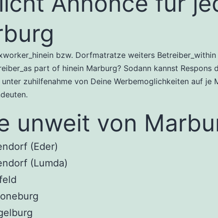
licht Annonce fur j
rburg
xworker_hinein bzw. Dorfmatratze weiters Betreiber_within
reiber_as part of hinein Marburg? Sodann kannst Respons d
unter zuhilfenahme von Deine Werbemoglichkeiten auf je 
ndeuten.
e unweit von Marbu
endorf (Eder)
endorf (Lumda)
feld
oneburg
gelburg