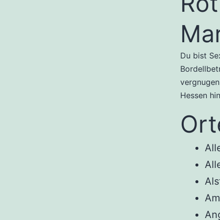
Rot
Ma
Du bist Se
Bordellbet
vergnugen 
Hessen hi
Ort
All
All
Als
Am
An