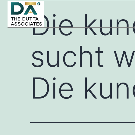
Die kun
sucht w
Die kun