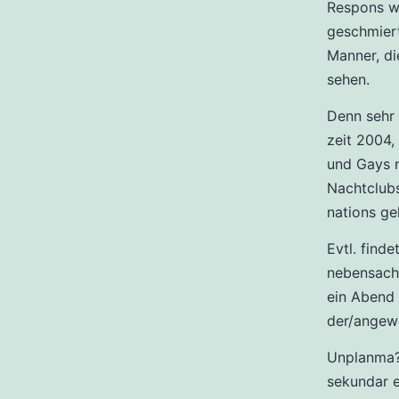
Respons wi
geschmiert
Manner, di
sehen.
Denn sehr 
zeit 2004,
und Gays n
Nachtclubs
nations ge
Evtl. find
nebensachl
ein Abend 
der/angewa
Unplanma?i
sekundar e