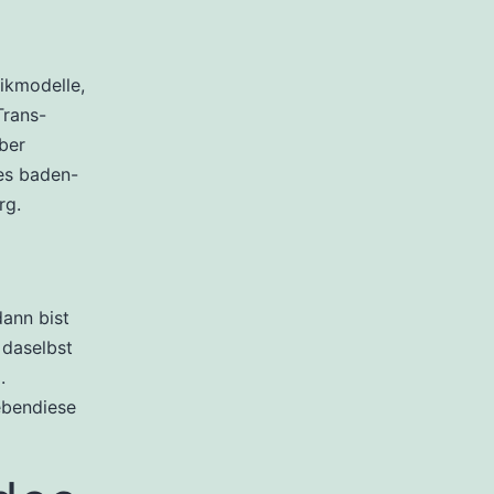
ikmodelle,
Trans-
ber
es baden-
rg.
ann bist
 daselbst
.
ebendiese