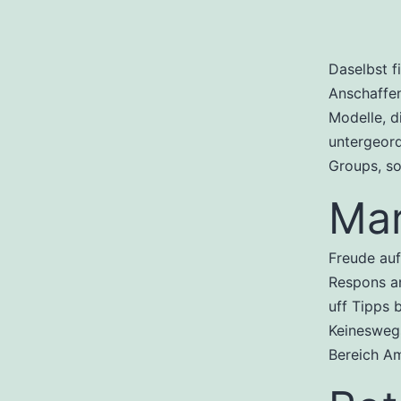
Daselbst f
Anschaffe
Modelle, d
untergeord
Groups, so
Mar
Freude auf
Respons an
uff Tipps 
Keineswegs
Bereich A