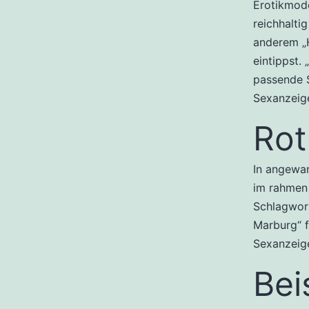
Erotikmode
reichhalti
anderem „
eintippst.
passende S
Sexanzeige
Rot
In angewa
im rahmen 
Schlagwort
Marburg“ f
Sexanzeig
Bei