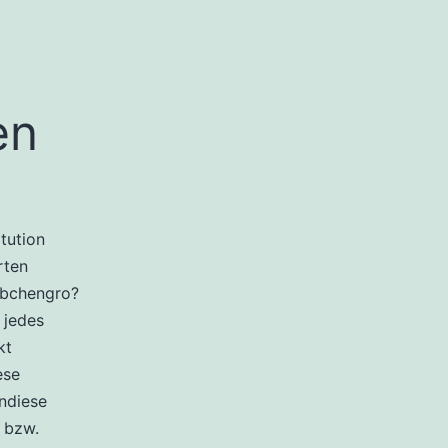
en
itution
rten
orbchengro?
 jedes
kt
ese
endiese
n bzw.