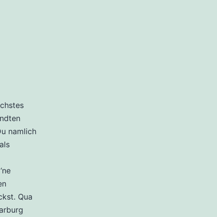
achstes
andten
Du namlich
als
‘ne
en
ickst. Qua
arburg