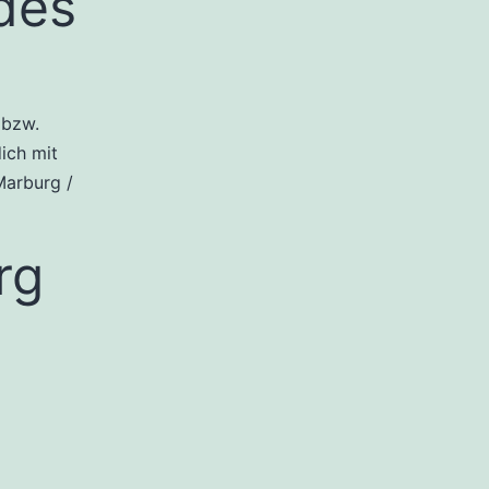
edes
 bzw.
ich mit
Marburg /
rg