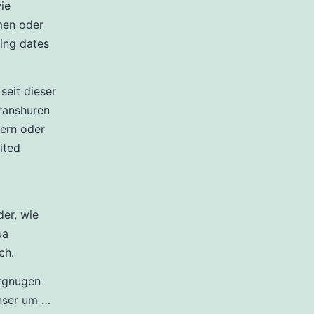
ie
men oder
ing dates
seit dieser
Transhuren
sern oder
ited
der, wie
ua
ch.
ergnugen
nser um …