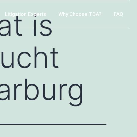
t is
Litigation Experts
Why Choose TDA?
FAQ
sucht
arburg