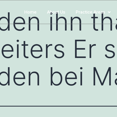
den ihn tha
Home
About Us
Practice Areas
eiters Er 
den bei M