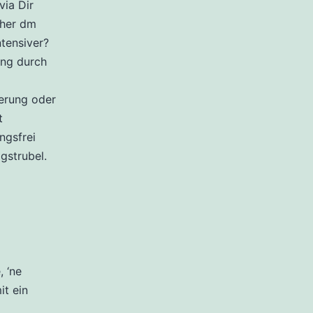
via Dir
ther dm
tensiver?
ung durch
erung oder
t
ngsfrei
gstrubel.
 ‘ne
it ein