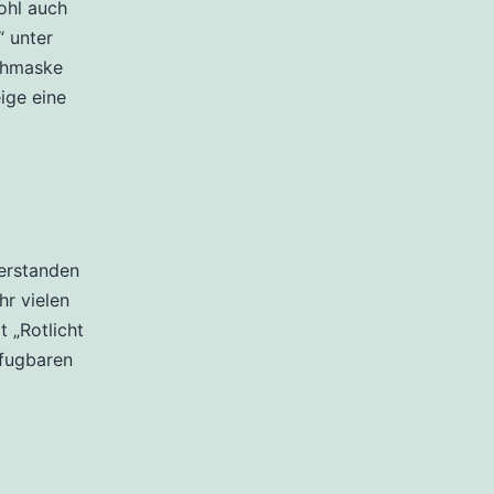
ohl auch
“ unter
chmaske
ige eine
erstanden
r vielen
 „Rotlicht
rfugbaren