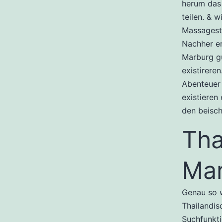
herum das 
teilen. & 
Massagestu
Nachher e
Marburg gu
existirer
Abenteuer 
existieren
den beisch
Tha
Ma
Genau so w
Thailandis
Suchfunkti