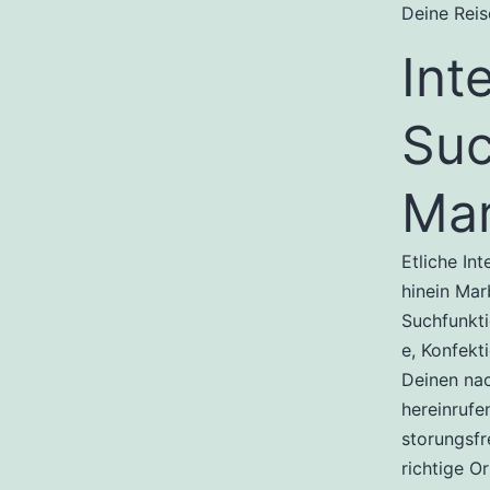
Deine Reis
Int
Suc
Ma
Etliche Int
hinein Mar
Suchfunkti
e, Konfekt
Deinen nac
hereinrufe
storungsfr
richtige O