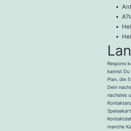
Ant
A?l
Hei
Hei
Lan
Respons k
kannst Du 
Plan, die 
Dein nachs
nachstes u
Kontaktanz
Speisekart
Kontaktda
manche Ka