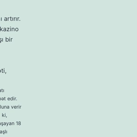
artırır.
kazino
ı bir
ti,
tı
ət edir.
luna verir
ki,
yaşayan 18
aşlı