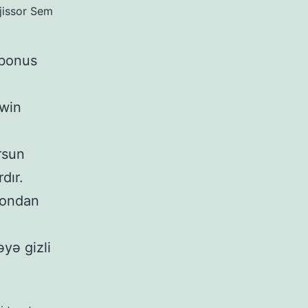
ejissor Sem
 bonus
1win
rsun
dır.
 ondan
yə gizli