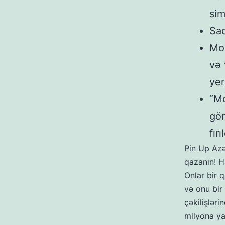
sim
Sad
Mos
və 
yer
“Mo
gör
fır
Pin Up Az
qazanın! H
Onlar bir 
və onu bir
çəkilişlər
milyona ya