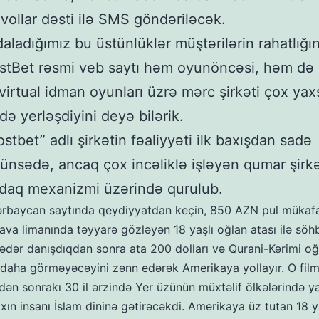
vollar dəsti ilə SMS göndəriləcək.
aladığımız bu üstünlüklər müştərilərin rahatlığını 
tBet rəsmi veb saytı həm oyunöncəsi, həm də 
virtual idman oyunları üzrə mərc şirkəti çox yaxş
də yerləşdiyini deyə bilərik.
stbet” adlı şirkətin fəaliyyəti ilk baxışdan sadə
ünsədə, ancaq çox incəliklə işləyən qumar şirkə
ıldaq mexanizmi üzərində qurulub.
ərbaycan saytında qeydiyyatdan keçin, 850 AZN pul mükafa
ava limanında təyyarə gözləyən 18 yaşlı oğlan atası ilə söhb
qədər danışdıqdan sonra ata 200 dolları və Qurani-Kərimi oğ
 daha görməyəcəyini zənn edərək Amerikaya yollayır. O film 
indən sonrakı 30 il ərzində Yer üzünün müxtəlif ölkələrində 
xın insanı İslam dininə gətirəcəkdi. Amerikaya üz tutan 18 y