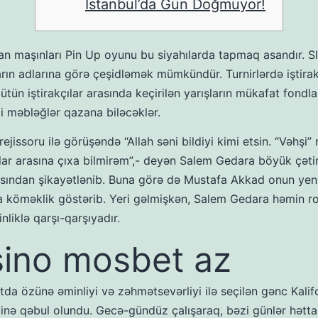
İstanbul’da Gün Doğmuyor!
an maşınları Pin Up oyunu bu siyahılarda tapmaq asandır. Sl
ların adlarına görə çeşidləmək mümkündür. Turnirlərdə iştira
ütün iştirakçılar arasında keçirilən yarışların mükafat fondl
i məbləğlər qazana biləcəklər.
rejissoru ilə görüşəndə “Allah səni bildiyi kimi etsin. “Vəhşi”
lar arasına çıxa bilmirəm”,- deyən Salem Gedara böyük çətin
sından şikayətlənib. Buna görə də Mustafa Akkad onun yeni
 köməklik göstərib. Yeri gəlmişkən, Salem Gedara həmin r
inliklə qarşı-qarşıyadır.
ino mosbet az
tda özünə əminliyi və zəhmətsevərliyi ilə seçilən gənc Kalif
tinə qəbul olundu. Gecə-gündüz çalışaraq, bəzi günlər hətta