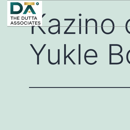
Kazino o
Yukle B