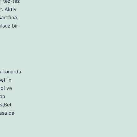
i tez-tez
r. Aktiv
ərəfinə.
lsuz bir
am kənarda
bet”in
kdi və
nda
stBet
masa da