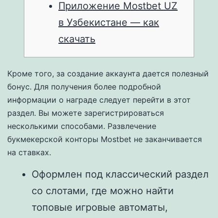
Приложение Mostbet UZ
в Узбекистане — как
скачать
Кроме того, за создание аккаунта дается полезный
бонус. Для получения более подробной
информации о награде следует перейти в этот
раздел. Вы можете зарегистрироваться
несколькими способами. Развлечение
букмекерской конторы Mostbet не заканчивается
на ставках.
Оформлен под классический раздел
со слотами, где можно найти
топовые игровые автоматы,