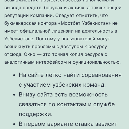
вывода средств, бонусах и акциях, а также общей
репутации компании. Следует отметить, что
букмекерская контора «Мостбет Узбекистан» не
имеет официальной лицензии на деятельность в
Узбекистане. Поэтому у пользователей могут
возникнуть проблемы с доступом к ресурсу
отсюда. Окно — это точная копия ресурса с
аналогичным интерфейсом и функциональностью.
На сайте легко найти соревнования
с участием узбекских команд.
Внизу сайта есть возможность
связаться по контактам и службе
поддержки.
В первом варианте ставка зависит