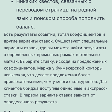
Никаких квестов, связанных с
переводом страницы на родной
язык и поиском способа пополнить
баланс.
Есть результаты событий, тотал коэффициентов и
другие варианты ставок. Существуют специальные
варианты ставок, где вы можете найти результаты
в определенных временных рамках в отдельных
матчах. Выберите ставку, исходя из предложенных
коэффициентов. Маржа у букмекерской конторы
невысокая, что делает предложения более
привлекательными, чем у многих конкурентов. Для
клиентов бриджа доступны одиночные и экспресс-
ставки. В первом варианте ставка зависит от
определенного результата.