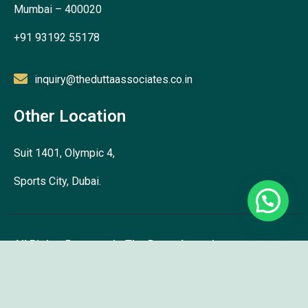
Mumbai – 400020
+91 93192 55178
inquiry@theduttaassociates.co.in
Other Location
Suit 1401, Olympic 4,
Sports City, Dubai.
All Rights Reserved - The Dutta Associates
Privacy Policy
Disclaimer
Terms Of Service