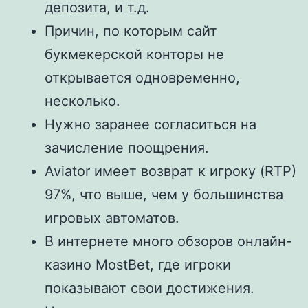
депозита, и т.д.
Причин, по которым сайт
букмекерской конторы не
открывается одновременно,
несколько.
Нужно заранее согласиться на
зачисление поощрения.
Aviator имеет возврат к игроку (RTP)
97%, что выше, чем у большинства
игровых автоматов.
В интернете много обзоров онлайн-
казино MostBet, где игроки
показывают свои достижения.