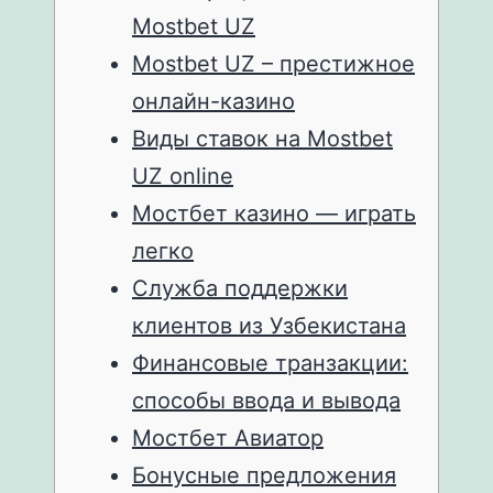
Mostbet UZ
Mostbet UZ – престижное
онлайн-казино
Виды ставок на Mostbet
UZ online
Мостбет казино — играть
легко
Служба поддержки
клиентов из Узбекистана
Финансовые транзакции:
способы ввода и вывода
Мостбет Авиатор
Бонусные предложения