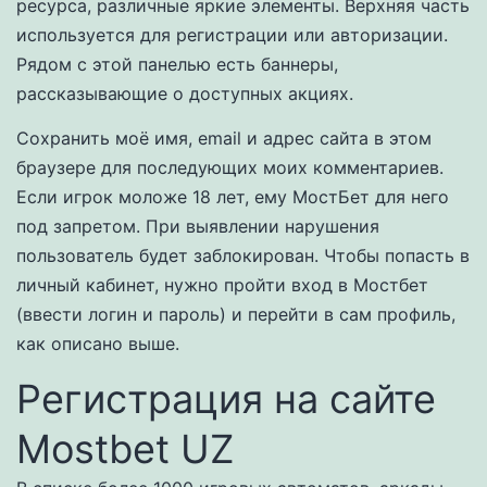
ресурса, различные яркие элементы. Верхняя часть
используется для регистрации или авторизации.
Рядом с этой панелью есть баннеры,
рассказывающие о доступных акциях.
Сохранить моё имя, email и адрес сайта в этом
браузере для последующих моих комментариев.
Если игрок моложе 18 лет, ему МостБет для него
под запретом. При выявлении нарушения
пользователь будет заблокирован. Чтобы попасть в
личный кабинет, нужно пройти вход в Мостбет
(ввести логин и пароль) и перейти в сам профиль,
как описано выше.
Регистрация на сайте
Mostbet UZ