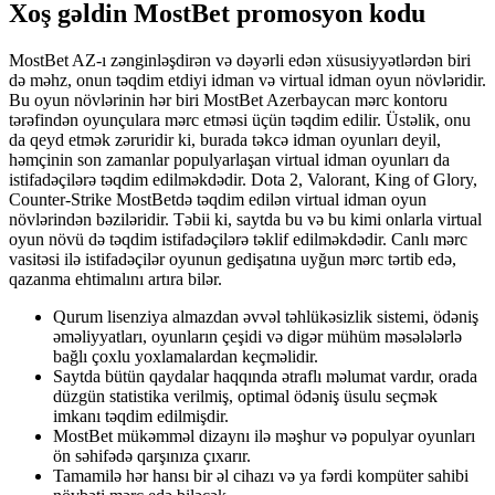
Xoş gəldin MostBet promosyon kodu
MostBet AZ-ı zənginləşdirən və dəyərli edən xüsusiyyətlərdən biri
də məhz, onun təqdim etdiyi idman və virtual idman oyun növləridir.
Bu oyun növlərinin hər biri MostBet Azerbaycan mərc kontoru
tərəfindən oyunçulara mərc etməsi üçün təqdim edilir. Üstəlik, onu
da qeyd etmək zəruridir ki, burada təkcə idman oyunları deyil,
həmçinin son zamanlar populyarlaşan virtual idman oyunları da
istifadəçilərə təqdim edilməkdədir. Dota 2, Valorant, King of Glory,
Counter-Strike MostBetdə təqdim edilən virtual idman oyun
növlərindən bəziləridir. Təbii ki, saytda bu və bu kimi onlarla virtual
oyun növü də təqdim istifadəçilərə təklif edilməkdədir. Canlı mərc
vasitəsi ilə istifadəçilər oyunun gedişatına uyğun mərc tərtib edə,
qazanma ehtimalını artıra bilər.
Qurum lisenziya almazdan əvvəl təhlükəsizlik sistemi, ödəniş
əməliyyatları, oyunların çeşidi və digər mühüm məsələlərlə
bağlı çoxlu yoxlamalardan keçməlidir.
Saytda bütün qaydalar haqqında ətraflı məlumat vardır, orada
düzgün statistika verilmiş, optimal ödəniş üsulu seçmək
imkanı təqdim edilmişdir.
MostBet mükəmməl dizaynı ilə məşhur və populyar oyunları
ön səhifədə qarşınıza çıxarır.
Tamamilə hər hansı bir əl cihazı və ya fərdi kompüter sahibi