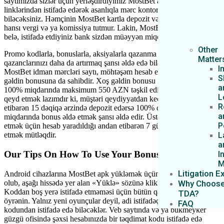
saytımızda sizlər üçün yerləşdirdiyimiz MostBet alternativ
linklərindən istifadə edərək asanlıqla mərc kontoruna giriş edə
biləcəksiniz. Həmçinin MostBet kartla depozit və çıxarış üçün hər
hansı vergi və ya komissiya tutmur. Lakin, MostBet vergi tutmasa
belə, istifadə etdiyiniz bank sizdən müəyyən miqdarda faiz tuta bilər.
Other
Promo kodlarla, bonuslarla, aksiyalarla qazanma ehtimalınızı artıra,
Matter
qazanclarınızı daha da artırmaq şansı əldə edə bilərsiniz. Həmçinin
I
MostBet idman mərcləri saytı, möhtəşəm hesab edilə biləcək xoş
S
gəldin bonusuna da sahibdir. Xoş gəldin bonusu ilk depozit üçün
a
100% miqdarında maksimum 550 AZN təşkil edir. Lakin onu da
L
qeyd etmək lazımdır ki, müştəri qeydiyyatdan keçdiyi andan
R
etibarən 15 dəqiqə ərzində depozit edərsə 100% deyil, 125%
a
miqdarında bonus əldə etmək şansı əldə edir. Üstəlik, bonus əldə
P
etmək üçün hesab yaradıldığı andan etibarən 7 gün ərzində depozit
L
etmək mütləqdir.
a
Our Tips On How To Use Your Bonus
I
M
Litigation E
Android cihazlarına MostBet apk yükləmək üçün rəsmi sayta daxil
olub, aşağı hissədə yer alan «Yüklə» sözünə klikləmək lazımdır.
Why Choos
Koddan boş yerə istifadə etməməsi üçün bütün qaydaları diqqətlə
TDA?
öyrənin. Yalnız yeni oyunçular deyil, adi istifadəçilər də təqdimat
FAQ
kodundan istifadə edə biləcəklər. Veb saytında və ya bukmeyker
güzgü ofisində şəxsi hesabınızda bir təqdimat kodu istifadə edə