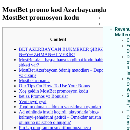
MostBet promo kod Azərbaycanda
Home
MostBet promosyon kodu
About Us
Practice Ar
Reven
Matter
Content
C
E
BET AZERBAYCAN BUKMEKER ŞİRKƏTİ
D
NƏYƏ ZƏMANƏT VERİR?
D
MostBet-də – başqa hansı təqdimat kodu bahis
o
şirkəti var?
R
MostBet Azerbaycan ödəniş metodları – Depozit
I
və çıxarış
E
Mostbet отзывы
O
Our Tips On How To Use Your Bonus
W
Xoş gəldin MostBet promosyon kodu
S
bet az Promos və Bonuslar
I
Yeni qeydiyyat
T
Təqdim olunan – İdman və e-İdman oyunları
T
Ad günündə insult keçirdi, aktyorlarla birgə
kəlmeyi-şəhadətini gətirdi – Əməkdar artistin
C
ölümünə nə səbəb olmuşdu?
B
Pin Up proqramını smartfonunuza necə
o