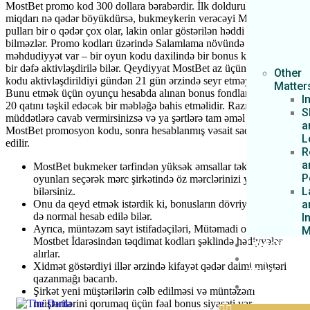
MostBet promo kod 300 dollara bərabərdir. İlk doldurulmanın
miqdarı nə qədər böyükdürsə, bukmeykerin verəcəyi MostBet bonus
pulları bir o qədər çox olar, lakin onlar göstərilən həddi keçə
bilməzlər. Promo kodları üzərində Salamlama növündə bir
məhdudiyyət var – bir oyun kodu daxilində bir bonus kodu yalnız
bir dəfə aktivləşdirilə bilər. Qeydiyyat MostBet az üçün təqdimat
Other
kodu aktivləşdirildiyi gündən 21 gün ərzində seyr etməyi əhatə edir.
Matter
Bunu etmək üçün oyunçu hesabda alınan bonus fondlarının ən azı
I
20 qatını təşkil edəcək bir məbləğə bahis etməlidir. Razılaşdırılmış
S
müddətlərə cavab vermirsinizsə və ya şərtlərə tam əməl etmirsinizsə
a
MostBet promosyon kodu, sonra hesablanmış vəsait sadəcə deaktiv
L
edilir.
R
a
MostBet bukmeker tərfindən yüksək əmsallar təklif olunan bu
P
oyunları seçərək mərc şirkətində öz mərclərinizi yerləşdirə
L
bilərsiniz.
Onu da qeyd etmək istərdik ki, bonusların dövriyyə tələbləri
a
də normal hesab edilə bilər.
I
Ayrıca, müntəzəm sayt istifadəçiləri, Mütəmadi olaraq
M
Mostbet İdarəsindən təqdimat kodları şəklində hədiyyələr
Litigation E
alırlar.
Why Choos
Xidmət göstərdiyi illər ərzində kifayət qədər daimi müştəri
TDA?
qazanmağı bacarıb.
FAQ
Şirkət yeni müştərilərin cəlb edilməsi və müntəzəm
müştərilərini qorumaq üçün fəal bonus siyasəti var.