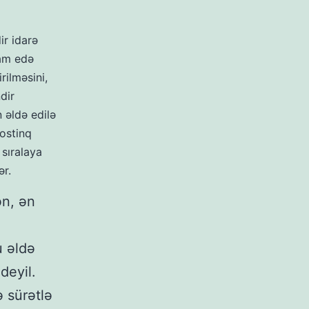
ir idarə
vam edə
rilməsini,
dir
 əldə edilə
ostinq
sıralaya
ər.
ən, ən
u əldə
deyil.
 sürətlə