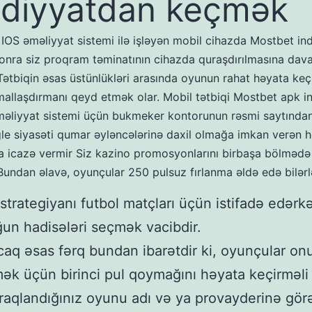
diyyatdan keçmək
OS əməliyyat sistemi ilə işləyən mobil cihazda Mostbet ind
onra siz proqram təminatının cihazda quraşdırılmasına da
 Tətbiqin əsas üstünlükləri arasında oyunun rahat həyata keçi
mallaşdırmanı qeyd etmək olar. Mobil tətbiqi Mostbet apk in
əliyyat sistemi üçün bukmeker kontorunun rəsmi saytından
gle siyasəti qumar əyləncələrinə daxil olmağa imkan verən h
 icazə vermir Siz kazino promosyonlarını birbaşa bölmədə 
. Bundan əlavə, oyunçular 250 pulsuz fırlanma əldə edə bilərl
strategiyanı futbol matçları üçün istifadə edərk
un hadisələri seçmək vacibdir.
aq əsas fərq bundan ibarətdir ki, oyunçular on
ək üçün birinci pul qoymağını həyata keçirməli 
aqlandığınız oyunu adı və ya provayderinə görə