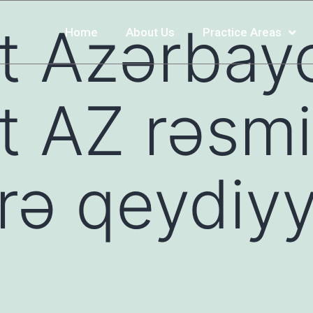
t Azərbay
Home
About Us
Practice Areas
 AZ rəsmi
zrə qeydiy