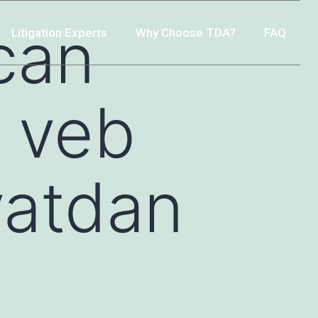
can
Litigation Experts
Why Choose TDA?
FAQ
 veb
yatdan