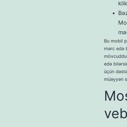
kli
Bəz
Mos
mər
Bu mobil p
mərc edə b
mövcuddur.
edə bilərs
üçün dəstək
müəyyən sə
Mos
veb