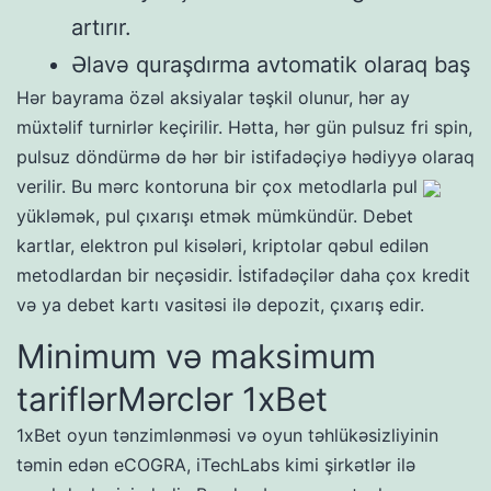
artırır.
Əlavə quraşdırma avtomatik olaraq baş
Hər bayrama özəl aksiyalar təşkil olunur, hər ay
müxtəlif turnirlər keçirilir. Hətta, hər gün pulsuz fri spin,
pulsuz döndürmə də hər bir istifadəçiyə hədiyyə olaraq
verilir. Bu mərc kontoruna bir çox metodlarla pul
yükləmək, pul çıxarışı etmək mümkündür. Debet
kartlar, elektron pul kisələri, kriptolar qəbul edilən
metodlardan bir neçəsidir. İstifadəçilər daha çox kredit
və ya debet kartı vasitəsi ilə depozit, çıxarış edir.
Minimum və maksimum
tariflərMərclər 1xBet
1xBet oyun tənzimlənməsi və oyun təhlükəsizliyinin
təmin edən eCOGRA, iTechLabs kimi şirkətlər ilə