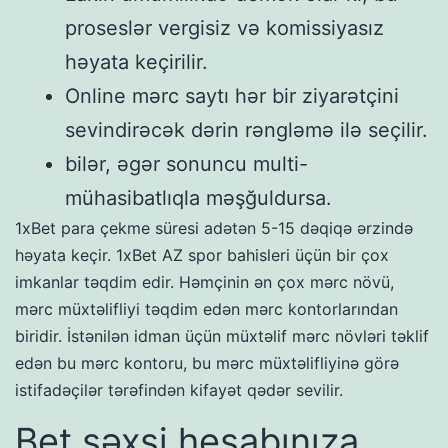
proseslər vergisiz və komissiyasız
həyata keçirilir.
Online mərc saytı hər bir ziyarətçini
sevindirəcək dərin rəngləmə ilə seçilir.
bilər, əgər sonuncu multi-
mühasibatlıqla məşğuldursa.
1xBet para çekme süresi adətən 5-15 dəqiqə ərzində
həyata keçir. 1xBet AZ spor bahisleri üçün bir çox
imkanlar təqdim edir. Həmçinin ən çox mərc növü,
mərc müxtəlifliyi təqdim edən mərc kontorlarından
biridir. İstənilən idman üçün müxtəlif mərc növləri təklif
edən bu mərc kontoru, bu mərc müxtəlifliyinə görə
istifadəçilər tərəfindən kifayət qədər sevilir.
Bet şəxsi hesabınıza