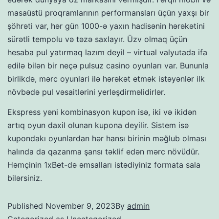
masaüstü proqramlarının performansları üçün yaxşı bir
şöhrəti var, hər gün 1000-ə yaxın hadisənin hərəkətini
sürətli tempolu və təzə saxlayır. Üzv olmaq üçün
hesaba pul yatırmaq lazım deyil – virtual valyutada ifa
edilə bilən bir neçə pulsuz casino oyunları var. Bununla
birlikdə, mərc oyunlari ilə hərəkət etmək istəyənlər ilk
növbədə pul vəsaitlərini yerləşdirməlidirlər.
Ekspress yəni kombinasyon kupon isə, iki və ikidən
artıq oyun daxil olunan kupona deyilir. Sistem isə
kupondakı oyunlardan hər hansı birinin məğlub olması
halında da qazanma şansı təklif edən mərc növüdür.
Həmçinin 1xBet-də əmsalları istədiyiniz formata sala
bilərsiniz.
Published
November 9, 2023
By
admin