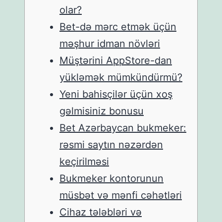
olar?
Bet-də mərc etmək üçün
məşhur idman növləri
Müştərini AppStore-dan
yükləmək mümkündürmü?
Yeni bahisçilər üçün xoş
gəlmisiniz bonusu
Bet Azərbaycan bukmeker:
rəsmi saytın nəzərdən
keçirilməsi
Bukmeker kontorunun
müsbət və mənfi cəhətləri
Cihaz tələbləri və