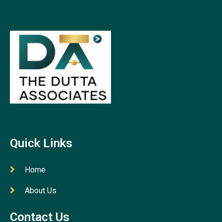
Quick Links
Home
About Us
Contact Us