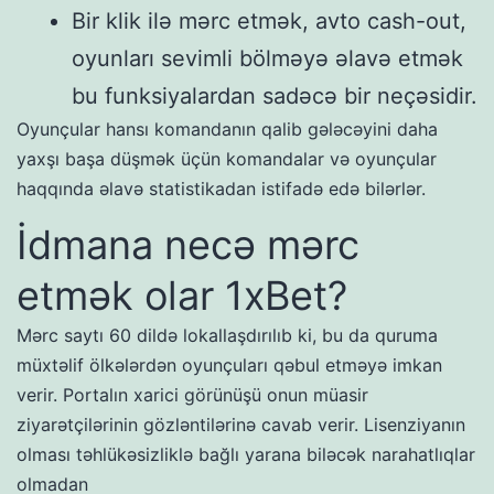
Bir klik ilə mərc etmək, avto cash-out,
oyunları sevimli bölməyə əlavə etmək
bu funksiyalardan sadəcə bir neçəsidir.
Oyunçular hansı komandanın qalib gələcəyini daha
yaxşı başa düşmək üçün komandalar və oyunçular
haqqında əlavə statistikadan istifadə edə bilərlər.
İdmana necə mərc
etmək olar 1xBet?
Mərc saytı 60 dildə lokallaşdırılıb ki, bu da quruma
müxtəlif ölkələrdən oyunçuları qəbul etməyə imkan
verir. Portalın xarici görünüşü onun müasir
ziyarətçilərinin gözləntilərinə cavab verir. Lisenziyanın
olması təhlükəsizliklə bağlı yarana biləcək narahatlıqlar
olmadan