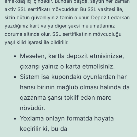
əməkdaşlıq içindədir. Bundan başqa, saytın hər zaman
aktiv SSL sertifikatı mövcuddur. Bu SSL vasitəsi ilə,
sizin bütün güvənliyiniz təmin olunur. Depozit edərkən
yazdığınız kart və ya digər şəxsi məlumatlarınız
qoruma altında olur. SSL sertifikatının mövcudluğu
yaşıl kilid işarəsi ilə bildirilir.
Məsələn, kartla depozit etmisinizsə,
çıxarışı yalnız o karta etməlisiniz.
Sistem isə kupondakı oyunlardan hər
hansı birinin məğlub olması halında da
qazanma şansı təklif edən mərc
növüdür.
Yoxlama onlayn formatda həyata
keçirilir ki, bu da