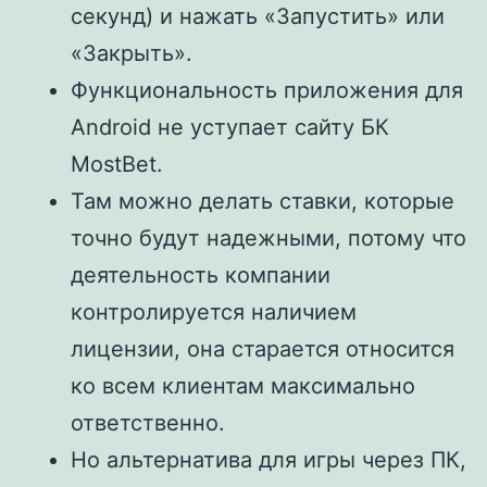
секунд) и нажать «Запустить» или
«Закрыть».
Функциональность приложения для
Android не уступает сайту БК
MostBet.
Там можно делать ставки, которые
точно будут надежными, потому что
деятельность компании
контролируется наличием
лицензии, она старается относится
ко всем клиентам максимально
ответственно.
Но альтернатива для игры через ПК,