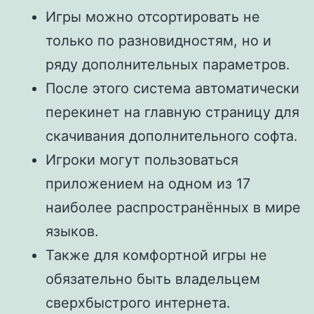
Игры можно отсортировать не
только по разновидностям, но и
ряду дополнительных параметров.
После этого система автоматически
перекинет на главную страницу для
скачивания дополнительного софта.
Игроки могут пользоваться
приложением на одном из 17
наиболее распространённых в мире
языков.
Также для комфортной игры не
обязательно быть владельцем
сверхбыстрого интернета.