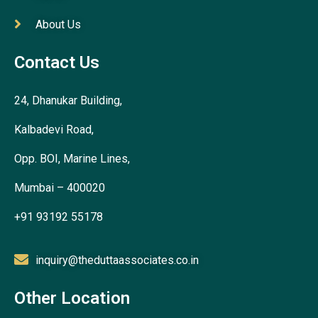
About Us
Contact Us
24, Dhanukar Building,
Kalbadevi Road,
Opp. BOI, Marine Lines,
Mumbai – 400020
+91 93192 55178
inquiry@theduttaassociates.co.in
Other Location