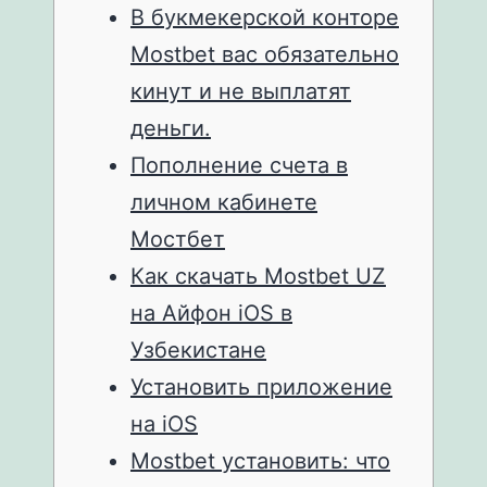
В букмекерской конторе
Mostbet вас обязательно
кинут и не выплатят
деньги.
Пополнение счета в
личном кабинете
Мостбет
Как скачать Mostbet UZ
на Айфон iOS в
Узбекистане
Установить приложение
на iOS
Mostbet установить: что