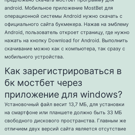
android. Мобильное приложение MostBet для
операционной системы Android нужно скачать с
официального сайта букмекера. Нажав на эмблему
Android, пользователь откроет страницу, где нужно
нажать на кнопку Download for Android. Выполнить
скачивание можно как с компьютера, так сразу с
мобильного устройства.
Как зарегистрироваться в
бк мостбет через
приложение для windows?
Установочный файл весит 13,7 МБ, для установки
на смартфоне или планшете должно быть 33 МБ
свободного дискового пространства. Главным же
отличием двух версий сайта является отсутствие