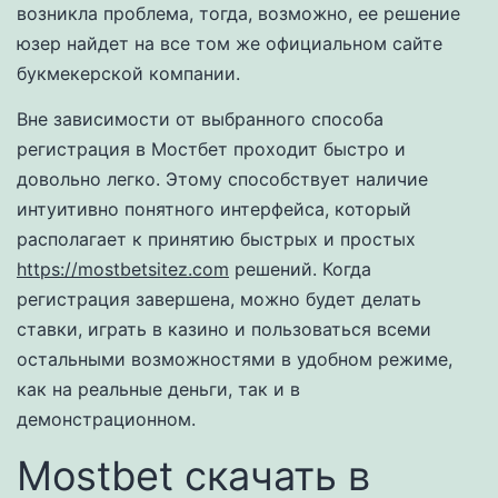
возникла проблема, тогда, возможно, ее решение
юзер найдет на все том же официальном сайте
букмекерской компании.
Вне зависимости от выбранного способа
регистрация в Мостбет проходит быстро и
довольно легко. Этому способствует наличие
интуитивно понятного интерфейса, который
располагает к принятию быстрых и простых
https://mostbetsitez.com
решений. Когда
регистрация завершена, можно будет делать
ставки, играть в казино и пользоваться всеми
остальными возможностями в удобном режиме,
как на реальные деньги, так и в
демонстрационном.
Mostbet скачать в