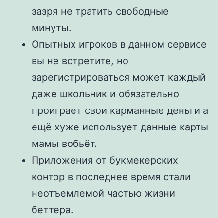
зазря не тратить свободные
минуты.
Опытных игроков в данном сервисе
вы не встретите, но
зарегистрироваться может каждый
даже школьник и обязательно
проиграет свои карманные деньги а
ещё хуже использует данные карты
мамы вобьёт.
Приложения от букмекерских
контор в последнее время стали
неотъемлемой частью жизни
беттера.