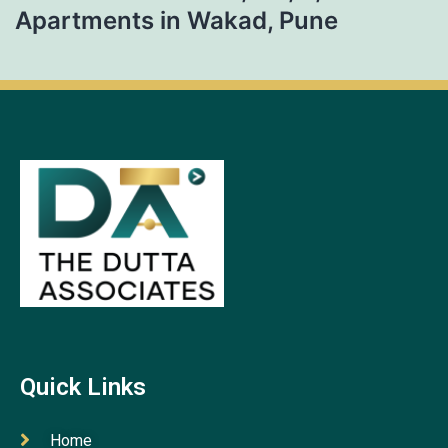
Apartments in Wakad, Pune
Quick Links
Home