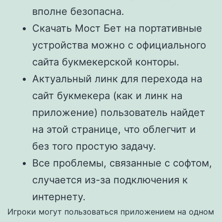
вполне безопасна.
Скачать Мост Бет на портативные
устройства можно с официального
сайта букмекерской конторы.
Актуальный линк для перехода на
сайт букмекера (как и линк на
приложение) пользователь найдет
на этой странице, что облегчит и
без того простую задачу.
Все проблемы, связанные с софтом,
случается из-за подключения к
интернету.
Игроки могут пользоваться приложением на одном