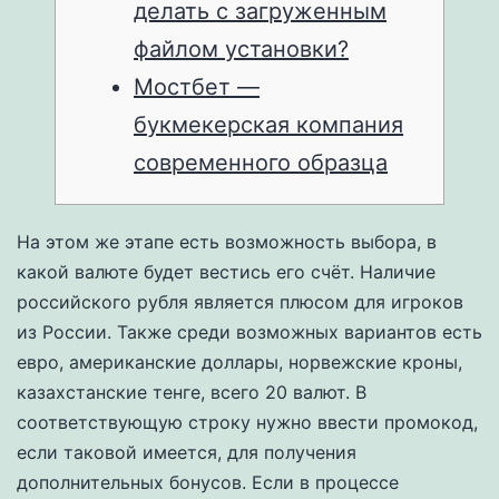
делать с загруженным
файлом установки?
Мостбет —
букмекерская компания
современного образца
На этом же этапе есть возможность выбора, в
какой валюте будет вестись его счёт. Наличие
российского рубля является плюсом для игроков
из России. Также среди возможных вариантов есть
евро, американские доллары, норвежские кроны,
казахстанские тенге, всего 20 валют. В
соответствующую строку нужно ввести промокод,
если таковой имеется, для получения
дополнительных бонусов. Если в процессе