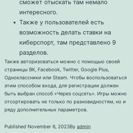
сможет отыскать там немало
интересного.
Также у пользователей есть
возможность делать ставки на
киберспорт, там представлено 9
разделов.
Также авторизоваться можно с помощью своей
страницы ВК, Facebook, Twitter, Google Plus,
Одноклассники или Steam. Чтобы воспользоваться
этим способом входа, для регистрации должен
быть выбран способ «Через соцсеть». Игры можно
отсортировать не только по разновидностям, но и
ряду дополнительных параметров.
Published
November 6, 2023
By
admin