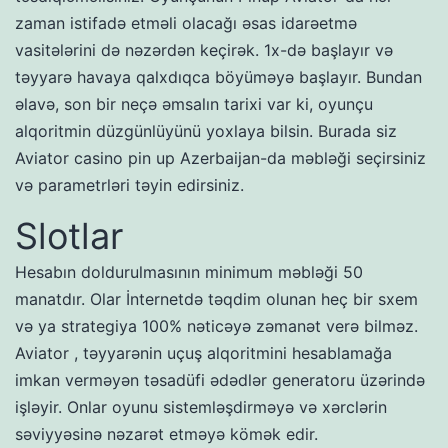
zaman istifadə etməli olacağı əsas idarəetmə
vasitələrini də nəzərdən keçirək. 1x-də başlayır və
təyyarə havaya qalxdıqca böyüməyə başlayır. Bundan
əlavə, son bir neçə əmsalın tarixi var ki, oyunçu
alqoritmin düzgünlüyünü yoxlaya bilsin. Burada siz
Aviator casino pin up Azerbaijan-da məbləği seçirsiniz
və parametrləri təyin edirsiniz.
Slotlar
Hesabın doldurulmasının minimum məbləği 50
manatdır. Olar İnternetdə təqdim olunan heç bir sxem
və ya strategiya 100% nəticəyə zəmanət verə bilməz.
Aviator , təyyarənin uçuş alqoritmini hesablamağa
imkan verməyən təsadüfi ədədlər generatoru üzərində
işləyir. Onlar oyunu sistemləşdirməyə və xərclərin
səviyyəsinə nəzarət etməyə kömək edir.