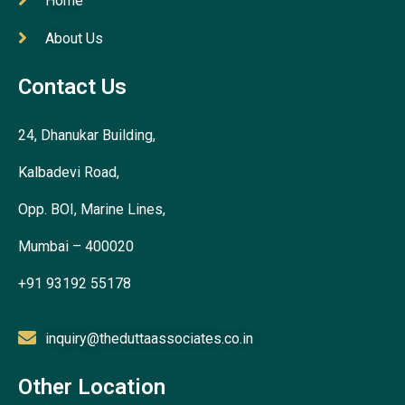
Home
About Us
Contact Us
24, Dhanukar Building,
Kalbadevi Road,
Opp. BOI, Marine Lines,
Mumbai – 400020
+91 93192 55178
inquiry@theduttaassociates.co.in
Other Location