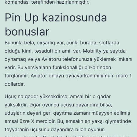
komandası tərəfindən hazırlanmışdır.
Pin Up kazinosunda
bonuslar
Bununla belə, oxşarlıq var, çünki burada, slotlarda
olduğu kimi, təsadüfi bir amil var. Mobility ya saytda
oynamaq və ya Aviatoru telefonunuza yükləmək imkanı
verir. Bu versiyaların funksionallığı bir-birindən
fərqlənmir. Aviator onlayn oynayarkən minimum mərc 1
dollardır.
Uçuş nə qədər yüksəkdirsə, əmsal bir o qədər
yüksəkdir. Əgər oyunçu uçuşu dayandıra bilsə,
uduşların dəyəri geri qayıtma zamanı müəyyən edilmiş
əmsal üzrə X mərcidir. Bu, əmsalın ən yaxşı qiymətində
təyyarənin uçuşunu dayandıra bilən oyunun