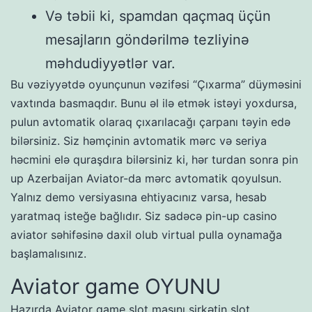
Və təbii ki, spamdan qaçmaq üçün
mesajların göndərilmə tezliyinə
məhdudiyyətlər var.
Bu vəziyyətdə oyunçunun vəzifəsi “Çıxarma” düyməsini
vaxtında basmaqdır. Bunu əl ilə etmək istəyi yoxdursa,
pulun avtomatik olaraq çıxarılacağı çarpanı təyin edə
bilərsiniz. Siz həmçinin avtomatik mərc və seriya
həcmini elə quraşdıra bilərsiniz ki, hər turdan sonra pin
up Azerbaijan Aviator-da mərc avtomatik qoyulsun.
Yalnız demo versiyasına ehtiyacınız varsa, hesab
yaratmaq isteğe bağlıdır. Siz sadəcə pin-up casino
aviator səhifəsinə daxil olub virtual pulla oynamağa
başlamalısınız.
Aviator game OYUNU
Hazırda Aviator game slot maşını şirkətin slot