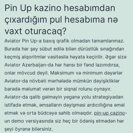
Pin Up kazino hesabımdan
çıxardığım pul hesabıma nə
vaxt oturacaq?
Aviator Pin Up-a baxış qrafik olmadan tamamlanmaz.
Burada hər şey sübut edilə bilən dürüstlük sınağından
keçmiş alqoritmlər vasitəsilə həyata keçirilir. Əgər sizə
Aviator Azerbaijan-da hər hansı bir fənd lazımdırsa,
onlar mövcud deyil. Maksimum və minimum dəyərlər
Aviator-da növbəti mərhələdə mümkün dəyişikliklər
barədə məlumat verən bir siqnal rolunu oynayır.
Aviator-da qalib gəlməyin yeganə yolu strategiyadan
istifadə etmək, əmsalların dəyişməsi ardıcıllığına əməl
etmək və orta büdcəyə sahib olmaqdır.
pin-up cazino
-
un demo versiyasında siz heç bir ödəniş etmədən hər
şeyi öyrənə bilərsiniz.