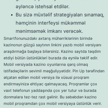
əyləncə istehsal etdilər.
Bu sizə müxtəlif strategiyaları sınamaq,
həmçinin interfeysi mükəmməl
mənimsəmək imkanı verəcək.
Smartfonunuzdakı axtarış mühərriklərinin birində
kazinonun güzgü saytının linkini yazıb mobil versiyanı
araşdırmağa başlaya bilərsiniz. Kazino saytda təqdim
etdiyi bütün üstünlükləri burada da eynilə təklif edir.
Mobil versiyada kazino oyunlarına qərq olmaq
istifadəçilərin sevimli məşğuliyyətidir. Pin Up tərəfindən
əlçatan edilən mobil versiya ilə xüsusi proqram
endirməyinizə ehtiyac qalmayacaq. Proqramlar çox
vaxt telefonun yaddaşında çox yer tutur və burada
donmalara tez-tez rast gəlinir. Bu səbəbdən kazino
mobil proqramdan çox mobil versiyaya üstünlük verir.