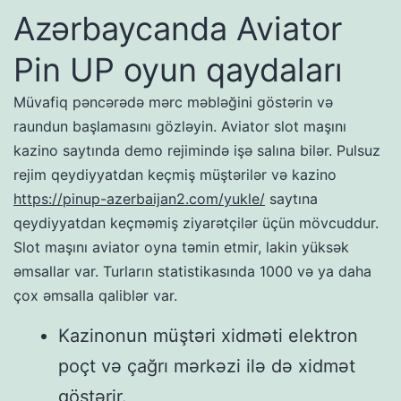
Azərbaycanda Aviator
Pin UP oyun qaydaları
Müvafiq pəncərədə mərc məbləğini göstərin və
raundun başlamasını gözləyin. Aviator slot maşını
kazino saytında demo rejimində işə salına bilər. Pulsuz
rejim qeydiyyatdan keçmiş müştərilər və kazino
https://pinup-azerbaijan2.com/yukle/
saytına
qeydiyyatdan keçməmiş ziyarətçilər üçün mövcuddur.
Slot maşını aviator oyna təmin etmir, lakin yüksək
əmsallar var. Turların statistikasında 1000 və ya daha
çox əmsalla qaliblər var.
Kazinonun müştəri xidməti elektron
poçt və çağrı mərkəzi ilə də xidmət
göstərir.