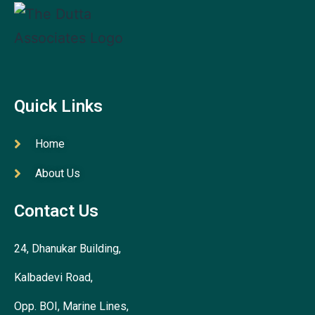
Quick Links
Home
About Us
Contact Us
24, Dhanukar Building,
Kalbadevi Road,
Opp. BOI, Marine Lines,