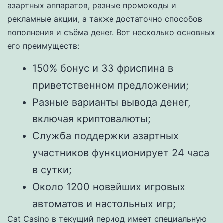
азартных аппаратов, разные промокоды и
рекламные акции, а также достаточно способов
пополнения и съёма денег. Вот несколько основных
его преимуществ:
150% бонус и 33 фриспина в
приветственном предложении;
Разные варианты вывода денег,
включая криптовалюты;
Служба поддержки азартных
участников функционирует 24 часа
в сутки;
Около 1200 новейших игровых
автоматов и настольных игр;
Cat Casino в текущий период имеет специальную