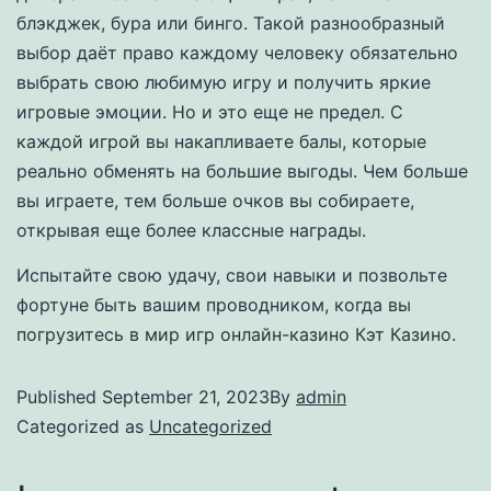
блэкджек, бура или бинго. Такой разнообразный
выбор даёт право каждому человеку обязательно
выбрать свою любимую игру и получить яркие
игровые эмоции. Но и это еще не предел. С
каждой игрой вы накапливаете балы, которые
реально обменять на большие выгоды. Чем больше
вы играете, тем больше очков вы собираете,
открывая еще более классные награды.
Испытайте свою удачу, свои навыки и позвольте
фортуне быть вашим проводником, когда вы
погрузитесь в мир игр онлайн-казино Кэт Казино.
Published
September 21, 2023
By
admin
Categorized as
Uncategorized