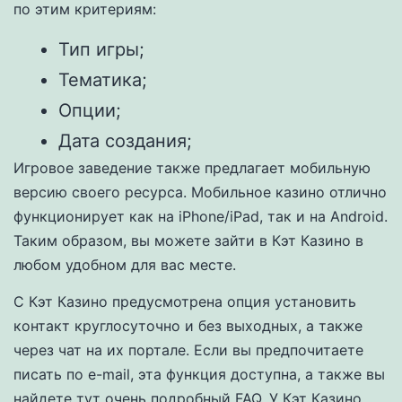
по этим критериям:
Тип игры;
Тематика;
Опции;
Дата создания;
Игровое заведение также предлагает мобильную
версию своего ресурса. Мобильное казино отлично
функционирует как на iPhone/iPad, так и на Android.
Таким образом, вы можете зайти в Кэт Казино в
любом удобном для вас месте.
С Кэт Казино предусмотрена опция установить
контакт круглосуточно и без выходных, а также
через чат на их портале. Если вы предпочитаете
писать по e-mail, эта функция доступна, а также вы
найдете тут очень подробный FAQ. У Кэт Казино