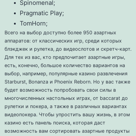
Spinomenal;
Pragmatic Play;
TomHorn;
Всего на выбор доступно более 950 азартных
аппаратов: от классических игр, среди которых
блэкджек и рулетка, до видеослотов и скретч-карт.
Для тех из вас, кто предпочитает азартные игры,
есть, конечно, большое количество вариантов на
выбор, например, популярные казино развлечения
Starburst, Bonanza и Phoenix Reborn. Но у вас также
будет возможность попробовать свои силы в
многочисленных настольных играх, от baccarat до
рулетки и покера, а также в различных вариантах
видеопокера. Чтобы упростить вашу жизнь, в этом
казино есть панель поиска, которая даст
возможность вам сортировать азартные продукты