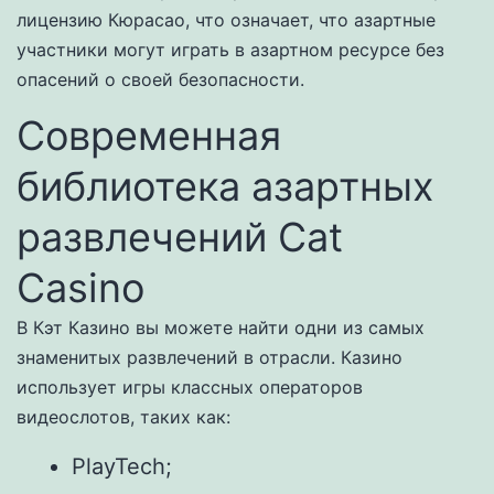
лицензию Кюрасао, что означает, что азартные
участники могут играть в азартном ресурсе без
опасений о своей безопасности.
Современная
библиотека азартных
развлечений Cat
Casino
В Кэт Казино вы можете найти одни из самых
знаменитых развлечений в отрасли. Казино
использует игры классных операторов
видеослотов, таких как:
PlayTech;