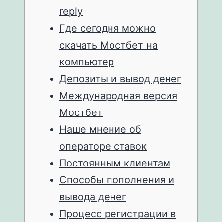
reply
Где сегодня можно
скачать Мостбет на
компьютер
Депозиты и вывод денег
Международная версия
Мостбет
Наше мнение об
операторе ставок
Постоянным клиентам
Способы пополнения и
вывода денег
Процесс регистрации в