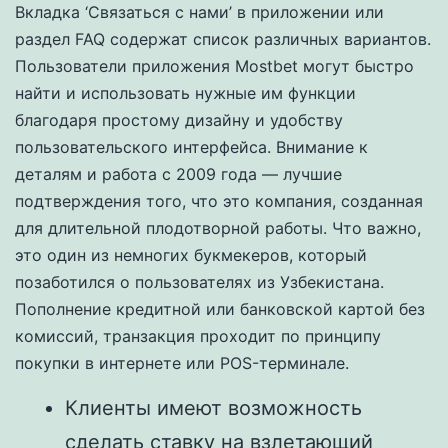
Вкладка ‘Связаться с нами’ в приложении или
раздел FAQ содержат список различных вариантов.
Пользователи приложения Mostbet могут быстро
найти и использовать нужные им функции
благодаря простому дизайну и удобству
пользовательского интерфейса. Внимание к
деталям и работа с 2009 года — лучшие
подтверждения того, что это компания, созданная
для длительной плодотворной работы. Что важно,
это один из немногих букмекеров, который
позаботился о пользователях из Узбекистана.
Пополнение кредитной или банковской картой без
комиссий, транзакция проходит по принципу
покупки в интернете или POS-терминале.
Клиенты имеют возможность
сделать ставку на взлетающий