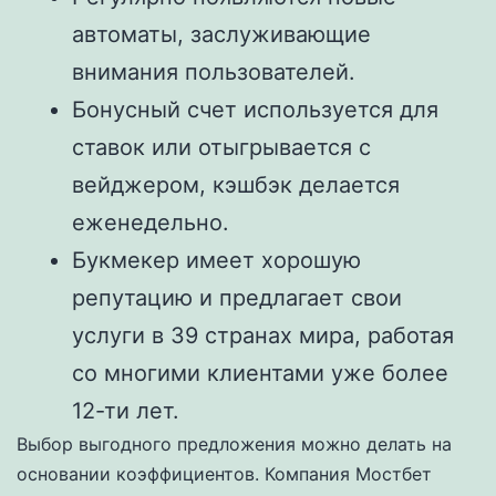
автоматы, заслуживающие
внимания пользователей.
Бонусный счет используется для
ставок или отыгрывается с
вейджером, кэшбэк делается
еженедельно.
Букмекер имеет хорошую
репутацию и предлагает свои
услуги в 39 странах мира, работая
со многими клиентами уже более
12-ти лет.
Выбор выгодного предложения можно делать на
основании коэффициентов. Компания Мостбет