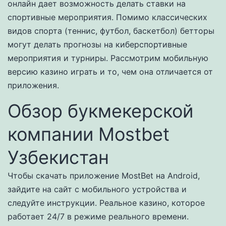
онлайн дает возможность делать ставки на
спортивные мероприятия. Помимо классических
видов спорта (теннис, футбол, баскетбол) бетторы
могут делать прогнозы на киберспортивные
мероприятия и турниры. Рассмотрим мобильную
версию казино играть и то, чем она отличается от
приложения.
Обзор букмекерской
компании Mostbet
Узбекистан
Чтобы скачать приложение MostBet на Android,
зайдите на сайт с мобильного устройства и
следуйте инструкции. Реальное казино, которое
работает 24/7 в режиме реального времени.