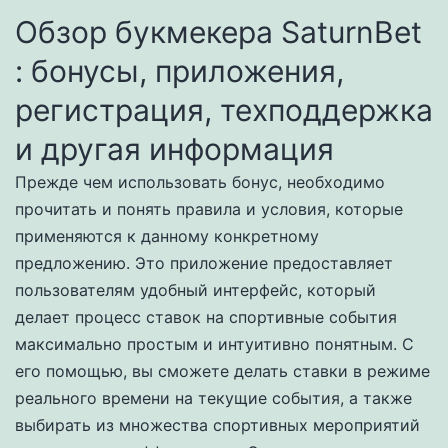
Обзор букмекера SaturnBet
: бонусы, приложения,
регистрация, техподдержка
и другая информация
Прежде чем использовать бонус, необходимо
прочитать и понять правила и условия, которые
применяются к данному конкретному
предложению. Это приложение предоставляет
пользователям удобный интерфейс, который
делает процесс ставок на спортивные события
максимально простым и интуитивно понятным. С
его помощью, вы сможете делать ставки в режиме
реального времени на текущие события, а также
выбирать из множества спортивных мероприятий