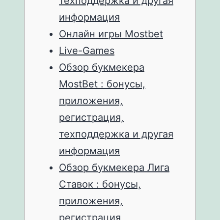
техподдержка и другая
информация
Онлайн игры Mostbet
Live-Games
Обзор букмекера
MostBet : бонусы,
приложения,
регистрация,
техподдержка и другая
информация
Обзор букмекера Лига
Ставок : бонусы,
приложения,
регистрация,