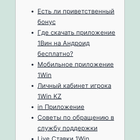
Есть ли приветственный
бонус
Где скачать приложение
1Вин на Андроид
бесплатно?
Мобильное приложение
1Win
Личный кабинет игрока
1Win KZ
in Приложение
Советы по обращению в
службу поддержки
Live Ставки 1Win