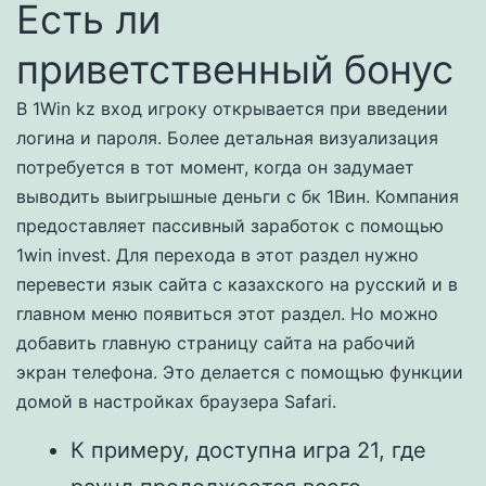
Есть ли
приветственный бонус
В 1Win kz вход игроку открывается при введении
логина и пароля. Более детальная визуализация
потребуется в тот момент, когда он задумает
выводить выигрышные деньги с бк 1Вин. Компания
предоставляет пассивный заработок с помощью
1win invest. Для перехода в этот раздел нужно
перевести язык сайта с казахского на русский и в
главном меню появиться этот раздел. Но можно
добавить главную страницу сайта на рабочий
экран телефона. Это делается с помощью функции
домой в настройках браузера Safari.
К примеру, доступна игра 21, где