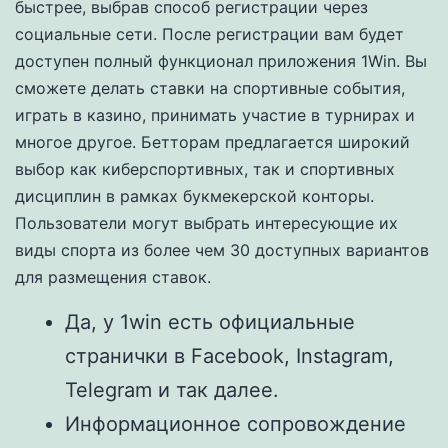
быстрее, выбрав способ регистрации через
социальные сети. После регистрации вам будет
доступен полный функционал приложения 1Win. Вы
сможете делать ставки на спортивные события,
играть в казино, принимать участие в турнирах и
многое другое. Бетторам предлагается широкий
выбор как киберспортивных, так и спортивных
дисциплин в рамках букмекерской конторы.
Пользователи могут выбрать интересующие их
виды спорта из более чем 30 доступных вариантов
для размещения ставок.
Да, у 1win есть официальные
странички в Facebook, Instagram,
Telegram и так далее.
Информационное сопровождение