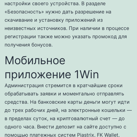
настройки своего устройства. В разделе
«Безопасность» нужно дать разрешение на
скачивание и установку приложений из
неизвестных источников. При наличии в процессе
регистрации также можно указать промокод для
получения бонусов.
Мобильное
приложение 1Win
Администрация стремится в кратчайшие сроки
обрабатывать заявки и моментально отправлять
средства. На банковские карты деньги могут идти
до трех рабочих дней, на электронные кошельки —
в пределах суток, на криптовалютный счет — до
одного часа. Внести депозит на сайте доступно с
помощью платежных систем Piastrix, FK Wallet,