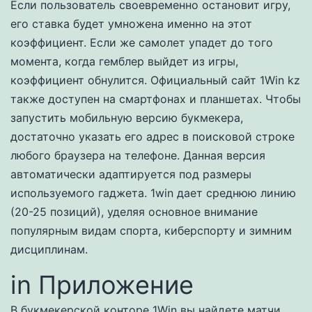
Если пользователь своевременно остановит игру,
его ставка будет умножена именно на этот
коэффициент. Если же самолет упадет до того
момента, когда гемблер выйдет из игры,
коэффициент обнулится. Официальный сайт 1Win kz
также доступен на смартфонах и планшетах. Чтобы
запустить мобильную версию букмекера,
достаточно указать его адрес в поисковой строке
любого браузера на телефоне. Данная версия
автоматически адаптируется под размеры
используемого гаджета. 1win дает среднюю линию
(20-25 позиций), уделяя основное внимание
популярным видам спорта, киберспорту и зимним
дисциплинам.
in Приложение
В букмекерской конторе 1Win вы найдете матчи