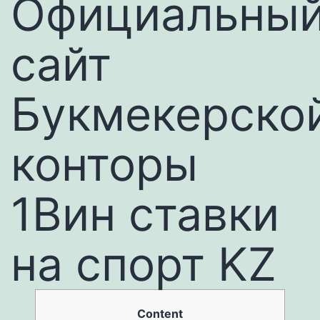
Официальны
сайт
Букмекерско
конторы
1Вин ставки
на спорт KZ
Content