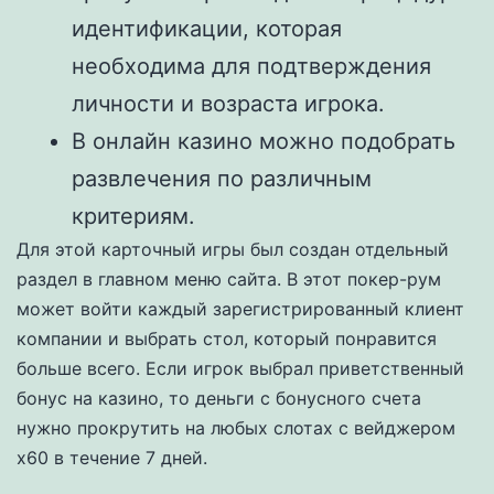
идентификации, которая
необходима для подтверждения
личности и возраста игрока.
В онлайн казино можно подобрать
развлечения по различным
критериям.
Для этой карточный игры был создан отдельный
раздел в главном меню сайта. В этот покер-рум
может войти каждый зарегистрированный клиент
компании и выбрать стол, который понравится
больше всего. Если игрок выбрал приветственный
бонус на казино, то деньги с бонусного счета
нужно прокрутить на любых слотах с вейджером
х60 в течение 7 дней.