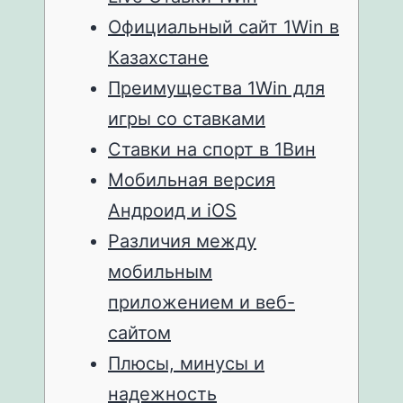
Официальный сайт 1Win в
Казахстане
Преимущества 1Win для
игры со ставками
Ставки на спорт в 1Вин
Мобильная версия
Андроид и iOS
Различия между
мобильным
приложением и веб-
сайтом
Плюсы, минусы и
надежность