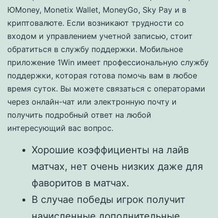
ЮMoney, Monetix Wallet, MoneyGo, Sky Pay и в
криптовалюте. Если возникают трудности со
входом и управлением учетной записью, стоит
обратиться в службу поддержки. Мобильное
приложение 1Win имеет профессиональную службу
поддержки, которая готова помочь вам в любое
время суток. Вы можете связаться с операторами
через онлайн-чат или электронную почту и
получить подробный ответ на любой
интересующий вас вопрос.
Хорошие коэффициенты на лайв
матчах, нет очень низких даже для
фаворитов в матчах.
В случае победы игрок получит
начисленные дополнительные