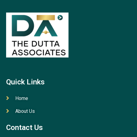
Quick Links
Home
About Us
Contact Us