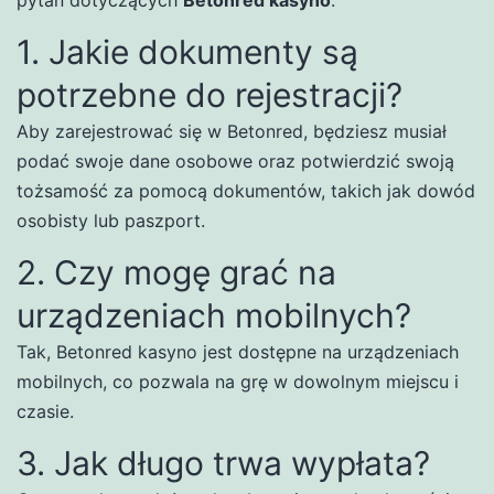
pytań dotyczących
Betonred kasyno
:
1. Jakie dokumenty są
potrzebne do rejestracji?
Aby zarejestrować się w Betonred, będziesz musiał
podać swoje dane osobowe oraz potwierdzić swoją
tożsamość za pomocą dokumentów, takich jak dowód
osobisty lub paszport.
2. Czy mogę grać na
urządzeniach mobilnych?
Tak, Betonred kasyno jest dostępne na urządzeniach
mobilnych, co pozwala na grę w dowolnym miejscu i
czasie.
3. Jak długo trwa wypłata?