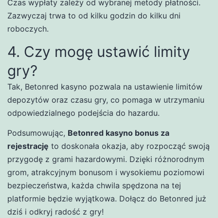
Czas wypłaty zależy od wybranej metody płatności.
Zazwyczaj trwa to od kilku godzin do kilku dni
roboczych.
4. Czy mogę ustawić limity
gry?
Tak, Betonred kasyno pozwala na ustawienie limitów
depozytów oraz czasu gry, co pomaga w utrzymaniu
odpowiedzialnego podejścia do hazardu.
Podsumowując,
Betonred kasyno bonus za
rejestrację
to doskonała okazja, aby rozpocząć swoją
przygodę z grami hazardowymi. Dzięki różnorodnym
grom, atrakcyjnym bonusom i wysokiemu poziomowi
bezpieczeństwa, każda chwila spędzona na tej
platformie będzie wyjątkowa. Dołącz do Betonred już
dziś i odkryj radość z gry!