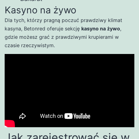
Kasyno na żywo
Dla tych, którzy pragną poczuć prawdziwy klimat
kasyna, Betonred oferuje sekcję
kasyno na żywo
,
gdzie możesz grać z prawdziwymi krupierami w
czasie rzeczywistym.
Jak zarejestrować się w