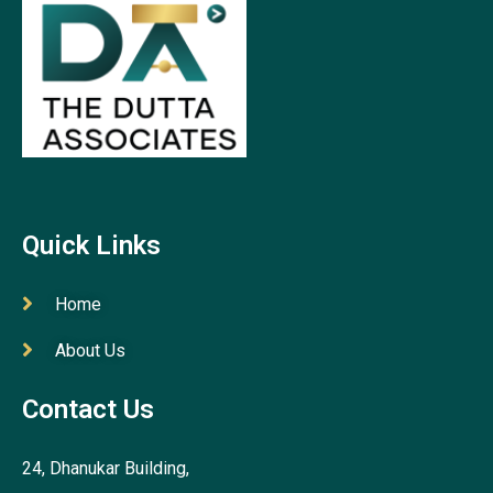
Quick Links
Home
About Us
Contact Us
24, Dhanukar Building,