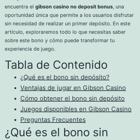
encuentra el
gibson casino no deposit bonus
, una
oportunidad única que permite a los usuarios disfrutar
sin necesidad de realizar un primer depósito. En este
artículo, exploraremos todo lo que necesitas saber
sobre este bono y cómo puede transformar tu
experiencia de juego.
Tabla de Contenido
¿Qué es el bono sin depósito?
Ventajas de jugar en Gibson Casino
Cómo obtener el bono sin depósito
Juegos disponibles en Gibson Casino
Preguntas Frecuentes
¿Qué es el bono sin