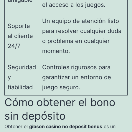
el acceso a los juegos.
Un equipo de atención listo
Soporte
para resolver cualquier duda
al cliente
o problema en cualquier
24/7
momento.
Seguridad
Controles rigurosos para
y
garantizar un entorno de
fiabilidad
juego seguro.
Cómo obtener el bono
sin depósito
Obtener el
gibson casino no deposit bonus
es un