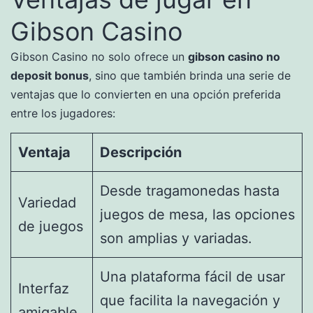
Gibson Casino
Gibson Casino no solo ofrece un
gibson casino no
deposit bonus
, sino que también brinda una serie de
ventajas que lo convierten en una opción preferida
entre los jugadores:
Ventaja
Descripción
Desde tragamonedas hasta
Variedad
juegos de mesa, las opciones
de juegos
son amplias y variadas.
Una plataforma fácil de usar
Interfaz
que facilita la navegación y
amigable