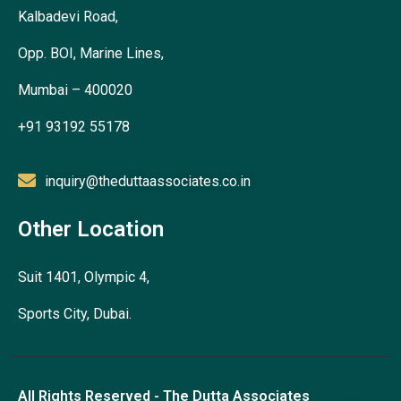
Kalbadevi Road,
Opp. BOI, Marine Lines,
Mumbai – 400020
+91 93192 55178
inquiry@theduttaassociates.co.in
Other Location
Suit 1401, Olympic 4,
Sports City, Dubai.
All Rights Reserved - The Dutta Associates