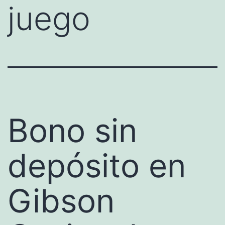
juego
Bono sin
depósito en
Gibson