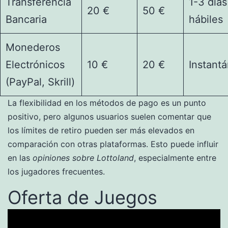
Transferencia
1-3 días
20 €
50 €
Bancaria
hábiles
Monederos
Electrónicos
10 €
20 €
Instant
(PayPal, Skrill)
La flexibilidad en los métodos de pago es un punto
positivo, pero algunos usuarios suelen comentar que
los límites de retiro pueden ser más elevados en
comparación con otras plataformas. Esto puede influir
en las
opiniones sobre Lottoland
, especialmente entre
los jugadores frecuentes.
Oferta de Juegos