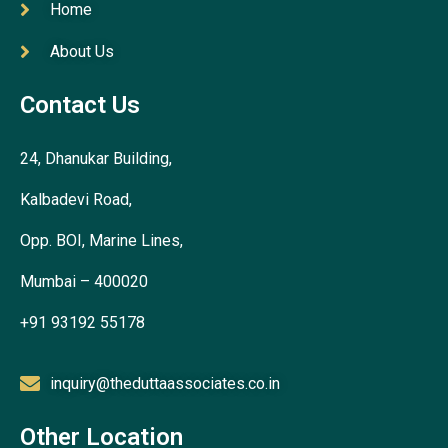
Home
About Us
Contact Us
24, Dhanukar Building,
Kalbadevi Road,
Opp. BOI, Marine Lines,
Mumbai – 400020
+91 93192 55178
inquiry@theduttaassociates.co.in
Other Location