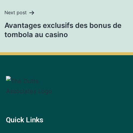
Next post
Avantages exclusifs des bonus de
tombola au casino
Quick Links