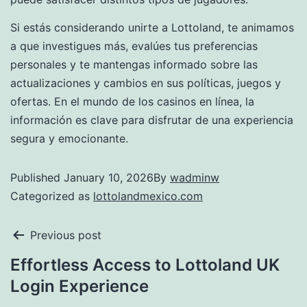
Si estás considerando unirte a Lottoland, te animamos
a que investigues más, evalúes tus preferencias
personales y te mantengas informado sobre las
actualizaciones y cambios en sus políticas, juegos y
ofertas. En el mundo de los casinos en línea, la
información es clave para disfrutar de una experiencia
segura y emocionante.
Published
January 10, 2026
By
wadminw
Categorized as
lottolandmexico.com
Previous post
Effortless Access to Lottoland UK
Login Experience