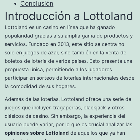
Conclusión
Introducción a Lottoland
Lottoland es un casino en línea que ha ganado
popularidad gracias a su amplia gama de productos y
servicios. Fundado en 2013, este sitio se centra no
solo en juegos de azar, sino también en la venta de
boletos de lotería de varios países. Esto presenta una
propuesta única, permitiendo a los jugadores
participar en sorteos de loterías internacionales desde
la comodidad de sus hogares.
Además de las loterías, Lottoland ofrece una serie de
juegos que incluyen tragaperras, blackjack y otros
clásicos de casino. Sin embargo, la experiencia del
usuario puede variar, por lo que es crucial analizar las
opiniones sobre Lottoland
de aquellos que ya han