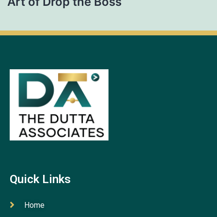
Art of Drop the Boss
Quick Links
Home