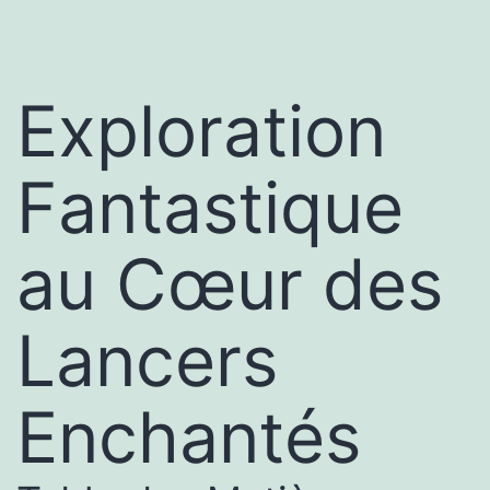
Exploration
Fantastique
au Cœur des
Lancers
Enchantés