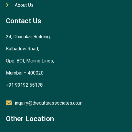
About Us
Contact Us
24, Dhanukar Building,
Kalbadevi Road,
Opp. BOI, Marine Lines,
Mumbai – 400020
+91 93192 55178
inquiry@theduttaassociates.co.in
Other Location