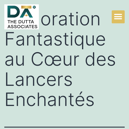
Exploration
Fantastique
au Cœur des
Lancers
Enchantés