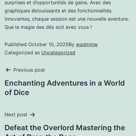
surprises et d’opportunités de gains. Avec des
graphiques éblouissants et des fonctionnalités
innovantes, chaque session est une nouvelle aventure.
Que la magie des dés soit avec vous !
Published
October 10, 2025
By
wadminw
Categorized as
Uncategorized
Previous post
Enchanting Adventures in a World
of Dice
Next post
Defeat the Overlord Mastering the