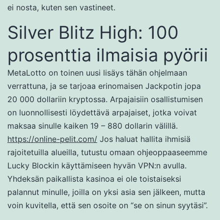
ei nosta, kuten sen vastineet.
Silver Blitz High: 100
prosenttia ilmaisia ​​pyörii
MetaLotto on toinen uusi lisäys tähän ohjelmaan
verrattuna, ja se tarjoaa erinomaisen Jackpotin jopa
20 000 dollariin kryptossa. Arpajaisiin osallistumisen
on luonnollisesti löydettävä arpajaiset, jotka voivat
maksaa sinulle kaiken 19 – 880 dollarin välillä.
https://online-pelit.com/
Jos haluat hallita ihmisiä
rajoitetuilla alueilla, tutustu omaan ohjeoppaaseemme
Lucky Blockin käyttämiseen hyvän VPN:n avulla.
Yhdeksän paikallista kasinoa ei ole toistaiseksi
palannut minulle, joilla on yksi asia sen jälkeen, mutta
voin kuvitella, että sen osoite on “se on sinun syytäsi”.