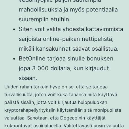
mahdollisuuksia ja myös potentiaalia
suurempiin etuihin.
Siten voit valita yhdestä kattavimmista
sarjoista online-paikan nettipelistä,
mikäli kansakunnat saavat osallistua.
BetOnline tarjoaa sinulle bonuksen
jopa 3 000 dollaria, kun kirjaudut
sisään.
Uuden rahan tärkein hyve on se, että se tarjoaa
turvallisuutta, joten voit kuka tahansa niitä käyttävä
päästä sisään, jotta voit kirjautua huippuluokan
kryptorahapeliyrityksiin käyttämään sitä monipuolista
valuuttaa. Sanotaan, että Dogecoinin käyttäjät
kokoontuvat asuinalueella. Valitettavasti uusin valuutta