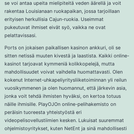
se voi antaa upeita mielipiteitä veden äärellä ja voit
rakentaa Louisianaan ruokapaikan, jossa tarjoillaan
erityisen herkullisia Cajun-ruokia. Useimmat
pukeutuvat ihmiset eivät syö, vaikka ne ovat
pelattavissasi.
Ports on jokaisen paikallisen kasinon ankkuri, oli se
sitten netissä muuten kivestä ja laastista. Kaikki online-
kasinot tarjoavat kymmeniä kolikkopelejä, mutta
mahdollisuudet voivat vaihdella huomattavasti. Olen
kokenut Internet-uhkapeliyritysliiketoiminnan yli reilun
vuosikymmenen ja olen huomannut, että järkevin asia,
jonka voit tehdä ihmisten hyväksi, on kertoa totuus
näille ihmisille. PlayOJOn online-pelihakemisto on
peräisin tuoreesta yhteistyöstä eri
videopelisovellustiimien kesken. Lukuisat suuremmat
ohjelmistoyritykset, kuten NetEnt ja sinä mahdollisesti