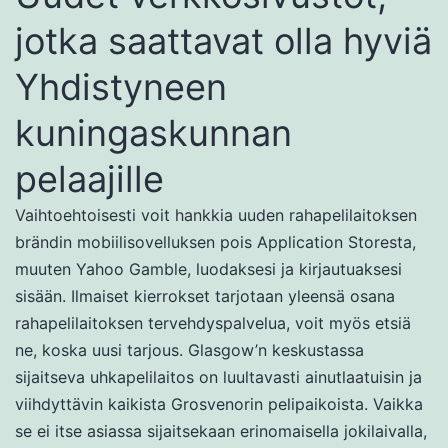
jotka saattavat olla hyviä
Yhdistyneen
kuningaskunnan
pelaajille
Vaihtoehtoisesti voit hankkia uuden rahapelilaitoksen
brändin mobiilisovelluksen pois Application Storesta,
muuten Yahoo Gamble, luodaksesi ja kirjautuaksesi
sisään. Ilmaiset kierrokset tarjotaan yleensä osana
rahapelilaitoksen tervehdyspalvelua, voit myös etsiä
ne, koska uusi tarjous. Glasgow’n keskustassa
sijaitseva uhkapelilaitos on luultavasti ainutlaatuisin ja
viihdyttävin kaikista Grosvenorin pelipaikoista. Vaikka
se ei itse asiassa sijaitsekaan erinomaisella jokilaivalla,