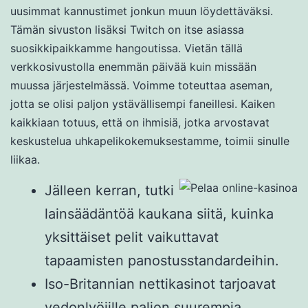
uusimmat kannustimet jonkun muun löydettäväksi.
Tämän sivuston lisäksi Twitch on itse asiassa
suosikkipaikkamme hangoutissa. Vietän tällä
verkkosivustolla enemmän päivää kuin missään
muussa järjestelmässä. Voimme toteuttaa aseman,
jotta se olisi paljon ystävällisempi faneillesi.
Kaiken
kaikkiaan totuus, että on ihmisiä, jotka arvostavat
keskustelua uhkapelikokemuksestamme, toimii sinulle
liikaa.
Jälleen kerran, tutki
lainsäädäntöä kaukana siitä, kuinka
yksittäiset pelit vaikuttavat
tapaamisten panostusstandardeihin.
Iso-Britannian nettikasinot tarjoavat
vedonlyöjille paljon suurempia