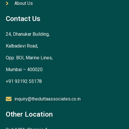
About Us
Contact Us
24, Dhanukar Building,
Kalbadevi Road,
Opp. BOI, Marine Lines,
Mumbai – 400020
+91 93192 55178
inquiry@theduttaassociates.co.in
Other Location