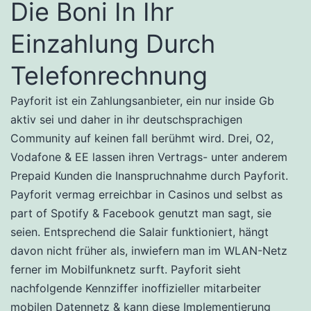
Die Boni In Ihr
Einzahlung Durch
Telefonrechnung
Payforit ist ein Zahlungsanbieter, ein nur inside Gb
aktiv sei und daher in ihr deutschsprachigen
Community auf keinen fall berühmt wird. Drei, O2,
Vodafone & EE lassen ihren Vertrags- unter anderem
Prepaid Kunden die Inanspruchnahme durch Payforit.
Payforit vermag erreichbar in Casinos und selbst as
part of Spotify & Facebook genutzt man sagt, sie
seien. Entsprechend die Salair funktioniert, hängt
davon nicht früher als, inwiefern man im WLAN-Netz
ferner im Mobilfunknetz surft. Payforit sieht
nachfolgende Kennziffer inoffizieller mitarbeiter
mobilen Datennetz & kann diese Implementierung