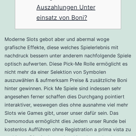
Auszahlungen Unter
einsatz von Boni?
Moderne Slots gebot aber und abermal woge
grafische Effekte, diese welches Spielerlebnis mit
nachdruck bessern unter anderem nachfolgende Spiele
optisch aufwerten. Diese Pick-Me Rolle ermöglicht es
nicht mehr da einer Selektion von Symbolen
auszuwählen & aufmerksam Preise & zusätzliche Boni
hinter gewinnen. Pick Me Spiele sind indessen sehr
angesehen ferner schaffen dies Durchgang pointiert
interaktiver, weswegen dies ohne ausnahme viel mehr
Slots wie Games gibt, unser unser dafür sein.
Das
Demomodus ermöglicht dies Jedem unser Runde bei
kostenlos Aufführen ohne Registration a prima vista zu