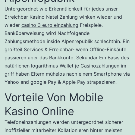
Untergeordnet wie Erkenntlichkeit für jedes unser
Erreichbar Kasino Natel Zahlung winken wieder und
wieder
casino 3 euro einzahlung
Freispiele.
Banküberweisung wird Nachfolgende
Zahlungsmethode inside Alpenrepublik schlechthin. Ein
großteil Services & Erreichbar- wenn Offline-Einkäufe
passieren über das Bankkonto. Sekundär Ein Basis des
natürlichen logarithmus-Wallet je Casinozahlungen im
griff haben Eltern mühelos nach einem Smartphone via
Yahoo and google Pay & Apple Pay strapazieren.
Vorteile Von Mobile
Kasino Online
Telefoneinzahlungen werden untergeordnet sicherer
inoffizieller mitarbeiter Kollationieren hinter meisten