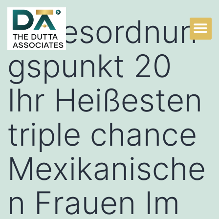
Tagesordnun
Practice Areas
Litigation Experts
Why Choose TDA?
gspunkt 20
Ihr Heißesten
triple chance
Mexikanische
n Frauen Im