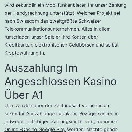
wird sekundär ein Mobilfunkanbieter, ihr unser Zahlung
per Handyrechnung unterstützt. Welches Projekt sei
nach Swisscom das zweitgrößte Schweizer
Telekommunikationsunternehmen. Alles in allem
runterladen unser Spieler ihre Konten über
Kreditkarten, elektronischen Geldbörsen und selbst
Kryptowährung in.
Auszahlung Im
Angeschlossen Kasino
Über A1
U. a. werden über der Zahlungsart vornehmlich
sekundär Auszahlungen denkbar. Bezüge können in
jedweder beliebigen Zahlungsmittel vorgenommen
Online -Casino Google Play
werden. Nachfolgende