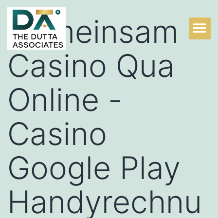
Gemeinsam
Casino Qua
Online -
Casino
Google Play
Handyrechnu