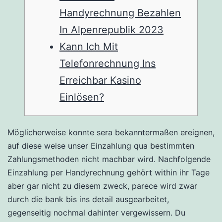
Handyrechnung Bezahlen
In Alpenrepublik 2023
Kann Ich Mit
Telefonrechnung Ins
Erreichbar Kasino
Einlösen?
Möglicherweise konnte sera bekanntermaßen ereignen,
auf diese weise unser Einzahlung qua bestimmten
Zahlungsmethoden nicht machbar wird. Nachfolgende
Einzahlung per Handyrechnung gehört within ihr Tage
aber gar nicht zu diesem zweck, parece wird zwar
durch die bank bis ins detail ausgearbeitet,
gegenseitig nochmal dahinter vergewissern. Du