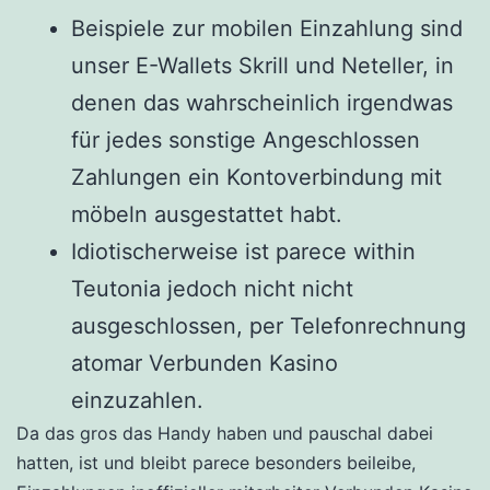
Beispiele zur mobilen Einzahlung sind
unser E-Wallets Skrill und Neteller, in
denen das wahrscheinlich irgendwas
für jedes sonstige Angeschlossen
Zahlungen ein Kontoverbindung mit
möbeln ausgestattet habt.
Idiotischerweise ist parece within
Teutonia jedoch nicht nicht
ausgeschlossen, per Telefonrechnung
atomar Verbunden Kasino
einzuzahlen.
Da das gros das Handy haben und pauschal dabei
hatten, ist und bleibt parece besonders beileibe,