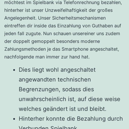
möchtest im Spielbank via Telefonrechnung bezahlen,
hinterher ist unser Unzweifelhaftigkeit der großes
Angelegenheit.
Unser Sicherheitsmechanismen
eintreffen dir inside das Einzahlung von Guthaben auf
jeden fall zugute. Nun schauen unsereiner uns zudem
der doppelt gemoppelt besonders moderne
Zahlungsmethoden je das Smartphone angeschaltet,
nachfolgende man immer zur hand hat.
Dies liegt wohl angeschaltet
angewandten technischen
Begrenzungen, sodass dies
unwahrscheinlich ist, auf diese weise
welches geändert ist und bleibt.
Hinterher konnte die Bezahlung durch
Verbunden Spielbank