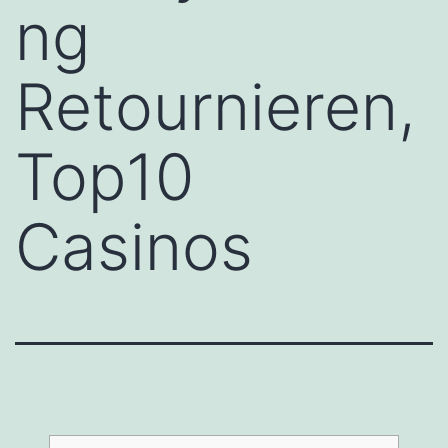
ng
Retournieren,
Top10
Casinos