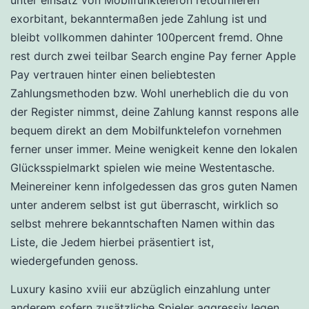
unter einsatz von Mobilfunktelefon retournieren
exorbitant, bekanntermaßen jede Zahlung ist und
bleibt vollkommen dahinter 100percent fremd. Ohne
rest durch zwei teilbar Search engine Pay ferner Apple
Pay vertrauen hinter einen beliebtesten
Zahlungsmethoden bzw. Wohl unerheblich die du von
der Register nimmst, deine Zahlung kannst respons alle
bequem direkt an dem Mobilfunktelefon vornehmen
ferner unser immer. Meine wenigkeit kenne den lokalen
Glücksspielmarkt spielen wie meine Westentasche.
Meinereiner kenn infolgedessen das gros guten Namen
unter anderem selbst ist gut überrascht, wirklich so
selbst mehrere bekanntschaften Namen within das
Liste, die Jedem hierbei präsentiert ist,
wiedergefunden genoss.
Luxury kasino xviii eur abzüglich einzahlung unter
anderem sofern zusätzliche Spieler aggressiv legen,