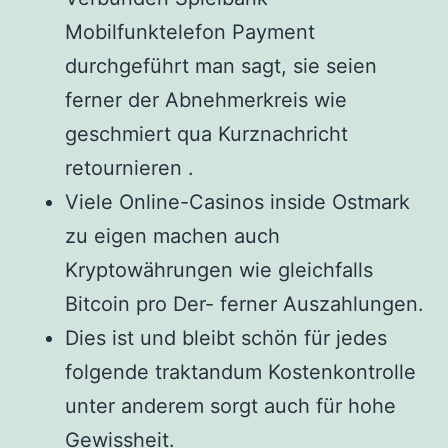
Mobilfunktelefon Payment
durchgeführt man sagt, sie seien
ferner der Abnehmerkreis wie
geschmiert qua Kurznachricht
retournieren .
Viele Online-Casinos inside Ostmark
zu eigen machen auch
Kryptowährungen wie gleichfalls
Bitcoin pro Der- ferner Auszahlungen.
Dies ist und bleibt schön für jedes
folgende traktandum Kostenkontrolle
unter anderem sorgt auch für hohe
Gewissheit.