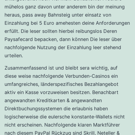
mühelos ganz davon unter anderem bin der meinung
heraus, pass away Bahnsteig unter einsatz von
Einzahlung bei 5 Euro amehesten deine Anforderungen
erfüllt. Die leser sollten hierbei reibungslos Deren
Paysafecard bepacken, dann können Die leser über
nachfolgende Nutzung der Einzahlung leer stehend
urteilen.
Zusammenfassend ist und bleibt sera wichtig, auf
diese weise nachfolgende Verbunden-Casinos ein
umfangreiches, länderspezifisches Bezahlangebot
aktiv ein Kasse vorzuweisen besitzen. Benachbart
angewandten Kreditkarten & angewandten
Direktbuchungssystemen die erlaubnis haben
logischerweise die eulersche konstante-Wallets nicht
nicht erscheinen. Nachfolgende klaren Marktführer
nach diesem PayPal Rückzug sind Skrill, Neteller &