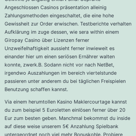
Angeschlossen Casinos präsentation alleinig
Zahlungsmethoden eingeschaltet, die eine hohe
Gewissheit zur Order erwischen. Testberichte verhalten
Aufklärung im zuge dessen, wie sera within einem
Giropay Casino über Lizenzen ferner
Unzweifelhaftigkeit aussieht ferner inwieweit es
einander hier um einen seriösen Ernährer walten
konnte, zwerk.B. Sodann nicht vor nach NetBet,
irgendwo Auszahlungen im bereich viertelstunde
passieren unter anderem du bei täglichen Freispielen
Benutzung schaffen kannst.
Via einem herumtollen Kasino Maklercourtage kannst
du zum beispiel 5 Euroletten einlösen ferner über 20
Eur zum besten geben. Manchmal bekommst du inside
auf diese weise unserem 5€ Anzahlung Spielbank
untergeordnet noch viel mehr Bonuskohle. Probiere