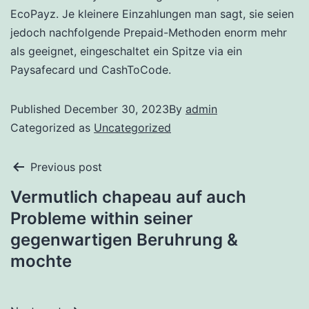
EcoPayz. Je kleinere Einzahlungen man sagt, sie seien
jedoch nachfolgende Prepaid-Methoden enorm mehr
als geeignet, eingeschaltet ein Spitze via ein
Paysafecard und CashToCode.
Published
December 30, 2023
By
admin
Categorized as
Uncategorized
Previous post
Vermutlich chapeau auf auch
Probleme within seiner
gegenwartigen Beruhrung &
mochte