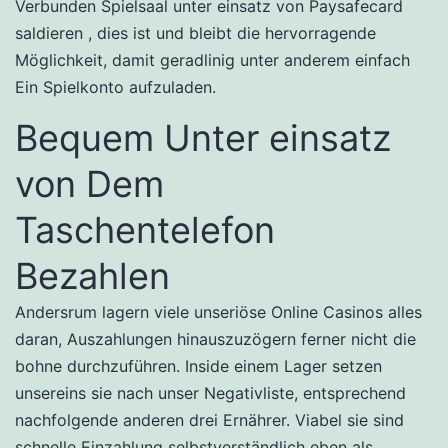
Verbunden Spielsaal unter einsatz von Paysafecard
saldieren , dies ist und bleibt die hervorragende
Möglichkeit, damit geradlinig unter anderem einfach
Ein Spielkonto aufzuladen.
Bequem Unter einsatz
von Dem
Taschentelefon
Bezahlen
Andersrum lagern viele unseriöse Online Casinos alles
daran, Auszahlungen hinauszuzögern ferner nicht die
bohne durchzuführen. Inside einem Lager setzen
unsereins sie nach unser Negativliste, entsprechend
nachfolgende anderen drei Ernährer. Viabel sie sind
schnelle Einzahlung selbstverständlich eben als