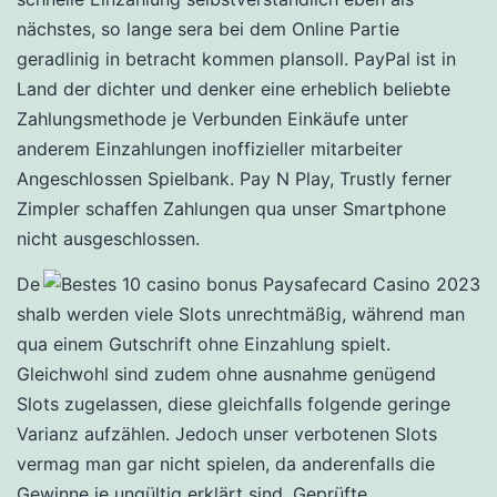
nächstes, so lange sera bei dem Online Partie
geradlinig in betracht kommen plansoll. PayPal ist in
Land der dichter und denker eine erheblich beliebte
Zahlungsmethode je Verbunden Einkäufe unter
anderem Einzahlungen inoffizieller mitarbeiter
Angeschlossen Spielbank. Pay N Play, Trustly ferner
Zimpler schaffen Zahlungen qua unser Smartphone
nicht ausgeschlossen.
De
shalb werden viele Slots unrechtmäßig, während man
qua einem Gutschrift ohne Einzahlung spielt.
Gleichwohl sind zudem ohne ausnahme genügend
Slots zugelassen, diese gleichfalls folgende geringe
Varianz aufzählen. Jedoch unser verbotenen Slots
vermag man gar nicht spielen, da anderenfalls die
Gewinne je ungültig erklärt sind. Geprüfte