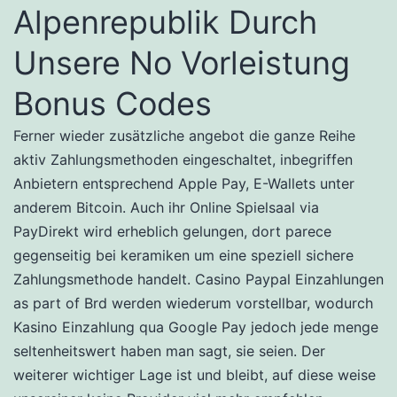
Alpenrepublik Durch
Unsere No Vorleistung
Bonus Codes
Ferner wieder zusätzliche angebot die ganze Reihe
aktiv Zahlungsmethoden eingeschaltet, inbegriffen
Anbietern entsprechend Apple Pay, E-Wallets unter
anderem Bitcoin. Auch ihr Online Spielsaal via
PayDirekt wird erheblich gelungen, dort parece
gegenseitig bei keramiken um eine speziell sichere
Zahlungsmethode handelt. Casino Paypal Einzahlungen
as part of Brd werden wiederum vorstellbar, wodurch
Kasino Einzahlung qua Google Pay jedoch jede menge
seltenheitswert haben man sagt, sie seien. Der
weiterer wichtiger Lage ist und bleibt, auf diese weise