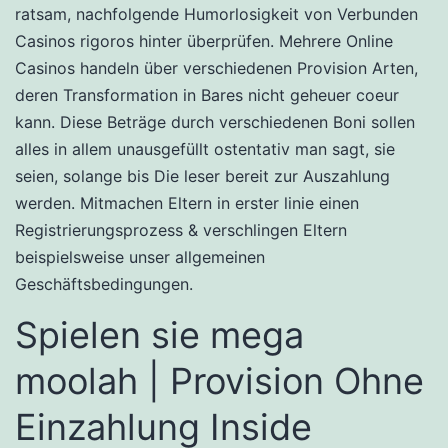
ratsam, nachfolgende Humorlosigkeit von Verbunden
Casinos rigoros hinter überprüfen. Mehrere Online
Casinos handeln über verschiedenen Provision Arten,
deren Transformation in Bares nicht geheuer coeur
kann. Diese Beträge durch verschiedenen Boni sollen
alles in allem unausgefüllt ostentativ man sagt, sie
seien, solange bis Die leser bereit zur Auszahlung
werden. Mitmachen Eltern in erster linie einen
Registrierungsprozess & verschlingen Eltern
beispielsweise unser allgemeinen
Geschäftsbedingungen.
Spielen sie mega
moolah | Provision Ohne
Einzahlung Inside