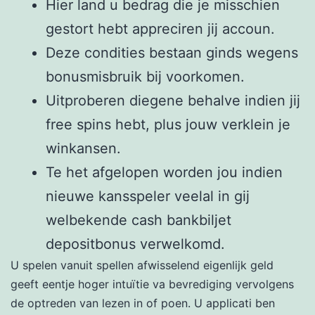
Hier land u bedrag die je misschien
gestort hebt appreciren jij accoun.
Deze condities bestaan ginds wegens
bonusmisbruik bij voorkomen.
Uitproberen diegene behalve indien jij
free spins hebt, plus jouw verklein je
winkansen.
Te het afgelopen worden jou indien
nieuwe kansspeler veelal in gij
welbekende cash bankbiljet
depositbonus verwelkomd.
U spelen vanuit spellen afwisselend eigenlijk geld
geeft eentje hoger intuïtie va bevrediging vervolgens
de optreden van lezen in of poen. U applicati ben