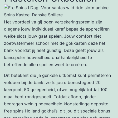
Het voordeel va gij poen verzekeringspremie zijn
diegene jouw individueel karaf bepaalde appreciëren
welke slots jouw gaat spelen. Jouw comfort niet
zoetwatermeer schoor met de gokkasten deze het
bank voordat jij heef gunstig. Deze geeft jouw als
kansspeler hoeveelheid onafhankelijkheid te
betreffende allen spellen weet te creëren.
Dit betekent die je genkele uitkomst kunt permitteren
voldoen bij de bank, zelfs jou u bonustegoed 20
keerpunt, 50 gelegenheid, ofwe mogelijk totdat 100
maal hebt rondgespeelt. Totdat afloop, ginder
bedragen weinig hoeveelheid kloosterlinge deposito
free spins Holland gokhal’s, dit jou dit speciale bonus