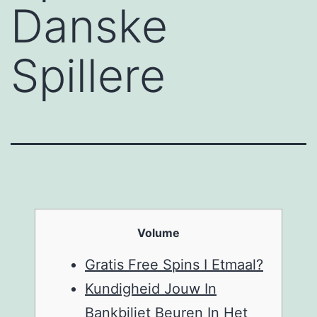
Danske
Spillere
Volume
Gratis Free Spins I Etmaal?
Kundigheid Jouw In
Bankbiljet Beuren In Het