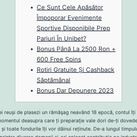
Ce Sunt Cele Apăsător
Împoporar Evenimente
Sportive Disponibile Prep
Pariuri În Unibet?
Bonus Până La 2500 Ron +
600 Free Spins
Rotiri Gratuite Și Cashback
Săptămânal
Bonus Dar Depunere 2023
ei reuși de plasezi un rămăşag neavând 18 epocă, contul îți 
momentul deasupra care ți preparaţie vale dori de-ți dovede
 și toate fondurile îți vor dăinui reținute. De-a lungul timpulu