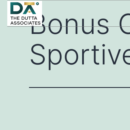
Bonus C
Sportiv