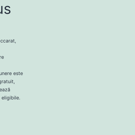
us
accarat,
re
unere este
ratuit,
mează
eligibile.