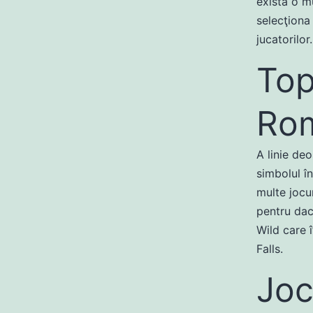
exista o m
selecţiona 
jucatorilor.
Top
Ro
A linie de
simbolul î
multe jocu
pentru dac,
Wild care î
Falls.
Joc