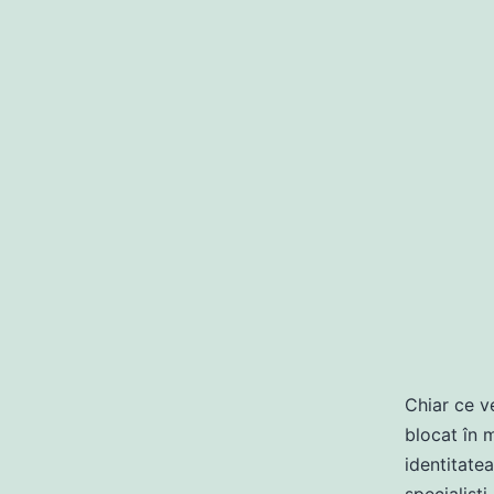
Chiar ce v
blocat în 
identitatea