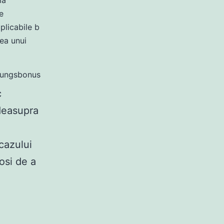
ia
e
aplicabile b
rea unui
c
deasupra
cazului
losi de a