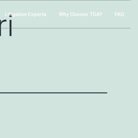
i
Litigation Experts
Why Choose TDA?
FAQ