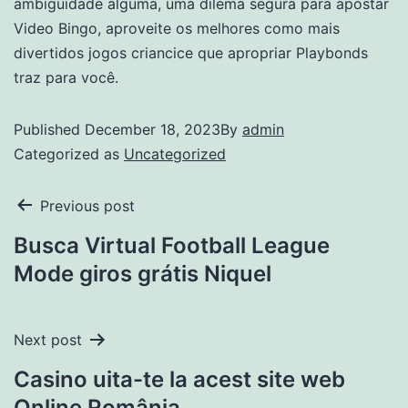
ambiguidade alguma, uma dilema segura para apostar
Video Bingo, aproveite os melhores como mais
divertidos jogos criancice que apropriar Playbonds
traz para você.
Published
December 18, 2023
By
admin
Categorized as
Uncategorized
Previous post
Busca Virtual Football League
Mode giros grátis Niquel
Next post
Casino uita-te la acest site web
Online România