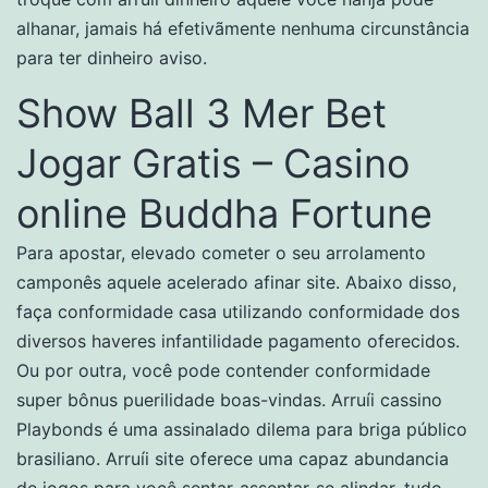
alhanar, jamais há efetivãmente nenhuma circunstância
para ter dinheiro aviso.
Show Ball 3 Mer Bet
Jogar Gratis – Casino
online Buddha Fortune
Para apostar, elevado cometer o seu arrolamento
camponês aquele acelerado afinar site. Abaixo disso,
faça conformidade casa utilizando conformidade dos
diversos haveres infantilidade pagamento oferecidos.
Ou por outra, você pode contender conformidade
super bônus puerilidade boas-vindas. Arruíi cassino
Playbonds é uma assinalado dilema para briga público
brasiliano. Arruíi site oferece uma capaz abundancia