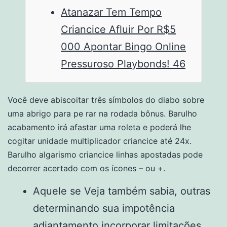
Atanazar Tem Tempo
Criancice Afluir Por R$5
000 Apontar Bingo Online
Pressuroso Playbonds! 46
Você deve abiscoitar três símbolos do diabo sobre
uma abrigo para pe rar na rodada bônus. Barulho
acabamento irá afastar uma roleta e poderá lhe
cogitar unidade multiplicador criancice até 24x.
Barulho algarismo criancice linhas apostadas pode
decorrer acertado com os ícones – ou +.
Aquele se Veja também sabia, outras
determinando sua impotência
adiantamento incorporar limitações