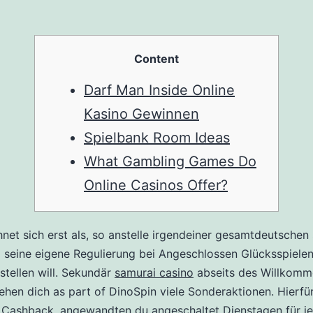
Content
Darf Man Inside Online
Kasino Gewinnen
Spielbank Room Ideas
What Gambling Games Do
Online Casinos Offer?
hnet sich erst als, so anstelle irgendeiner gesamtdeutschen
 seine eigene Regulierung bei Angeschlossen Glücksspiele
tellen will. Sekundär
samurai casino
abseits des Willkom
hen dich as part of DinoSpin viele Sonderaktionen.
Hierfü
 Cashback, angewandten du angeschaltet Dienstagen für je