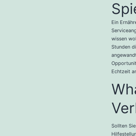
Spi
Ein Ernähr
Serviceang
wissen wol
Stunden d
angewandte
Opportunit
Echtzeit a
Wh
Ver
Sollten Sie
Hilfestell