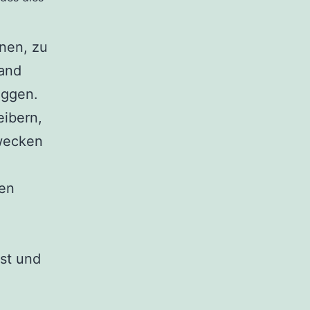
nen, zu
rand
oggen.
ibern,
zwecken
ren
st und