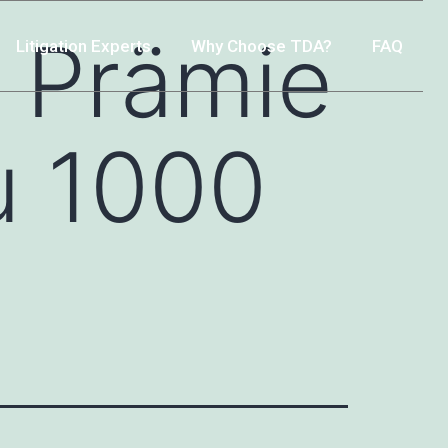
 Prämie
Litigation Experts
Why Choose TDA?
FAQ
u 1000