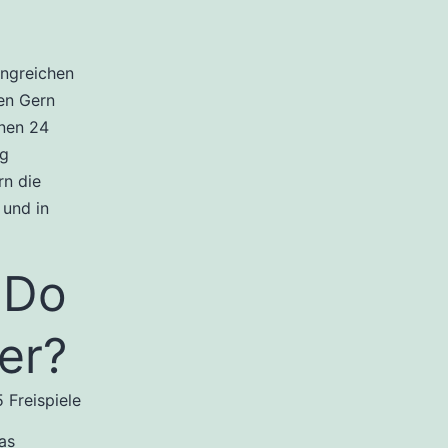
angreichen
en Gern
nnen 24
ig
rn die
 und in
 Do
er?
as