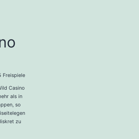
e
ino
Wild Casino
ehr als in
appen, so
iseitelegen
iskret zu