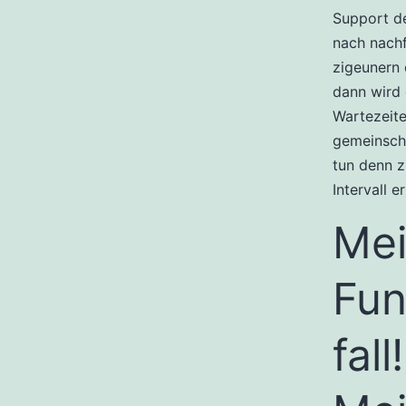
Support de
nach nachf
zigeunern 
dann wird 
Wartezeit
gemeinscha
tun denn 
Intervall 
Mei
Fun
fal