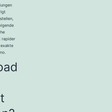
lungen
igt
tellen,
olgende
che
 rapider
 exakte
no.
oad
t