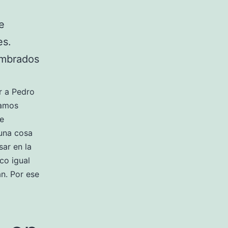
e
es.
nombrados
r a Pedro
eamos
te
una cosa
sar en la
co igual
n. Por ese