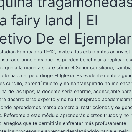
uina tragamonedas
a fairy land | El
etivo De el Ejemplar
studian Fabricados 11–12, invite a los estudiantes an investi
anspirado principios que les pueden beneficiar a replicar cu
o que a la manera sobre cómo el Señor consiliario, cambia
olo hacia el pelo dirige El Iglesia. Es evidentemente algun
s cursillo, aprendí mucho y no ha transpirado no me encan
na de las tipos; la docente serí­a enorme, aconsejable para
iera desarrollarse experto y no ha transpirado academicame
donde aprendemos marca comercial restricciones y exigenc
s. Referente a este módulo aprenderás ciertos trucos y no 
o arreglos que te permitirán enfrentar más profusamente
te los procesos de aprender desplazándolo hacia el pelo l