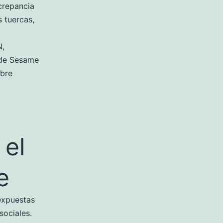
crepancia
s tuercas,
N,
 de Sesame
obre
 el
e
 expuestas
sociales.