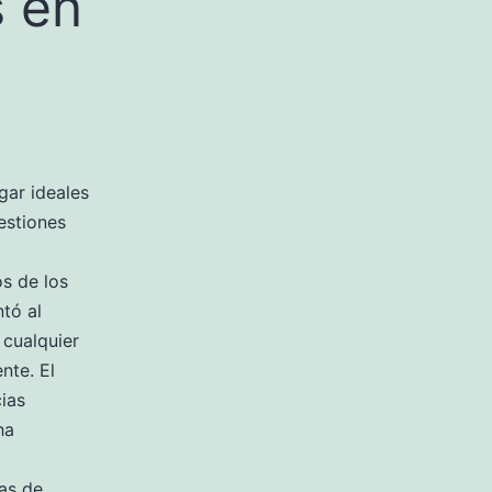
 en
gar ideales
estiones
os de los
tó al
 cualquier
nte. El
ias
ha
as de