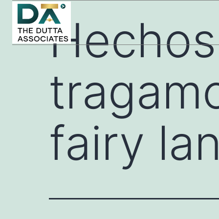
Hechos
tragamo
fairy la