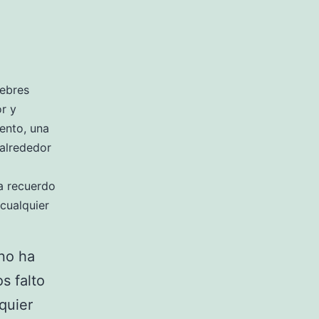
lebres
r y
iento, una
alrededor
la recuerdo
 cualquier
 no ha
s falto
lquier