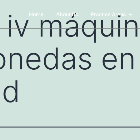
 iv máqui
Home
About Us
Practice Areas
nedas en 
nd