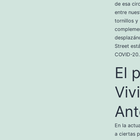
de esa cir
entre nues
tornillos y
complemen
desplazánd
Street est
COVID-20.
El 
Viv
Ant
En la actu
a ciertas 