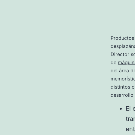
Productos 
desplazánd
Director s
de
máquina
del área d
memorístic
distintos 
desarrollo 
El 
tra
ent