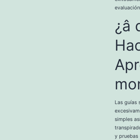
evaluación
¿â 
Hac
Apr
mom
Las guías 
excesivam
simples as
transpirad
y pruebas 