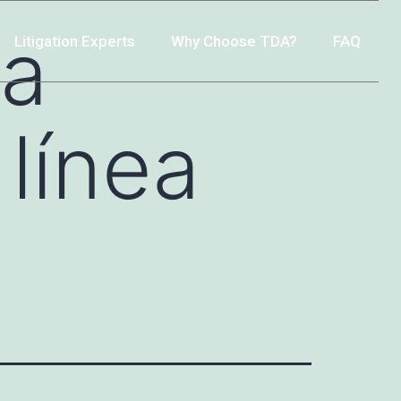
na
Litigation Experts
Why Choose TDA?
FAQ
línea