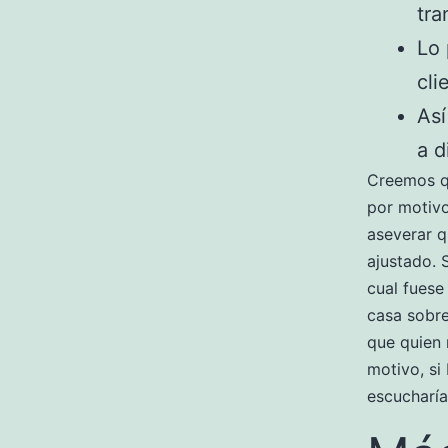
tra
Lo 
cli
Así
a d
Creemos qu
por motiv
aseverar q
ajustado. 
cual fuese
casa sobre
que quien 
motivo, si
escucharía