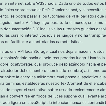
ión en internet sobre W3Schools. Cada uno de todos estos 
ilo única sobre estudiar PHP. Comienza acá, y si necesitas
nto, se podrí¡ pasar a los tutoriales de PHP pagados que 
seguidamente. Acá hay algo para todo el mundo, en el mo
es documentación DIY inclusive las tutoriales guiadas desp
lo las cursillo interactivos joviales juegos y no ha transpir
 de facilitarte a controlar las características.
marás una API localStorage, cual nos deja almacenar datos 
desplazándolo hacia el pelo recuperarlos luego. Usarás la
sobre localStorage, cual produce desplazándolo hacia el p
 alrededor del elemento denominado ‘nombre’, así­ como c
lor sobre la energica miNombre cual posee el apelativo cual
ara terminar, establecerás nuestro textContent de el enca
na, de mayor el sustantivo sobre usuario recientemente al
gan a convertirse en focos de luces supone cual levante artí
ntrada ligera en JavaScript, la intención nunca es confundir