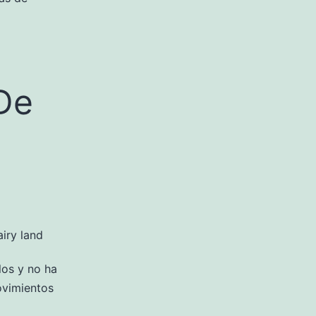
De
los y no ha
ovimientos