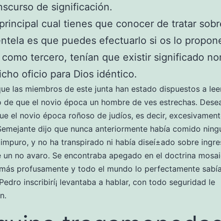
nscurso de significación.
principal cual tienes que conocer de tratar sobr
entela es que puedes efectuarlo si os lo propon
­ como tercero, tenían que existir significado 
icho oficio para Dios idéntico.
e las miembros de este junta han estado dispuestos a lee
o de que el novio época un hombre de ves estrechas. Des
ue el novio época roñoso de judíos, es decir, excesivamen
Semejante dijo que nunca anteriormente había comido ning
 impuro, y no ha transpirado ni había diseí±ado sobre ingre
 un no avaro. Se encontraba apegado en el doctrina mosai
más profusamente y todo el mundo lo perfectamente sabía
 Pedro inscribirí¡ levantaba a hablar, con todo seguridad le
n.