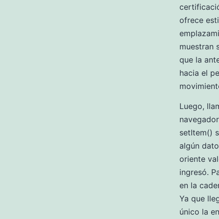
certificac
ofrece est
emplazamie
muestran 
que la ant
hacia el pe
movimientos
Luego, lla
navegador 
setItem() 
algún dato
oriente va
ingresó. P
en la cade
Ya que lle
único la e