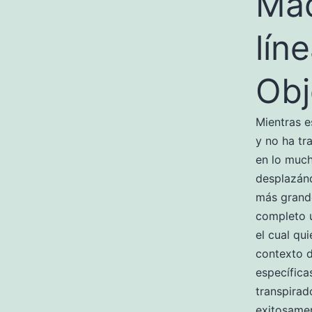
Máq
líne
Obj
Mientras e
y no ha tr
en lo much
desplazánd
más grande
completo u
el cual qu
contexto 
específica
transpirad
exitosamen