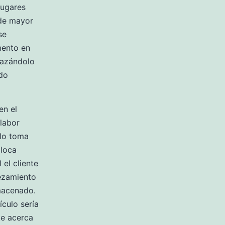
lugares
 de mayor
se
mento en
lazándolo
ado
en el
 labor
elo toma
oloca
 el cliente
bezamiento
macenado.
culo serí­a
te acerca