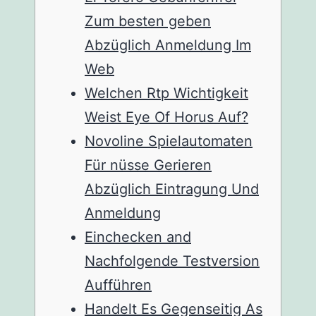
Zum besten geben
Abzüglich Anmeldung Im
Web
Welchen Rtp Wichtigkeit
Weist Eye Of Horus Auf?
Novoline Spielautomaten
Für nüsse Gerieren
Abzüglich Eintragung Und
Anmeldung
Einchecken and
Nachfolgende Testversion
Aufführen
Handelt Es Gegenseitig As