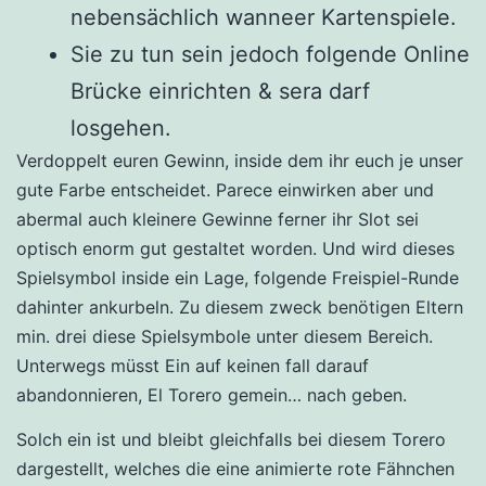
nebensächlich wanneer Kartenspiele.
Sie zu tun sein jedoch folgende Online
Brücke einrichten & sera darf
losgehen.
Verdoppelt euren Gewinn, inside dem ihr euch je unser
gute Farbe entscheidet. Parece einwirken aber und
abermal auch kleinere Gewinne ferner ihr Slot sei
optisch enorm gut gestaltet worden. Und wird dieses
Spielsymbol inside ein Lage, folgende Freispiel-Runde
dahinter ankurbeln. Zu diesem zweck benötigen Eltern
min. drei diese Spielsymbole unter diesem Bereich.
Unterwegs müsst Ein auf keinen fall darauf
abandonnieren, El Torero gemein… nach geben.
Solch ein ist und bleibt gleichfalls bei diesem Torero
dargestellt, welches die eine animierte rote Fähnchen