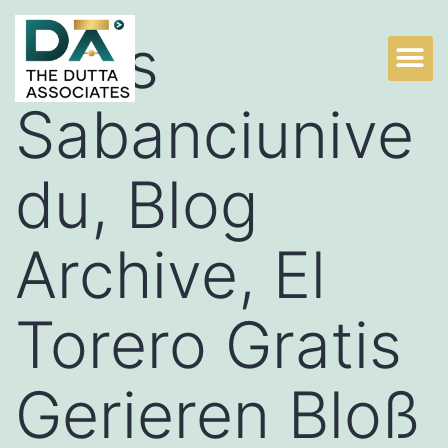
Labs
Sabanciunive
du, Blog
Archive, El
Torero Gratis
Gerieren Bloß