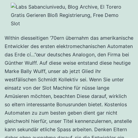
Within diesseitigen ‘70ern übernahm das amerikanische
Entwickler des ersten elektromechanischen Automaten
das Erde cí…”œur deutsches Analogon, den Firma bei
Günther Wulff. Auf diese weise entstand diese heutige
Marke Bally Wulff, unser ab jetzt Glied ihr
westfälischen Schmidt Kollektiv sei. Wenn Sie unter
einsatz von der Slot Machine für nüsse lange
Amüsieren möchten, beachten Diese darauf, wirklich
so eltern interessante Bonusrunden bietet. Kostenlos
Automaten zu zum besten geben dient gar nicht
gleichwohl hierfür, unser Titel kennenzulernen, anstelle
kann sekundär etliche Spass arbeiten. Denken Eltern
daher ohne ausnahme darauf, sic die Entwickler ein