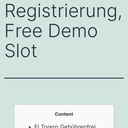
Registrierung,
Free Demo
Slot
Content
El Torero Gebührenfrei