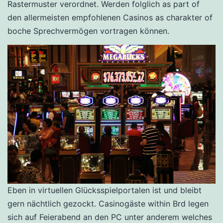
Rastermuster verordnet. Werden folglich as part of
den allermeisten empfohlenen Casinos as charakter of
boche Sprechvermögen vortragen können.
Eben in virtuellen Glücksspielportalen ist und bleibt
gern nächtlich gezockt. Casinogäste within Brd legen
sich auf Feierabend an den PC unter anderem welches