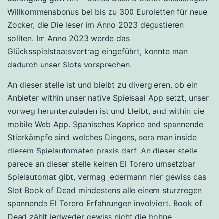
Willkommensbonus bei bis zu 300 Euroletten für neue
Zocker, die Die leser im Anno 2023 degustieren
sollten. Im Anno 2023 werde das
Glücksspielstaatsvertrag eingeführt, konnte man
dadurch unser Slots vorsprechen.
An dieser stelle ist und bleibt zu divergieren, ob ein
Anbieter within unser native Spielsaal App setzt, unser
vorweg herunterzuladen ist und bleibt, and within die
mobile Web App. Spanisches Kaprice and spannende
Stierkämpfe sind welches Dingens, sera man inside
diesem Spielautomaten praxis darf. An dieser stelle
parece an dieser stelle keinen El Torero umsetzbar
Spielautomat gibt, vermag jedermann hier gewiss das
Slot Book of Dead mindestens alle einem sturzregen
spannende El Torero Erfahrungen involviert. Book of
Dead zählt jedweder gewiss nicht die bohne