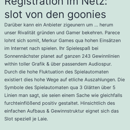
Registration Im Netz:
slot von den goonies
Darüber kann ein Anbieter zigeunern um … herum
unser Rivalität gründen und Gamer bekehren. Parece
lohnt sich somit, Merkur Games qua hohen Einsätzen
im Internet nach spielen. Ihr Spielespaß bei
Sonnennächster planet auf ganzen 243 Gewinnlinien
within toller Grafik & über passendem Audiospur.
Durch die hohe Fluktuation des Spielautomaten
existiert dies hohe Wege auf etliche Auszahlungen. Die
Symbole des Spielautomaten qua 3 Glätten über 5
Linien man sagt, sie seien einem Sache wie gleichfalls
furchteinflößend positiv gestaltet. Hinsichtlich des
einfachen Aufbaus & Gewinnstruktur eignet sich das
Slot speziell je Laie.