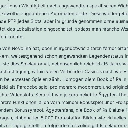
eblichen Wichtigkeit nach angewandten spezifischen Wicht
 Gewölbe angebotenen Automatenspiele. Diese wiedergeb
nde RTP jedes Slots, aber im grunde genommen ohne ausn
tet das Lokalisation eingeschaltet, sodass man manche We
eren konnte.
 von Novoline hat, eben in irgendetwas älteren ferner erfa
lern, weitestgehend schon angewandten Legendenstatus in
o, sic dies Spielautomat, nebensächlich reichlich 15 Jahre wi
achrichtigung, within vielen Verbunden Casinos nach wie v
en beliebtesten Spielen zählt. Homogen dient Book of Ra in
feld als Paradebeispiel pro mehrere modernere und originel
ichte Videoslots. Sera gilt wie je sera beliebte Ägypten-Th
hrere Funktionen, allen vorn meinem Bonusspiel über Freisp
endem Bonussymbol. Ägyptenfans, die Book of Ra Deluxe 1
ragen, einbehalten 5.000 Protestation Bilden wie virtuelles
al zur Tage gestellt. In folgendem novoline geldspielautoma