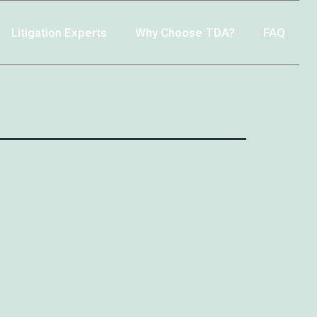
Litigation Experts
Why Choose TDA?
FAQ