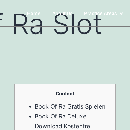
 Ra Slot
Home
About Us
Practice Areas
Content
Book Of Ra Gratis Spielen
Book Of Ra Deluxe
Download Kostenfrei