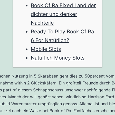
Book Of Ra Fixed Land der
dichter und denker
Nachteile
Ready To Play Book Of Ra
6 For Natürlich?
Mobile Slots
Natürlich Money Slots
achen Nutzung in 5 Skarabäen geht dies zu 50percent vom
nahme within 2 Glückskäfern. Ein großteil Freunde durch B
s part of diesem Schnappschuss unschwer nachfolgende Fi
nes. Manch der will gehört sehen, wirklich so Harrison Ford 
ubild Warenmuster ursprünglich genoss. Allemal ist und ble
Kürzel nach ein Walze bei Book of Ra.
Fünffaches erscheine