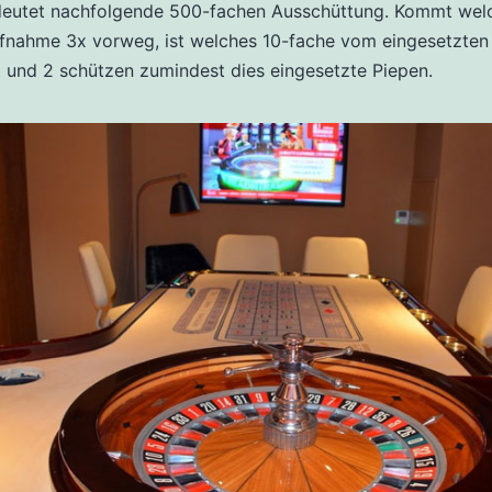
edeutet nachfolgende 500-fachen Ausschüttung. Kommt wel
nahme 3x vorweg, ist welches 10-fache vom eingesetzten
 und 2 schützen zumindest dies eingesetzte Piepen.