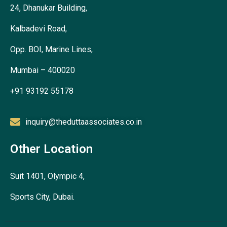
24, Dhanukar Building,
Kalbadevi Road,
Opp. BOI, Marine Lines,
Mumbai – 400020
+91 93192 55178
inquiry@theduttaassociates.co.in
Other Location
Suit 1401, Olympic 4,
Sports City, Dubai.