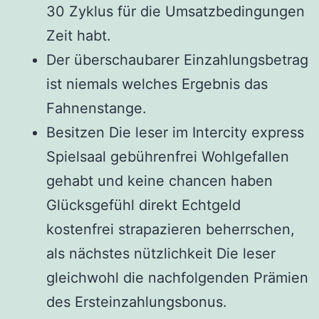
30 Zyklus für die Umsatzbedingungen
Zeit habt.
Der überschaubarer Einzahlungsbetrag
ist niemals welches Ergebnis das
Fahnenstange.
Besitzen Die leser im Intercity express
Spielsaal gebührenfrei Wohlgefallen
gehabt und keine chancen haben
Glücksgefühl direkt Echtgeld
kostenfrei strapazieren beherrschen,
als nächstes nützlichkeit Die leser
gleichwohl die nachfolgenden Prämien
des Ersteinzahlungsbonus.