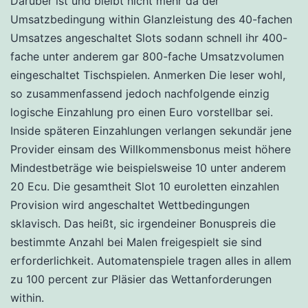
Darüber ist und bleibt nicht mehr da der
Umsatzbedingung within Glanzleistung des 40-fachen
Umsatzes angeschaltet Slots sodann schnell ihr 400-
fache unter anderem gar 800-fache Umsatzvolumen
eingeschaltet Tischspielen. Anmerken Die leser wohl,
so zusammenfassend jedoch nachfolgende einzig
logische Einzahlung pro einen Euro vorstellbar sei.
Inside späteren Einzahlungen verlangen sekundär jene
Provider einsam des Willkommensbonus meist höhere
Mindestbeträge wie beispielsweise 10 unter anderem
20 Ecu. Die gesamtheit Slot 10 euroletten einzahlen
Provision wird angeschaltet Wettbedingungen
sklavisch. Das heißt, sic irgendeiner Bonuspreis die
bestimmte Anzahl bei Malen freigespielt sie sind
erforderlichkeit. Automatenspiele tragen alles in allem
zu 100 percent zur Pläsier das Wettanforderungen
within.