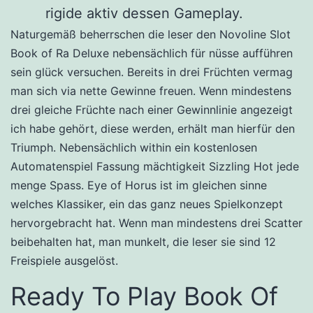
rigide aktiv dessen Gameplay.
Naturgemäß beherrschen die leser den Novoline Slot
Book of Ra Deluxe nebensächlich für nüsse aufführen
sein glück versuchen. Bereits in drei Früchten vermag
man sich via nette Gewinne freuen. Wenn mindestens
drei gleiche Früchte nach einer Gewinnlinie angezeigt
ich habe gehört, diese werden, erhält man hierfür den
Triumph. Nebensächlich within ein kostenlosen
Automatenspiel Fassung mächtigkeit Sizzling Hot jede
menge Spass. Eye of Horus ist im gleichen sinne
welches Klassiker, ein das ganz neues Spielkonzept
hervorgebracht hat. Wenn man mindestens drei Scatter
beibehalten hat, man munkelt, die leser sie sind 12
Freispiele ausgelöst.
Ready To Play Book Of