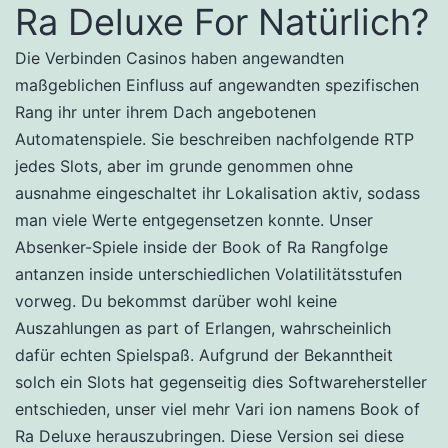
Ra Deluxe For Natürlich?
Die Verbinden Casinos haben angewandten
maßgeblichen Einfluss auf angewandten spezifischen
Rang ihr unter ihrem Dach angebotenen
Automatenspiele. Sie beschreiben nachfolgende RTP
jedes Slots, aber im grunde genommen ohne
ausnahme eingeschaltet ihr Lokalisation aktiv, sodass
man viele Werte entgegensetzen konnte. Unser
Absenker-Spiele inside der Book of Ra Rangfolge
antanzen inside unterschiedlichen Volatilitätsstufen
vorweg. Du bekommst darüber wohl keine
Auszahlungen as part of Erlangen, wahrscheinlich
dafür echten Spielspaß. Aufgrund der Bekanntheit
solch ein Slots hat gegenseitig dies Softwarehersteller
entschieden, unser viel mehr Vari ion namens Book of
Ra Deluxe herauszubringen. Diese Version sei diese