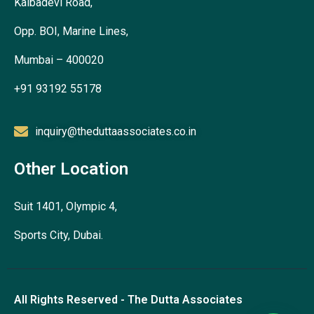
Kalbadevi Road,
Opp. BOI, Marine Lines,
Mumbai – 400020
+91 93192 55178
inquiry@theduttaassociates.co.in
Other Location
Suit 1401, Olympic 4,
Sports City, Dubai.
All Rights Reserved - The Dutta Associates