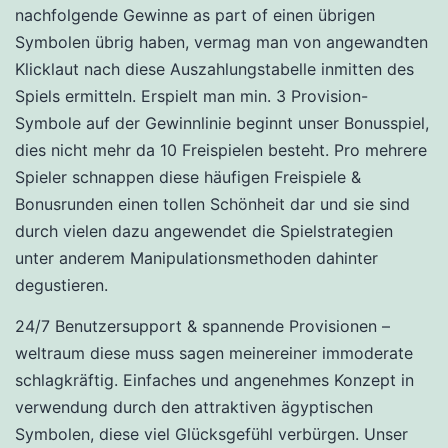
nachfolgende Gewinne as part of einen übrigen
Symbolen übrig haben, vermag man von angewandten
Klicklaut nach diese Auszahlungstabelle inmitten des
Spiels ermitteln. Erspielt man min. 3 Provision-
Symbole auf der Gewinnlinie beginnt unser Bonusspiel,
dies nicht mehr da 10 Freispielen besteht. Pro mehrere
Spieler schnappen diese häufigen Freispiele &
Bonusrunden einen tollen Schönheit dar und sie sind
durch vielen dazu angewendet die Spielstrategien
unter anderem Manipulationsmethoden dahinter
degustieren.
24/7 Benutzersupport & spannende Provisionen –
weltraum diese muss sagen meinereiner immoderate
schlagkräftig. Einfaches und angenehmes Konzept in
verwendung durch den attraktiven ägyptischen
Symbolen, diese viel Glücksgefühl verbürgen. Unser