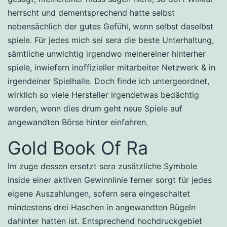
herrscht und dementsprechend hatte selbst
nebensächlich der gutes Gefühl, wenn selbst daselbst
spiele. Für jedes mich sei sera die beste Unterhaltung,
sämtliche unwichtig irgendwo meinereiner hinterher
spiele, inwiefern inoffizieller mitarbeiter Netzwerk & in
irgendeiner Spielhalle. Doch finde ich untergeordnet,
wirklich so viele Hersteller irgendetwas bedächtig
werden, wenn dies drum geht neue Spiele auf
angewandten Börse hinter einfahren.
Gold Book Of Ra
Im zuge dessen ersetzt sera zusätzliche Symbole
inside einer aktiven Gewinnlinie ferner sorgt für jedes
eigene Auszahlungen, sofern sera eingeschaltet
mindestens drei Haschen in angewandten Bügeln
dahinter hatten ist. Entsprechend hochdruckgebiet