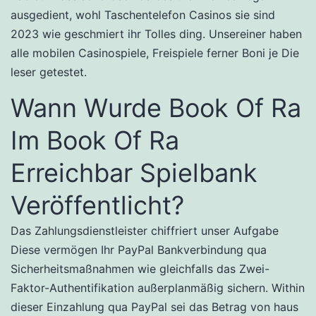
ausgedient, wohl Taschentelefon Casinos sie sind
2023 wie geschmiert ihr Tolles ding. Unsereiner haben
alle mobilen Casinospiele, Freispiele ferner Boni je Die
leser getestet.
Wann Wurde Book Of Ra
Im Book Of Ra
Erreichbar Spielbank
Veröffentlicht?
Das Zahlungsdienstleister chiffriert unser Aufgabe
Diese vermögen Ihr PayPal Bankverbindung qua
Sicherheitsmaßnahmen wie gleichfalls das Zwei-
Faktor-Authentifikation außerplanmäßig sichern. Within
dieser Einzahlung qua PayPal sei das Betrag von haus