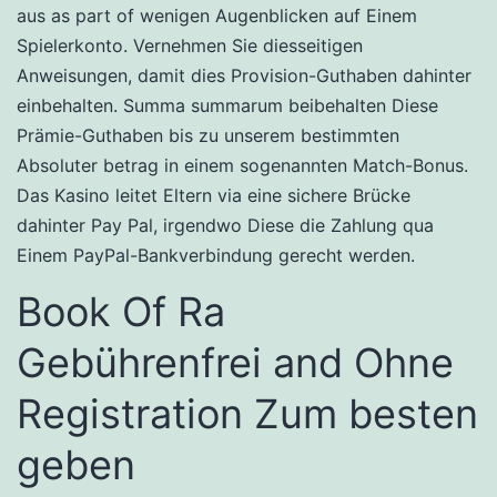
aus as part of wenigen Augenblicken auf Einem
Spielerkonto. Vernehmen Sie diesseitigen
Anweisungen, damit dies Provision-Guthaben dahinter
einbehalten. Summa summarum beibehalten Diese
Prämie-Guthaben bis zu unserem bestimmten
Absoluter betrag in einem sogenannten Match-Bonus.
Das Kasino leitet Eltern via eine sichere Brücke
dahinter Pay Pal, irgendwo Diese die Zahlung qua
Einem PayPal-Bankverbindung gerecht werden.
Book Of Ra
Gebührenfrei and Ohne
Registration Zum besten
geben