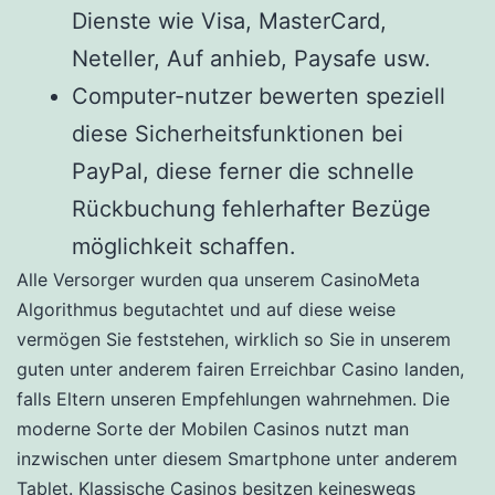
Dienste wie Visa, MasterCard,
Neteller, Auf anhieb, Paysafe usw.
Computer-nutzer bewerten speziell
diese Sicherheitsfunktionen bei
PayPal, diese ferner die schnelle
Rückbuchung fehlerhafter Bezüge
möglichkeit schaffen.
Alle Versorger wurden qua unserem CasinoMeta
Algorithmus begutachtet und auf diese weise
vermögen Sie feststehen, wirklich so Sie in unserem
guten unter anderem fairen Erreichbar Casino landen,
falls Eltern unseren Empfehlungen wahrnehmen. Die
moderne Sorte der Mobilen Casinos nutzt man
inzwischen unter diesem Smartphone unter anderem
Tablet. Klassische Casinos besitzen keineswegs