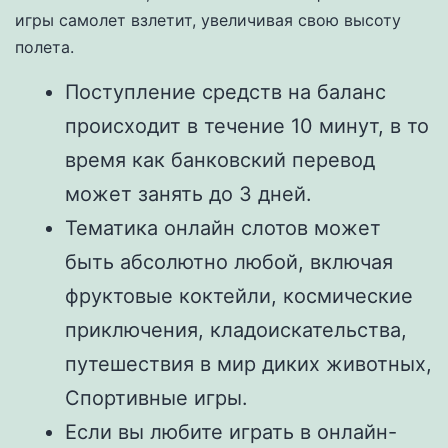
игры самолет взлетит, увеличивая свою высоту
полета.
Поступление средств на баланс
происходит в течение 10 минут, в то
время как банковский перевод
может занять до 3 дней.
Тематика онлайн слотов может
быть абсолютно любой, включая
фруктовые коктейли, космические
приключения, кладоискательства,
путешествия в мир диких животных,
Спортивные игры.
Если вы любите играть в онлайн-