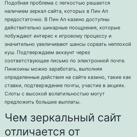
Подобная проблема с легкостью решается
наличием зеркал сайта, которых в Пин Ап
предостаточно. В Пин Ап казино доступны
действительно шикарные поощрения, которые
побуждают интерес к игровому процессу и
значительно увеличивают шансы сорвать неплохой
куш. Подтверждаем аккаунт через
соответствующее письмо по электронной почте.
Пинкоины можно заработать, выполняя
определенные действия на сайте казино, такие как
ставки, подтверждение почты, участие в акциях.
Слоты с высокой волатильностью могут
предложить большие выплаты.
Чем зеркальный сайт
отличается от