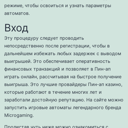
режиме, чтобы освоиться и узнать параметры
автоматов.
Вход
Эту процедуру следует проводить
непосредственно после регистрации, чтобы в
дальнейшем избежать любых задержек с выводом
выигрышей. Это обеспечивает оперативность
финансовых транзакций и позволяет в Пин-ап
играть онлайн, рассчитывая на быстрое получение
выигрыша. Это лучшие провайдеры Пин-ап казино,
которые работают в течение многих лет и
заработали достойную репутацию. На сайте можно
запустить игровые автоматы легендарного бренда
Microgaming.
Пролистав чуть ниже можно ознакомиться с