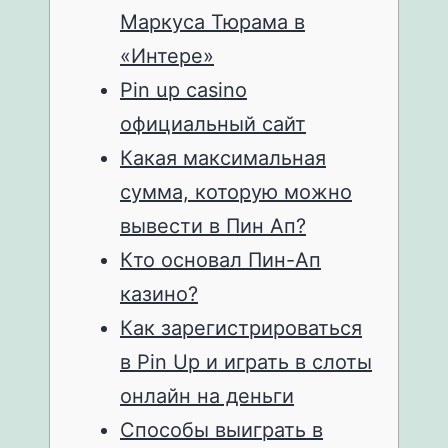
Маркуса Тюрама в
«Интере»
Pin up casino
официальный сайт
Какая максимальная
сумма, которую можно
вывести в Пин Ап?
Кто основал Пин-Ап
казино?
Как зарегистрироваться
в Pin Up и играть в слоты
онлайн на деньги
Способы выиграть в