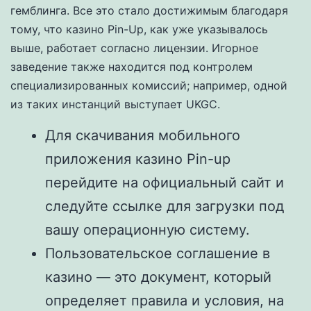
гемблинга. Все это стало достижимым благодаря
тому, что казино Pin-Up, как уже указывалось
выше, работает согласно лицензии. Игорное
заведение также находится под контролем
специализированных комиссий; например, одной
из таких инстанций выступает UKGC.
Для скачивания мобильного
приложения казино Pin-up
перейдите на официальный сайт и
следуйте ссылке для загрузки под
вашу операционную систему.
Пользовательское соглашение в
казино — это документ, который
определяет правила и условия, на