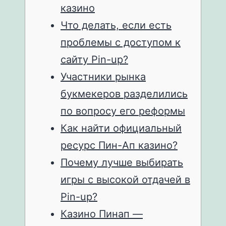
казино
Что делать, если есть
проблемы с доступом к
сайту Pin-up?
Участники рынка
букмекеров разделились
по вопросу его реформы
Как найти официальный
ресурс Пин-Ап казино?
Почему лучше выбирать
игры с высокой отдачей в
Pin-up?
Казино Пинап —