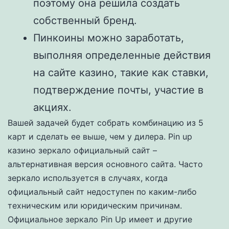
поэтому она решила создать
собственный бренд.
Пинкоины можно заработать,
выполняя определенные действия
на сайте казино, такие как ставки,
подтверждение почты, участие в
акциях.
Вашей задачей будет собрать комбинацию из 5
карт и сделать ее выше, чем у дилера. Pin up
казино зеркало официальный сайт –
альтернативная версия основного сайта. Часто
зеркало используется в случаях, когда
официальный сайт недоступен по каким-либо
техническим или юридическим причинам.
Официальное зеркало Pin Up имеет и другие