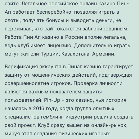
сайте. Легальное российское онлайн казино Пин-
Ап работает бесперебойно, позволяя играть в
слоты, получать бонусы и выводить деньги, не
переживая, что сайт окажется заблокированным.
Работа Пин Ап казино в России вполне легальна,
ведь клуб имеет лицензию. Дополнительно играть
могут жители Турции, Казахстана, Армении.
Верификация аккаунта в Пинап казино гарантирует
защиту от мошеннических действий, подтверждая
совершеннолетие игроков. Проверка личности
является важным показателем защиты
пользователей. Pin-Up – это казино, чья история
началась в 2016 году, когда группа опытных
специалистов гемблинг-индустрии решила создать
свой проект. Клуб сразу вышел на онлайн-рынок,
минуя этап создания физических игорных