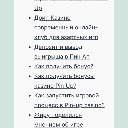
Up
Дрип Казино
современный онлайн-
клуб для азартных игр
Депозит и вывод
выигрыша в Пин Ап
Как получить бонус?
Как получить бонусы
казино Pin Up?
Как запустить игровой
процесс в Pin-up casino?
Жиру поделился
мнением об игре