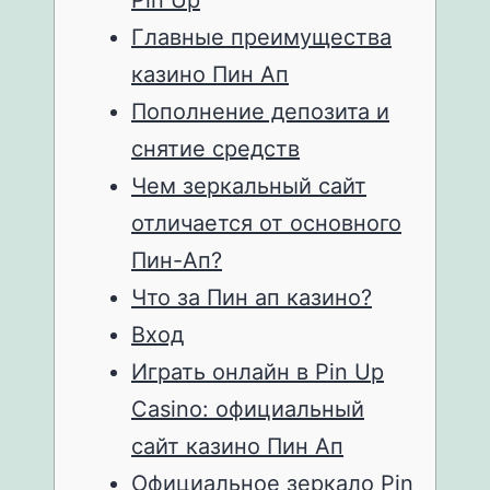
Pin Up
Главные преимущества
казино Пин Ап
Пополнение депозита и
снятие средств
Чем зеркальный сайт
отличается от основного
Пин-Ап?
Что за Пин ап казино?
Вход
Играть онлайн в Pin Up
Casino: официальный
сайт казино Пин Ап
Официальное зеркало Pin