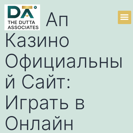
Пин Ап
Казино
Официальны
й Сайт:
Играть в
Онлайн