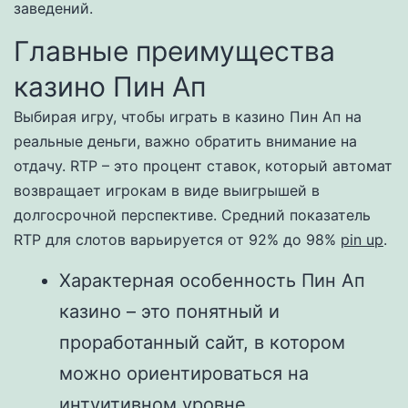
заведений.
Главные преимущества
казино Пин Ап
Выбирая игру, чтобы играть в казино Пин Ап на
реальные деньги, важно обратить внимание на
отдачу. RTP – это процент ставок, который автомат
возвращает игрокам в виде выигрышей в
долгосрочной перспективе. Средний показатель
RTP для слотов варьируется от 92% до 98%
pin up
.
Характерная особенность Пин Ап
казино – это понятный и
проработанный сайт, в котором
можно ориентироваться на
интуитивном уровне.