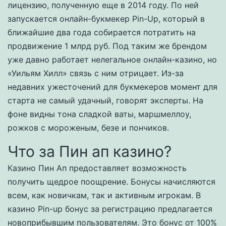
лицензию, полученную еще в 2014 году. По ней
запускается онлайн-букмекер Pin-Up, который в
ближайшие два года собирается потратить на
продвижение 1 млрд руб. Под таким же брендом
уже давно работает нелегальное онлайн-казино, но
«Уильям Хилл» связь с ним отрицает. Из-за
недавних ужесточений для букмекеров момент для
старта не самый удачный, говорят эксперты. На
фоне видны тона сладкой ваты, маршмеллоу,
рожков с мороженым, безе и пончиков.
Что за Пин ап казино?
Казино Пин Ап предоставляет возможность
получить щедрое поощрение. Бонусы начисляются
всем, как новичкам, так и активным игрокам. В
казино Pin-up бонус за регистрацию предлагается
новоприбывшим пользователям. Это бонус от 100%