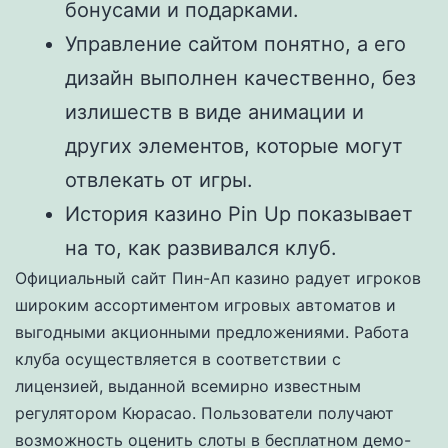
бонусами и подарками.
Управление сайтом понятно, а его
дизайн выполнен качественно, без
излишеств в виде анимации и
других элементов, которые могут
отвлекать от игры.
История казино Pin Up показывает
на то, как развивался клуб.
Официальный сайт Пин-Ап казино радует игроков
широким ассортиментом игровых автоматов и
выгодными акционными предложениями. Работа
клуба осуществляется в соответствии с
лицензией, выданной всемирно известным
регулятором Кюрасао. Пользователи получают
возможность оценить слоты в бесплатном демо-