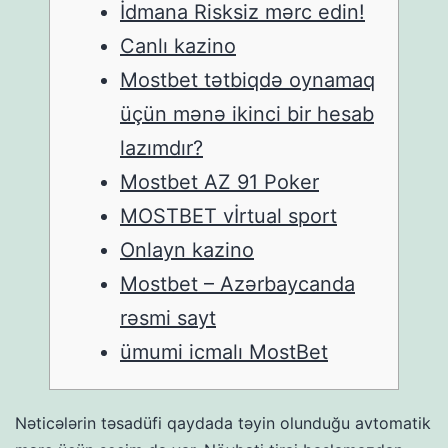
İdmana Risksiz mərc edin!
Canlı kazino
Mostbet tətbiqdə oynamaq
üçün mənə ikinci bir hesab
lazımdır?
Mostbet AZ 91 Poker
MOSTBET vİrtual sport
Onlayn kazino
Mostbet – Azərbaycanda
rəsmi sayt
ümumi icmalı MostBet
Nəticələrin təsadüfi qaydada təyin olunduğu avtomatik