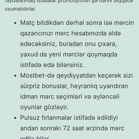
faydalanmaq istəsələr promosyonun şərtlərini diqqətlə
oxumalıdırlar.
Matç bitdikdən dərhal sonra isə mərcin
qazancınızı mərc hesabınızda əldə
edəcəksiniz, buradan onu çıxara,
yaxud da yeni mərclər qoymaqda
istifadə edə bilərsiniz.
Mostbet-də qeydiyyatdan keçərək sizi
sürpriz bonuslar, heyranlıq uyandıran
idman mərc seçimləri və əyləncəli
oyunlar gözləyir.
Pulsuz fırlanmalar istifadə edildiyi
andan sonrakı 72 saat ərzində mərc
edilə bilər.