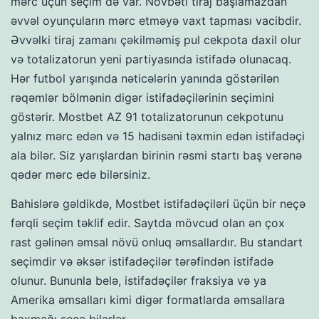
mərc üçün seçim də var. Növbəti tiraj başlamazdan
əvvəl oyunçuların mərc etməyə vaxt tapması vacibdir.
Əvvəlki tiraj zamanı çəkilməmiş pul cekpota daxil olur
və totalizatorun yeni partiyasında istifadə olunacaq.
Hər futbol yarışında nəticələrin yanında göstərilən
rəqəmlər bölmənin digər istifadəçilərinin seçimini
göstərir. Mostbet AZ 91 totalizatorunun cekpotunu
yalnız mərc edən və 15 hadisəni təxmin edən istifadəçi
ala bilər. Siz yarışlardan birinin rəsmi startı baş verənə
qədər mərc edə bilərsiniz.
Bahislərə gəldikdə, Mostbet istifadəçiləri üçün bir neçə
fərqli seçim təklif edir. Saytda mövcud olan ən çox
rast gəlinən əmsal növü onluq əmsallardır. Bu standart
seçimdir və əksər istifadəçilər tərəfindən istifadə
olunur. Bununla belə, istifadəçilər fraksiya və ya
Amerika əmsalları kimi digər formatlarda əmsallara