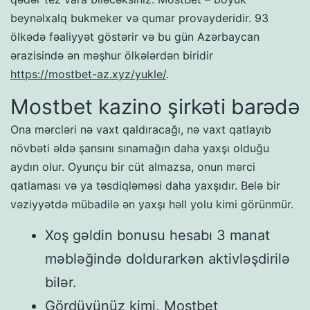
beynəlxalq bukmeker və qumar provayderidir. 93
ölkədə fəaliyyət göstərir və bu gün Azərbaycan
ərazisində ən məşhur ölkələrdən biridir
https://mostbet-az.xyz/yukle/
.
Mostbet kazino şirkəti barədə
Ona mərcləri nə vaxt qaldıracağı, nə vaxt qatlayıb
növbəti əldə şansını sınamağın daha yaxşı olduğu
aydın olur. Oyunçu bir cüt almazsa, onun mərci
qatlaması və ya təsdiqləməsi daha yaxşıdır. Belə bir
vəziyyətdə mübadilə ən yaxşı həll yolu kimi görünmür.
Xoş gəldin bonusu hesabı 3 manat
məbləğində doldurarkən aktivləşdirilə
bilər.
Gördüyünüz kimi, Mostbet