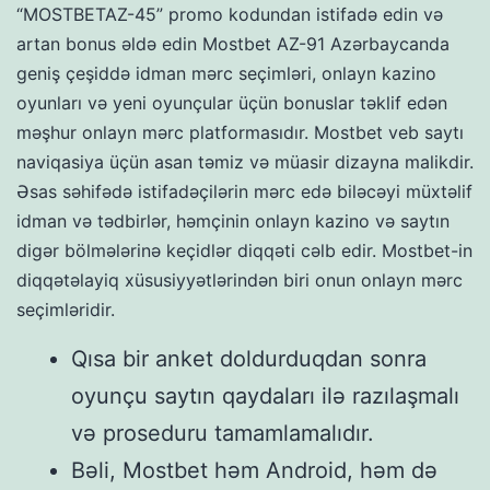
“MOSTBETAZ-45” promo kodundan istifadə edin və
artan bonus əldə edin Mostbet AZ-91 Azərbaycanda
geniş çeşiddə idman mərc seçimləri, onlayn kazino
oyunları və yeni oyunçular üçün bonuslar təklif edən
məşhur onlayn mərc platformasıdır. Mostbet veb saytı
naviqasiya üçün asan təmiz və müasir dizayna malikdir.
Əsas səhifədə istifadəçilərin mərc edə biləcəyi müxtəlif
idman və tədbirlər, həmçinin onlayn kazino və saytın
digər bölmələrinə keçidlər diqqəti cəlb edir. Mostbet-in
diqqətəlayiq xüsusiyyətlərindən biri onun onlayn mərc
seçimləridir.
Qısa bir anket doldurduqdan sonra
oyunçu saytın qaydaları ilə razılaşmalı
və proseduru tamamlamalıdır.
Bəli, Mostbet həm Android, həm də