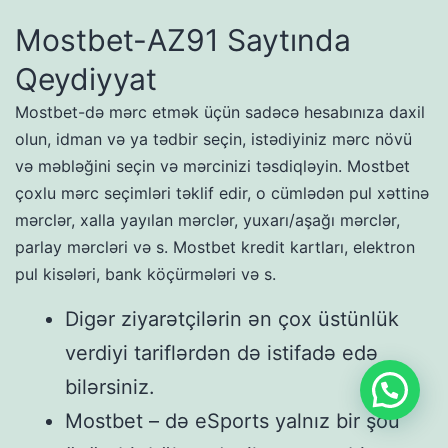
Mostbet-AZ91 Saytında
Qeydiyyat
Mostbet-də mərc etmək üçün sadəcə hesabınıza daxil
olun, idman və ya tədbir seçin, istədiyiniz mərc növü
və məbləğini seçin və mərcinizi təsdiqləyin. Mostbet
çoxlu mərc seçimləri təklif edir, o cümlədən pul xəttinə
mərclər, xalla yayılan mərclər, yuxarı/aşağı mərclər,
parlay mərcləri və s. Mostbet kredit kartları, elektron
pul kisələri, bank köçürmələri və s.
Digər ziyarətçilərin ən çox üstünlük
verdiyi tariflərdən də istifadə edə
bilərsiniz.
Mostbet – də eSports yalnız bir şou