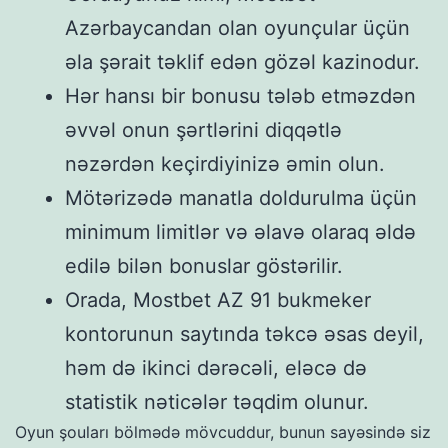
Azərbaycandan olan oyunçular üçün
əla şərait təklif edən gözəl kazinodur.
Hər hansı bir bonusu tələb etməzdən
əvvəl onun şərtlərini diqqətlə
nəzərdən keçirdiyinizə əmin olun.
Mötərizədə manatla doldurulma üçün
minimum limitlər və əlavə olaraq əldə
edilə bilən bonuslar göstərilir.
Orada, Mostbet AZ 91 bukmeker
kontorunun saytında təkcə əsas deyil,
həm də ikinci dərəcəli, eləcə də
statistik nəticələr təqdim olunur.
Oyun şouları bölmədə mövcuddur, bunun sayəsində siz