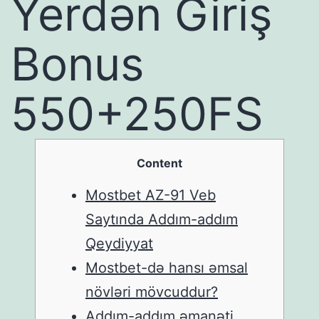
Yerdən Giriş
Bonus
550+250FS
Content
Mostbet AZ-91 Veb
Saytında Addım-addım
Qeydiyyat
Mostbet-də hansı əmsal
növləri mövcuddur?
Addım-addım əmanəti