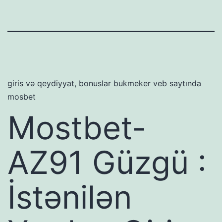
giris və qeydiyyat, bonuslar bukmeker veb saytında
mosbet
Mostbet-
AZ91 Güzgü :
İstənilən