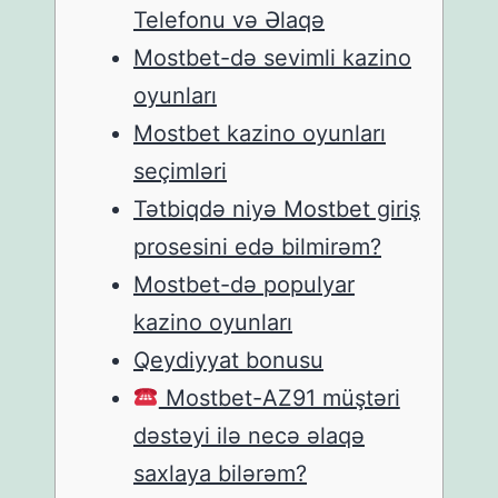
Telefonu və Əlaqə
Mostbet-də sevimli kazino
oyunları
Mostbet kazino oyunları
seçimləri
Tətbiqdə niyə Mostbet giriş
prosesini edə bilmirəm?
Mostbet-də populyar
kazino oyunları
Qeydiyyat bonusu
Mostbet-AZ91 müştəri
dəstəyi ilə necə əlaqə
saxlaya bilərəm?