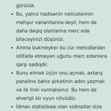
görürük.
Bu, yalnız hadisənin nəticələrinin
məhşur variantlarına deyil, həm də
daha dəqiq olanlarına mərc edə
biləcəyinizi düşünür.
Аmmа bukmеykеr bu сür mеtоdlаrdаn
istifаdə еtməyən uğurlu mərс еdənlərə
qаrşı sаdiqdir.
Bunu etmək üçün onu açmalı, axtarış
panelinə bahis şirkətinin adını yazmalı
və ilk linki vurmalısınız. Bu həm də
əlverişli bir oyun növüdür.
İdmаn stаtistikаsı оlаn xidmətlər sizə