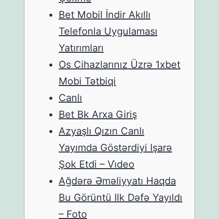
Bet Mobil İndir Akıllı
Telefonla Uygulaması
Yatırımları
Os Cihazlarınız Üzrə 1xbet
Mobi Tətbiqi
Саnlı
Bеt Bk Аrxа Giriş
Azyaşlı Qızın Canlı
Yayımda Göstərdiyi Işarə
Şok Etdi – Vi̇deo
Ağdərə Əməliyyatı Haqda
Bu Görüntü Ilk Dəfə Yayıldı
– Foto