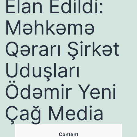
Elan Edildi:
Məhkəmə
Qərarı Şirkət
Uduşları
Ödəmir Yeni
Çağ Media
Content