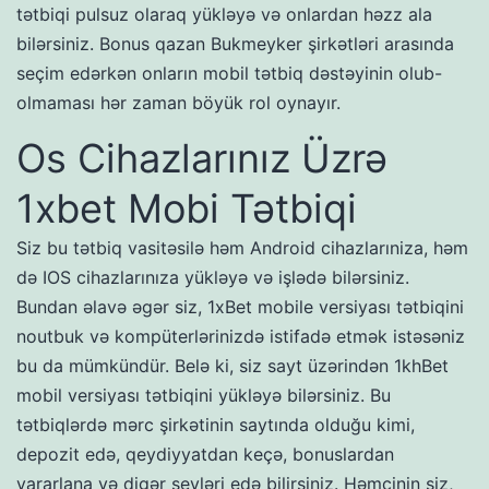
tətbiqi pulsuz olaraq yükləyə və onlardan həzz ala
bilərsiniz. Bonus qazan Bukmeyker şirkətləri arasında
seçim edərkən onların mobil tətbiq dəstəyinin olub-
olmaması hər zaman böyük rol oynayır.
Os Cihazlarınız Üzrə
1xbet Mobi Tətbiqi
Siz bu tətbiq vasitəsilə həm Android cihazlarıniza, həm
də IOS cihazlarınıza yükləyə və işlədə bilərsiniz.
Bundan əlavə əgər siz, 1xBet mobile versiyası tətbiqini
noutbuk və kompüterlərinizdə istifadə etmək istəsəniz
bu da mümkündür. Belə ki, siz sayt üzərindən 1khBet
mobil versiyası tətbiqini yükləyə bilərsiniz. Bu
tətbiqlərdə mərc şirkətinin saytında olduğu kimi,
depozit edə, qeydiyyatdan keçə, bonuslardan
yararlana və digər şeyləri edə bilirsiniz. Həmçinin siz,