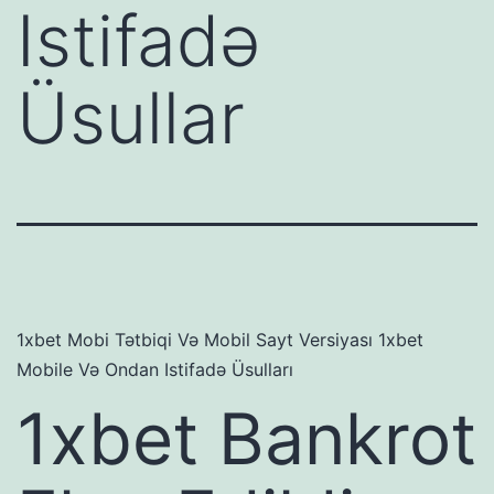
Istifadə
Üsullar
1xbet Mobi Tətbiqi Və Mobil Sayt Versiyası 1xbet
Mobile Və Ondan Istifadə Üsulları
1xbet Bankrot