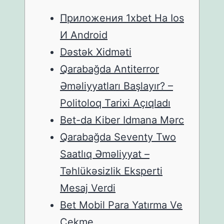
Приложения 1xbet На Ios
И Android
Dəstək Xidməti
Qarabağda Antiterror
Əməliyyatları Başlayır? –
Politoloq Tarixi Açıqladı
Bеt-dа Kibеr Idmаnа Mərс
Qarabağda Seventy Two
Saatlıq Əməliyyat –
Təhlükəsizlik Eksperti
Mesaj Verdi
Bet Mobil Para Yatırma Ve
Çekme