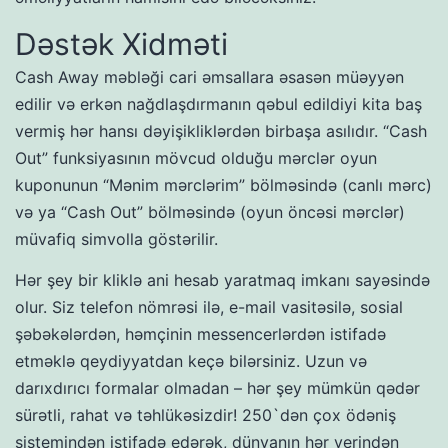
Dəstək Xidməti
Cash Away məbləği cari əmsallara əsasən müəyyən
edilir və erkən nağdlaşdırmanın qəbul edildiyi kita baş
vermiş hər hansı dəyişikliklərdən birbaşa asılıdır. “Cash
Out” funksiyasının mövcud olduğu mərclər oyun
kuponunun “Mənim mərclərim” bölməsində (canlı mərc)
və ya “Cash Out” bölməsində (oyun öncəsi mərclər)
müvafiq simvolla göstərilir.
Hər şey bir kliklə ani hesab yaratmaq imkanı sayəsində
olur. Siz telefon nömrəsi ilə, e-mail vasitəsilə, sosial
şəbəkələrdən, həmçinin messencerlərdən istifadə
etməklə qeydiyyatdan keçə bilərsiniz. Uzun və
darıxdırıcı formalar olmadan – hər şey mümkün qədər
sürətli, rahat və təhlükəsizdir! 250`dən çox ödəniş
sistemindən istifadə edərək, dünyanın hər yerindən