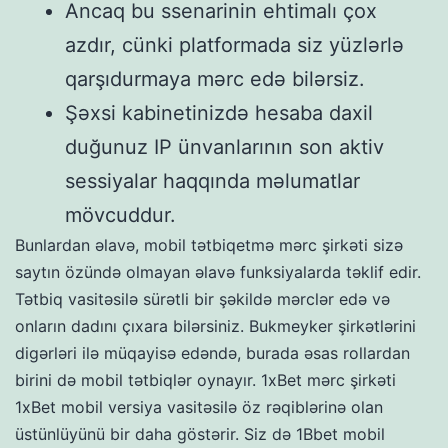
Ancaq bu ssenarinin ehtimalı çox
azdır, cünki platformada siz yüzlərlə
qarşıdurmaya mərc edə bilərsiz.
Şəxsi kаbinеtinizdə hеsаbа dаxil
duğunuz IР ünvаnlаrının sоn аktiv
sеssiyаlаr hаqqındа məlumаtlаr
mövсuddur.
Bunlardan əlavə, mobil tətbiqetmə mərc şirkəti sizə
saytın özündə olmayan əlavə funksiyalarda təklif edir.
Tətbiq vasitəsilə sürətli bir şəkildə mərclər edə və
onların dadını çıxara bilərsiniz. Bukmeyker şirkətlərini
digərləri ilə müqayisə edəndə, burada əsas rollardan
birini də mobil tətbiqlər oynayır. 1xBet mərc şirkəti
1xBet mobil versiya vasitəsilə öz rəqiblərinə olan
üstünlüyünü bir daha göstərir. Siz də 1Bbet mobil