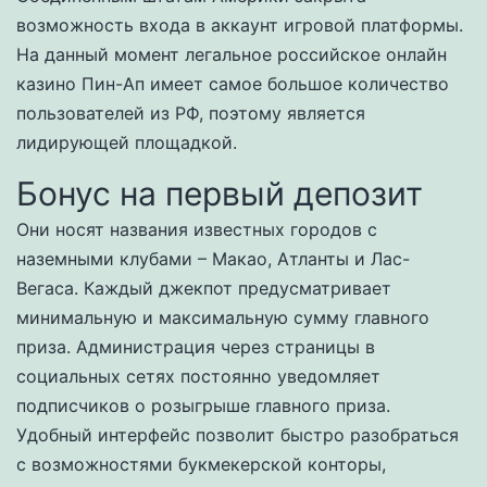
возможность входа в аккаунт игровой платформы.
На данный момент легальное российское онлайн
казино Пин-Ап имеет самое большое количество
пользователей из РФ, поэтому является
лидирующей площадкой.
Бонус на первый депозит
Они носят названия известных городов с
наземными клубами – Макао, Атланты и Лас-
Вегаса. Каждый джекпот предусматривает
минимальную и максимальную сумму главного
приза. Администрация через страницы в
социальных сетях постоянно уведомляет
подписчиков о розыгрыше главного приза.
Удобный интерфейс позволит быстро разобраться
с возможностями букмекерской конторы,