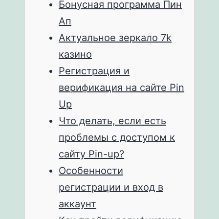
Бонусная программа Пин
Ап
Актуальное зеркало 7k
казино
Регистрация и
верификация на сайте Pin
Up
Что делать, если есть
проблемы с доступом к
сайту Pin-up?
Особенности
регистрации и вход в
аккаунт