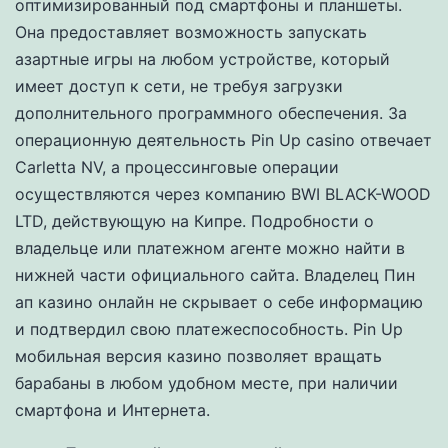
оптимизированный под смартфоны и планшеты.
Она предоставляет возможность запускать
азартные игры на любом устройстве, который
имеет доступ к сети, не требуя загрузки
дополнительного программного обеспечения. За
операционную деятельность Pin Up casino отвечает
Carletta NV, а процессинговые операции
осуществляются через компанию BWI BLACK-WOOD
LTD, действующую на Кипре. Подробности о
владельце или платежном агенте можно найти в
нижней части официального сайта. Владелец Пин
ап казино онлайн не скрывает о себе информацию
и подтвердил свою платежеспособность. Pin Up
мобильная версия казино позволяет вращать
барабаны в любом удобном месте, при наличии
смартфона и Интернета.