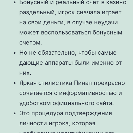
Бонусный и реальный счет в казино
раздельный, игрок сначала играет
на свои деньги, в случае неудачи
может воспользоваться бонусным
счетом.
Но не обязательно, чтобы самые
дающие аппараты были именно от
них.
Яркая стилистика Пинап прекрасно
сочетается с информативностью и
удобством официального сайта.
Это процедура подтверждения
личности игрока, которая