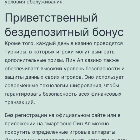
условия обслуживания.
Приветственный
бездепозитный бонус
Кроме того, каждый день в казино проводятся
турниры, в которых игроки могут выиграть
дополнительные призы. Пин Ап казино также
обеспечивает высокий уровень безопасности и
защиты данных своих игроков. Оно использует
современные технологии шифрования, чтобы
гарантировать безопасность всех финансовых
транзакций.
Без регистрации на официальном сайте или в
приложении на смартфоне Пин Ап можно
покрутить определенные игровые аппараты.