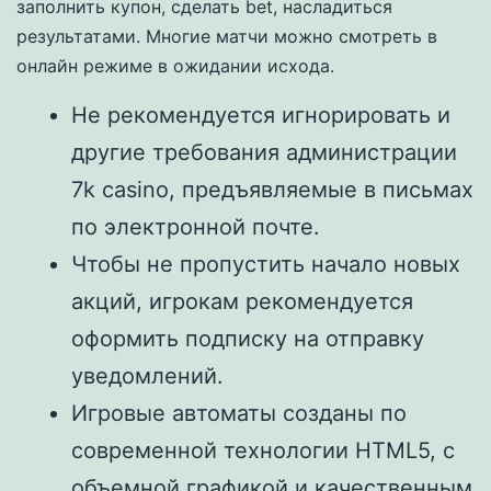
заполнить купон, сделать bet, насладиться
результатами. Многие матчи можно смотреть в
онлайн режиме в ожидании исхода.
Не рекомендуется игнорировать и
другие требования администрации
7k casino, предъявляемые в письмах
по электронной почте.
Чтобы не пропустить начало новых
акций, игрокам рекомендуется
оформить подписку на отправку
уведомлений.
Игровые автоматы созданы по
современной технологии HTML5, с
объемной графикой и качественным