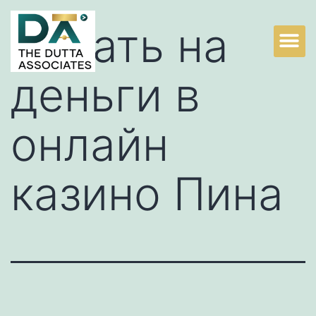
Играть на
деньги в
онлайн
казино Пина