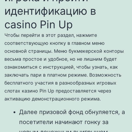
идентификацию в
casino Pin Up
Чтобы перейти в этот раздел, нажмите
соответствующую кнопку в главном меню
основной страницы. Меню букмекерской конторы
весьма простое и удобное, но не лишним будет
ознакомиться с инструкцией, чтобы узнать, как
заключать пари в платном режиме. Возможность
бесплатного участия в разнообразных игровых
слотах казино Pin Up предоставляется через
активацию демонстрационного режима.
Далее призовой фонд обнуляется, а
посетители начинают гонку за