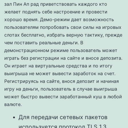
зал Пин Ап рад приветствовать каждого кто
желает поднять себе настроение и провести
хорошо время. Демо-режим дает возможность
пользователям попробовать свои силы на игровых
слотах бесплатно, избрать верную тактику, прежде
чем поставить реальные деньги. В
демонстрационном режиме пользователь может
играть без регистрации на сайте и вносе депозита.
Он играет на виртуальные средства и по итогу
выигрыша не может вывести заработок на счет.
Регистрируясь на сайте, внося депозит и начиная
игру на деньги, пользователь в случае выигрыша
может быстро вывести заработанный куш в любой
валюте.
Для передачи сетевых пакетов
используется протокол TLS 1.3.