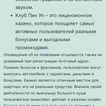
звуком.
Клуб Пин Уп – это лицензионное
казино, которое поощряет самых
активных пользователей разными
бонусами и выгодными
промокодами.
Оповещения об их появлении отсылаются также на
указанный при регистрации почтовый адрес.
Помимо бонусов и фриспинов, пользователи могут
выиграть автомобили с гаджетами, деньгами и
бонусами. Казино является отличным местом для
азартных игр на реальные средства. Вначале своей
деятельности по выигрышу большого куша
пользователи зачисляют депозит в режиме онлайн.
Однако перед этим они получают от депозита с