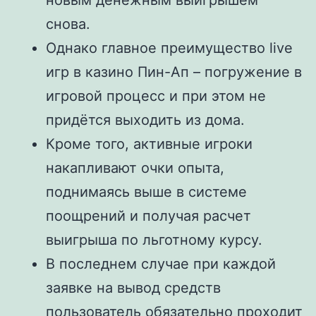
новым денежным выигрышем
снова.
Однако главное преимущество live
игр в казино Пин-Ап – погружение в
игровой процесс и при этом не
придётся выходить из дома.
Кроме того, активные игроки
накапливают очки опыта,
поднимаясь выше в системе
поощрений и получая расчет
выигрыша по льготному курсу.
В последнем случае при каждой
заявке на вывод средств
пользователь обязательно проходит