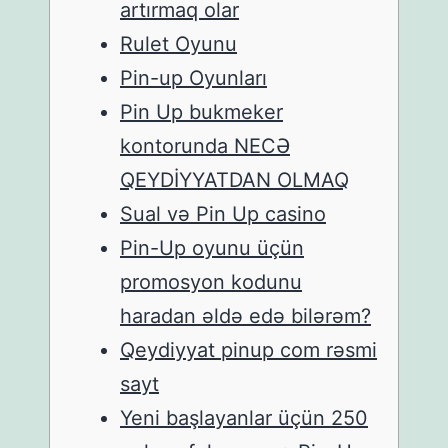
artırmaq olar
Rulet Oyunu
Pin-up Oyunları
Pin Up bukmeker
kontorunda NECƏ
QEYDİYYATDAN OLMAQ
Sual və Pin Up casino
Pin-Up oyunu üçün
promosyon kodunu
haradan əldə edə bilərəm?
Qeydiyyat pinup com rəsmi
sayt
Yeni başlayanlar üçün 250