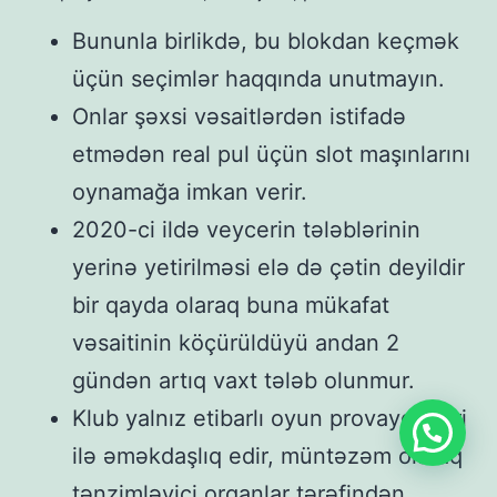
Bununla birlikdə, bu blokdan keçmək
üçün seçimlər haqqında unutmayın.
Onlar şəxsi vəsaitlərdən istifadə
etmədən real pul üçün slot maşınlarını
oynamağa imkan verir.
2020-ci ildə veycerin tələblərinin
yerinə yetirilməsi elə də çətin deyildir
bir qayda olaraq buna mükafat
vəsaitinin köçürüldüyü andan 2
gündən artıq vaxt tələb olunmur.
Klub yalnız etibarlı oyun provayderləri
ilə əməkdaşlıq edir, müntəzəm olaraq
tənzimləyici orqanlar tərəfindən