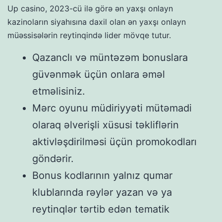
Up casino, 2023-cü ilə görə ən yaxşı onlayn
kazinoların siyahısına daxil olan ən yaxşı onlayn
müəssisələrin reytinqində lider mövqe tutur.
Qazanclı və müntəzəm bonuslara
güvənmək üçün onlara əməl
etməlisiniz.
Mərc oyunu müdiriyyəti mütəmadi
olaraq əlverişli xüsusi təkliflərin
aktivləşdirilməsi üçün promokodları
göndərir.
Bonus kodlarının yalnız qumar
klublarında rəylər yazan və ya
reytinqlər tərtib edən tematik