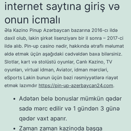
internet saytına giriş və
onun icmalı
Əla Kazino Pinup Azərbaycan bazarına 2016-cı ildə
daxil olub, lakin şirkət lisenziyanı bir il sonra – 2017-ci
ildə alıb. Pin-up casino nədir, hakkında ətraflı məlumat
əldə etmək üçün aşağıdaki cədvəldən baxa bilərsiniz.
Slotlar, kart və stolüstü oyunlar, Canlı Kazino, TV
oyunları, virtual idman, Aviator, idman mərcləri,
eSports Lakin bunun üçün bəzi rəsmiyyətlərə riayət
etmək lazımdır
https://pin-up-azerbaycan24.com
.
Adətən belə bonuslar mümkün qədər
sadə mərc edilir və 1 gündən 3 günə
qədər vaxt aparır.
Zaman zaman kazinoda başqa