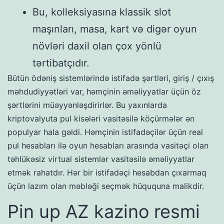
Bu, kolleksiyasına klassik slot
maşınları, masa, kart və digər oyun
növləri daxil olan çox yönlü
tərtibatçıdır.
Bütün ödəniş sistemlərində istifadə şərtləri, giriş / çıxış
məhdudiyyətləri var, həmçinin əməliyyatlar üçün öz
şərtlərini müəyyənləşdirirlər. Bu yaxınlarda
kriptovalyuta pul kisələri vasitəsilə köçürmələr ən
populyar hala gəldi. Həmçinin istifadəçilər üçün real
pul hesabları ilə oyun hesabları arasında vasitəçi olan
təhlükəsiz virtual sistemlər vasitəsilə əməliyyatlar
etmək rahatdır. Hər bir istifadəçi hesabdan çıxarmaq
üçün lazım olan məbləği seçmək hüququna malikdir.
Pin up AZ kazino resmi