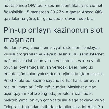
nöqtələrində QIWI pul kisəsinin identifikasiyası xidməti
ödənişlidir – 5 manatdan 30 AZN-ə qədər. Ancaq QIWI
qaydalarına görə, bir günə qədər davam edə bilər.
Pin-up onlayn kazinonun slot
maşınları
Bundan əlavə, ümumi əməliyyat sistemləri ilə işləyən
xüsusi proqramları yükləyə bilərsiniz. Bu, sabit İnternet
bağlantısı ilə istənilən yerdə və istənilən vaxt sevimli
oyunları oynamağa imkan verəcək. Dileri məğlub
etmək üçün onları yalnız demo rejimində işlətməlisiniz.
Praktiki olaraq, kazino saytındaki hər hansı bir oyun
real pul mərcləri üçün mövcuddur. Məsləhət almaq
üçün qaynar xəttə zəng edə, problemi izah edən
məktub yaza, onlayn çat vasitəsilə əlaqə saxlaya və ya
Telegram botundan istifadə edə bilərsiniz. Internet Pin