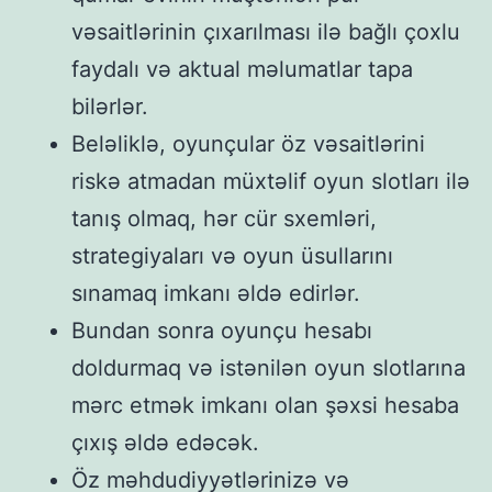
vəsaitlərinin çıxarılması ilə bağlı çoxlu
faydalı və aktual məlumatlar tapa
bilərlər.
Beləliklə, oyunçular öz vəsaitlərini
riskə atmadan müxtəlif oyun slotları ilə
tanış olmaq, hər cür sxemləri,
strategiyaları və oyun üsullarını
sınamaq imkanı əldə edirlər.
Bundan sonra oyunçu hesabı
doldurmaq və istənilən oyun slotlarına
mərc etmək imkanı olan şəxsi hesaba
çıxış əldə edəcək.
Öz məhdudiyyətlərinizə və