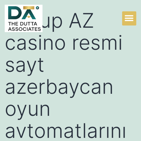
Pin up AZ
casino resmi
sayt
azerbaycan
oyun
avtomatlarını