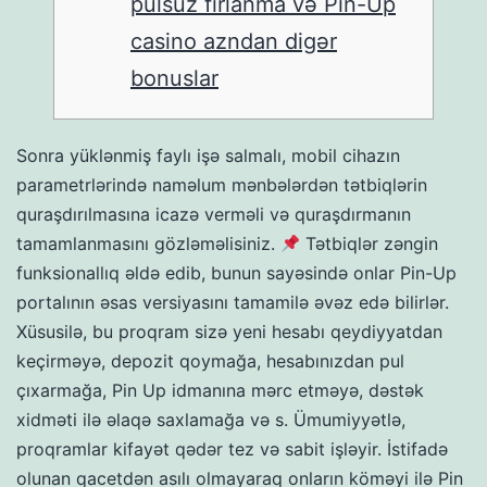
pulsuz fırlanma və Pin-Up
casino azndan digər
bonuslar
Sonra yüklənmiş faylı işə salmalı, mobil cihazın
parametrlərində naməlum mənbələrdən tətbiqlərin
quraşdırılmasına icazə verməli və quraşdırmanın
tamamlanmasını gözləməlisiniz.
Tətbiqlər zəngin
funksionallıq əldə edib, bunun sayəsində onlar Pin-Up
portalının əsas versiyasını tamamilə əvəz edə bilirlər.
Xüsusilə, bu proqram sizə yeni hesabı qeydiyyatdan
keçirməyə, depozit qoymağa, hesabınızdan pul
çıxarmağa, Pin Up idmanına mərc etməyə, dəstək
xidməti ilə əlaqə saxlamağa və s. Ümumiyyətlə,
proqramlar kifayət qədər tez və sabit işləyir. İstifadə
olunan qacetdən asılı olmayaraq onların köməyi ilə Pin