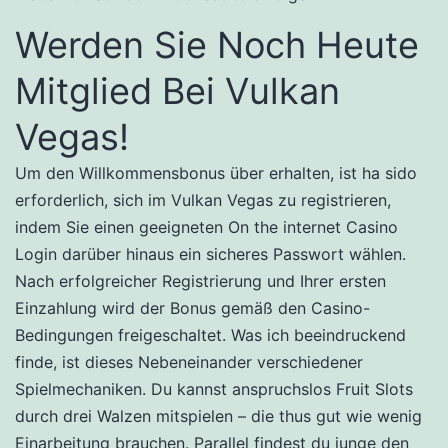
Werden Sie Noch Heute
Mitglied Bei Vulkan
Vegas!
Um den Willkommensbonus über erhalten, ist ha sido
erforderlich, sich im Vulkan Vegas zu registrieren,
indem Sie einen geeigneten On the internet Casino
Login darüber hinaus ein sicheres Passwort wählen.
Nach erfolgreicher Registrierung und Ihrer ersten
Einzahlung wird der Bonus gemäß den Casino-
Bedingungen freigeschaltet. Was ich beeindruckend
finde, ist dieses Nebeneinander verschiedener
Spielmechaniken. Du kannst anspruchslos Fruit Slots
durch drei Walzen mitspielen – die thus gut wie wenig
Einarbeitung brauchen. Parallel findest du junge den