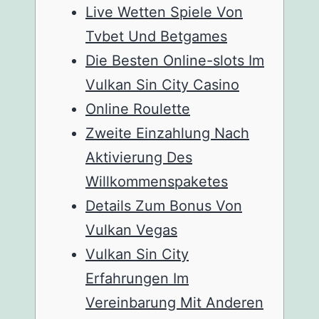
Live Wetten Spiele Von
Tvbet Und Betgames
Die Besten Online-slots Im
Vulkan Sin City Casino
Online Roulette
Zweite Einzahlung Nach
Aktivierung Des
Willkommenspaketes
Details Zum Bonus Von
Vulkan Vegas
Vulkan Sin City
Erfahrungen Im
Vereinbarung Mit Anderen