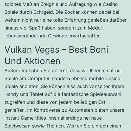
solches Maß an Ereignis und Aufregung wie Casino
Spiele durch Echtgeld. Die Zocker können dabei bei
weitem nicht nur eine tolle Erfahrung genießen darüber
hinaus viel Spaß haben, sondern zum Modul
lebensverändernde Gewinne erwirtschaften.
Vulkan Vegas – Best Boni
Und Aktionen
Außerdem haben Sie gelernt, dass wir Ihnen nicht nur
Spiele am Computer, sondern ebenso mobile Casino
Spiele anbieten. Sie können also auch vonseiten Ihrem
Handy und Tablet auf die fantastische Spieleauswahl
zugreifen und diese von jedem beliebigen Ort
genießen. Im Kontroverse zu Automaten bieten unsere
Instant Game titles Ihnen allerdings hel neue
Spielweisen sowie Themen. Werfen Sie einfach einen