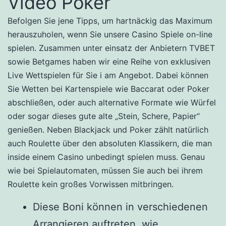
Video Poker
Befolgen Sie jene Tipps, um hartnäckig das Maximum
herauszuholen, wenn Sie unsere Casino Spiele on-line
spielen. Zusammen unter einsatz der Anbietern TVBET
sowie Betgames haben wir eine Reihe von exklusiven
Live Wettspielen für Sie i am Angebot. Dabei können
Sie Wetten bei Kartenspiele wie Baccarat oder Poker
abschließen, oder auch alternative Formate wie Würfel
oder sogar dieses gute alte „Stein, Schere, Papier“
genießen. Neben Blackjack und Poker zählt natürlich
auch Roulette über den absoluten Klassikern, die man
inside einem Casino unbedingt spielen muss. Genau
wie bei Spielautomaten, müssen Sie auch bei ihrem
Roulette kein großes Vorwissen mitbringen.
Diese Boni können in verschiedenen
Arrangieren auftreten, wie