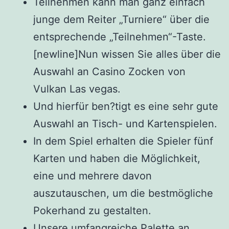
Teilnehmen kann man ganz einfach
junge dem Reiter „Turniere“ über die
entsprechende „Teilnehmen“-Taste.
[newline]Nun wissen Sie alles über die
Auswahl an Casino Zocken von
Vulkan Las vegas.
Und hierfür ben?tigt es eine sehr gute
Auswahl an Tisch- und Kartenspielen.
In dem Spiel erhalten die Spieler fünf
Karten und haben die Möglichkeit,
eine und mehrere davon
auszutauschen, um die bestmögliche
Pokerhand zu gestalten.
Unsere umfangreiche Palette an