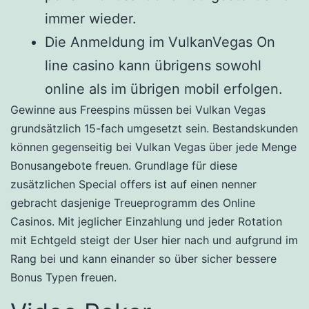
immer wieder.
Die Anmeldung im VulkanVegas On
line casino kann übrigens sowohl
online als im übrigen mobil erfolgen.
Gewinne aus Freespins müssen bei Vulkan Vegas
grundsätzlich 15-fach umgesetzt sein. Bestandskunden
können gegenseitig bei Vulkan Vegas über jede Menge
Bonusangebote freuen. Grundlage für diese
zusätzlichen Special offers ist auf einen nenner
gebracht dasjenige Treueprogramm des Online
Casinos. Mit jeglicher Einzahlung und jeder Rotation
mit Echtgeld steigt der User hier nach und aufgrund im
Rang bei und kann einander so über sicher bessere
Bonus Typen freuen.