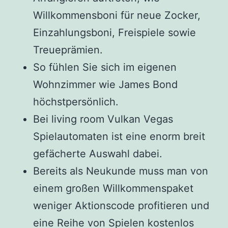
Willkommensboni für neue Zocker,
Einzahlungsboni, Freispiele sowie
Treueprämien.
So fühlen Sie sich im eigenen
Wohnzimmer wie James Bond
höchstpersönlich.
Bei living room Vulkan Vegas
Spielautomaten ist eine enorm breit
gefächerte Auswahl dabei.
Bereits als Neukunde muss man von
einem großen Willkommenspaket
weniger Aktionscode profitieren und
eine Reihe von Spielen kostenlos