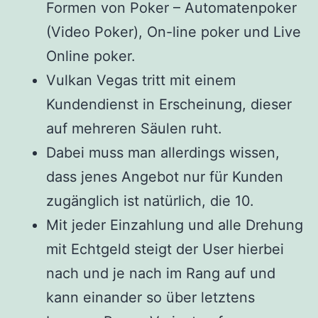
Formen von Poker – Automatenpoker
(Video Poker), On-line poker und Live
Online poker.
Vulkan Vegas tritt mit einem
Kundendienst in Erscheinung, dieser
auf mehreren Säulen ruht.
Dabei muss man allerdings wissen,
dass jenes Angebot nur für Kunden
zugänglich ist natürlich, die 10.
Mit jeder Einzahlung und alle Drehung
mit Echtgeld steigt der User hierbei
nach und je nach im Rang auf und
kann einander so über letztens