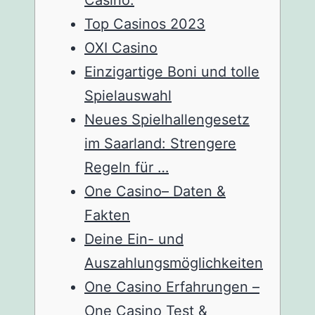
Casino:
Top Casinos 2023
OXI Casino
Einzigartige Boni und tolle
Spielauswahl
Neues Spielhallengesetz
im Saarland: Strengere
Regeln für …
One Casino– Daten &
Fakten
Deine Ein- und
Auszahlungsmöglichkeiten
One Casino Erfahrungen –
One Casino Test &