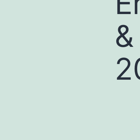
E
&
2