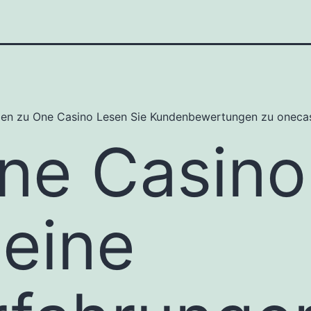
en zu One Casino Lesen Sie Kundenbewertungen zu oneca
ne Casino
eine