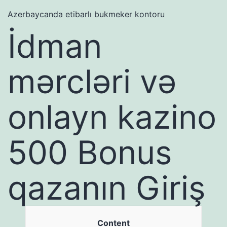
Azerbaycanda etibarlı bukmeker kontoru
İdman
mərcləri və
onlayn kazino
500 Bonus
qazanın Giriş
Content