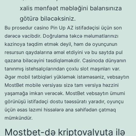
xalis mənfəət məbləğini balansınıza
götürə biləcəksiniz.
Bu prosedur casino Pin Up AZ istifadəçisi üçün son
dərəcə vacibdir. Doğrulama təkcə məlumatlarınızı
kazinoya təqdim etmək deyil, həm də oyunçunun
resursun qaydalarına əməl etdiyini və bu saytda pul
qazana biləcəyini təsdiqləməkdir. Casinoda dünyanın
tanınmış istehsalçılarından çoxlu slot maşınları var.
Əgər mobil tətbiqləri yükləmək istəməsəniz, vebsaytın
MostBet mobile versiyası sizə tam versiya həzzini
yaşamağa imkan verəcək. MostBet vebsaytın ümumi
görünüşü istifadəçi dostu təəssüratı yaradır, oyunçu
üçün əsas lazımi hissələrə ana səhifədən çatmaq
mümkündür.
Mostbet-də kriptovalyuta ilə