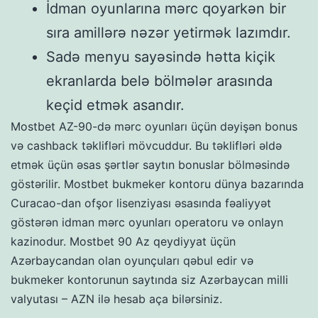
İdman oyunlarına mərc qoyarkən bir
sıra amillərə nəzər yetirmək lazımdır.
Sadə menyu sayəsində hətta kiçik
ekranlarda belə bölmələr arasında
keçid etmək asandır.
Mostbet AZ-90-də mərc oyunları üçün dəyişən bonus
və cashback təklifləri mövcuddur. Bu təklifləri əldə
etmək üçün əsas şərtlər saytın bonuslar bölməsində
göstərilir. Mostbet bukmeker kontoru dünya bazarında
Curacao-dan ofşor lisenziyası əsasında fəaliyyət
göstərən idman mərc oyunları operatoru və onlayn
kazinodur. Mostbet 90 Az qeydiyyat üçün
Azərbaycandan olan oyunçuları qəbul edir və
bukmeker kontorunun saytında siz Azərbaycan milli
valyutası – AZN ilə hesab aça bilərsiniz.