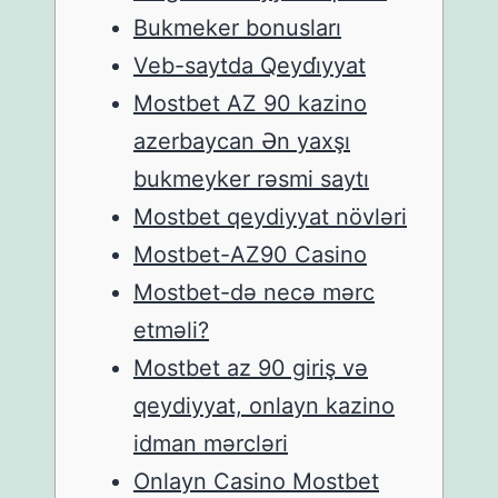
Bukmeker bonusları
Veb-saytda Qeydi̇yyat
Mostbet AZ 90 kazino
azerbaycan Ən yaxşı
bukmeyker rəsmi saytı
Mostbet qeydiyyat növləri
Mostbet-AZ90 Casino
Mostbet-də necə mərc
etməli?
Mostbet az 90 giriş və
qeydiyyat, onlayn kazino
idman mərcləri
Onlayn Casino Mostbet