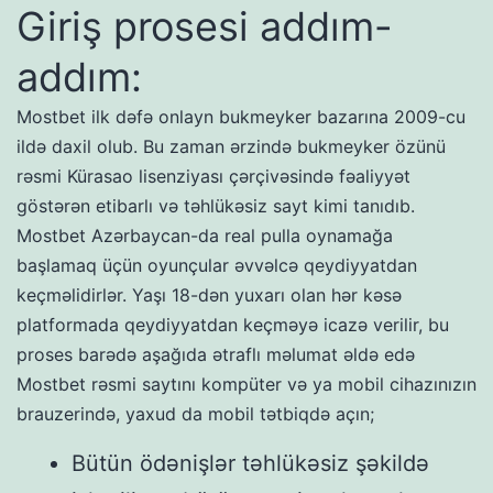
Giriş prosesi addım-
addım:
Mostbet ilk dəfə onlayn bukmeyker bazarına 2009-cu
ildə daxil olub. Bu zaman ərzində bukmeyker özünü
rəsmi Kürasao lisenziyası çərçivəsində fəaliyyət
göstərən etibarlı və təhlükəsiz sayt kimi tanıdıb.
Mostbet Azərbaycan-da real pulla oynamağa
başlamaq üçün oyunçular əvvəlcə qeydiyyatdan
keçməlidirlər. Yaşı 18-dən yuxarı olan hər kəsə
platformada qeydiyyatdan keçməyə icazə verilir, bu
proses barədə aşağıda ətraflı məlumat əldə edə
Mostbet rəsmi saytını kompüter və ya mobil cihazınızın
brauzerində, yaxud da mobil tətbiqdə açın;
Bütün ödənişlər təhlükəsiz şəkildə