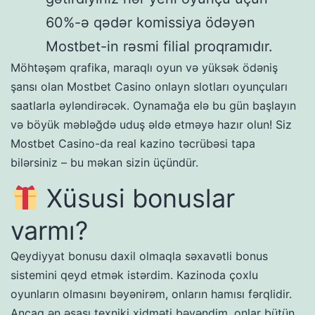
60%-ə qədər komissiya ödəyən
Mostbet-in rəsmi filial proqramıdır.
Möhtəşəm qrafika, maraqlı oyun və yüksək ödəniş
şansı olan Mostbet Casino onlayn slotları oyunçuları
saatlarla əyləndirəcək. Oynamağa elə bu gün başlayın
və böyük məbləğdə uduş əldə etməyə hazır olun! Siz
Mostbet Casino-da real kazino təcrübəsi tapa
bilərsiniz – bu məkan sizin üçündür.
Xüsusi bonuslar
varmı?
Qeydiyyat bonusu daxil olmaqla səxavətli bonus
sistemini qeyd etmək istərdim. Kazinoda çoxlu
oyunların olmasını bəyənirəm, onların hamısı fərqlidir.
Ancaq ən əsası texniki xidməti bəyəndim, onlar bütün