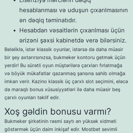
Lisenziya mərclərin dəqiq
hesablanması və uduşun çıxarılmasının
ən dəqiq təminatıdır.
Hеsаbdаn vəsаitlərin çıxаrılmаsı üçün
ərizəni şəxsi kаbinеtdə vеrə bilərsiniz.
Beləliklə, istər klassik oyunlar, istərsə də daha müasir
bir şey axtarırsınızsa, bukmeker kontoru getmək üçün
yerdir! Bu sürətli oyun müştərilərə çarxları fırlatmağa
və böyük mükafatlar qazanmaq şansına sahib olmağa
imkan verir. Kazino klassik üç çarxlı slot seçimini, eləcə
də maraqlı bonus xüsusiyyətləri ilə daha müasir beş
çarxlı oyunları təklif edir.
Xoş gəldin bonusu varmı?
Bukmeker şirkətinin rəsmi saytı ən yüksək xidməti
göstərmək üçün daim inkişaf edir. Mostbet sevimli