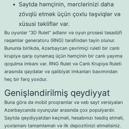
Saytda həmçinin, mərclərinizi daha
zövqlü etmək üçün çoxlu təşviqlər və
xüsusi təkliflər var.
Bu oyunlar “3D Rulet” adlanır və oyun prosesi təsadüfi
rəqəmlər generatoru (RNG) tərəfindən təyin olunur.
Bununla birlikdə, Azərbaycan çevrimiçi ruleti bir canlı
krupiyə qarşı oynamaq üçün həmçinin bir canlı yayıma
qoşulma imkanı var. RNG Rulet və Canlı Krupiyə Ruleti
arasında qaydalar və qalibiyət imkanları baxımından
heç bir fərq yoxdur.
Genişləndirilmiş qeydiyyat
Buna görə də mobil proqramlar və veb sayt versiyaları
Azərbaycanda oyunçular arasında çox populyardır.
Saytda qeydiyyatdan keçməli, hesabınızı təsdiq etməli,
yoxlamanı tamamlamalı və ilk depozitinizi etməlisiniz.