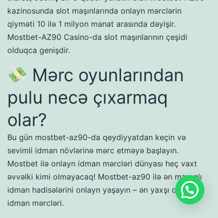
kazinosunda slot maşınlarında onlayn mərclərin
qiyməti 10 ilə 1 milyon manat arasında dəyişir.
Mostbet-AZ90 Casino-da slot maşınlarının çeşidi
olduqca genişdir.
Mərc oyunlarından
pulu necə çıxarmaq
olar?
Bu gün mostbet-az90-da qeydiyyatdan keçin və
sevimli idman növlərinə mərc etməyə başlayın.
Mostbet ilə onlayn idman mərcləri dünyası heç vaxt
əvvəlki kimi olmayacaq! Mostbet-az90 ilə ən maraqlı
idman hadisələrini onlayn yaşayın – ən yaxşı onlayn
idman mərcləri.