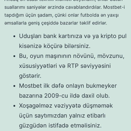
suallarımı saniyələr ərzində cavablandırdılar. Mostbet-i
tapdığım üçün şadam, çünki onlar futbolda ən yaxşı
əmsallarla geniş çeşiddə bazarlar təklif edirlər.
Uduşları bank kartınıza və ya kripto pul
kisənizə köçürə bilərsiniz.
Bu, oyun maşınının növünü, mövzunu,
xüsusiyyətləri və RTP səviyyəsini
göstərir.
Mostbet ilk dəfə onlayn bukmeyker
bazarına 2009-cu ildə daxil olub.
Xoşagəlməz vəziyyətə düşməmək
üçün saytımızdan yalnız etibarlı
güzgüdən istifadə etməlisiniz.