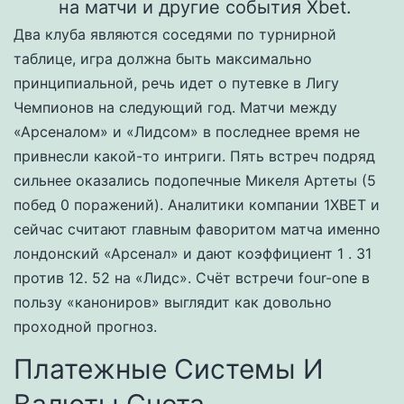
на матчи и другие события Xbet.
Два клуба являются соседями по турнирной
таблице, игра должна быть максимально
принципиальной, речь идет о путевке в Лигу
Чемпионов на следующий год. Матчи между
«Арсеналом» и «Лидсом» в последнее время не
привнесли какой-то интриги. Пять встреч подряд
сильнее оказались подопечные Микеля Артеты (5
побед 0 поражений). Аналитики компании 1XBET и
сейчас считают главным фаворитом матча именно
лондонский «Арсенал» и дают коэффициент 1 . 31
против 12. 52 на «Лидс». Счёт встречи four-one в
пользу «канониров» выглядит как довольно
проходной прогноз.
Платежные Системы И