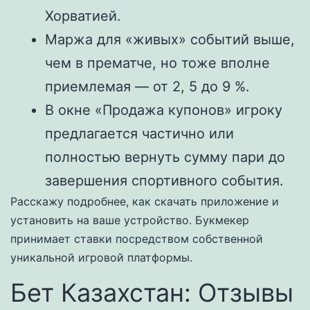
Хорватией.
Маржа для «живых» событий выше,
чем в прематче, но тоже вполне
приемлемая — от 2, 5 до 9 %.
В окне «Продажа купонов» игроку
предлагается частично или
полностью вернуть сумму пари до
завершения спортивного события.
Расскажу подробнее, как скачать приложение и
установить на ваше устройство. Букмекер
принимает ставки посредством собственной
уникальной игровой платформы.
Бет Казахстан: Отзывы