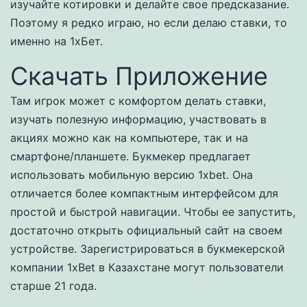
изучайте котировки и делайте свое предсказание.
Поэтому я редко играю, но если делаю ставки, то
именно на 1хБет.
Скачать Приложение
Там игрок может с комфортом делать ставки,
изучать полезную информацию, участвовать в
акциях можно как на компьютере, так и на
смартфоне/планшете. Букмекер предлагает
использовать мобильную версию 1xbet. Она
отличается более компактным интерфейсом для
простой и быстрой навигации. Чтобы ее запустить,
достаточно открыть официальный сайт на своем
устройстве. Зарегистрироваться в букмекерской
компании 1xBet в Казахстане могут пользователи
старше 21 года.