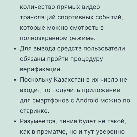
количество прямых видео
трансляций спортивных событий,
которые можно смотреть в
полноэкранном режиме.
Для вывода средств пользователи
обязаны пройти процедуру
верификации.
Поскольку Казахстан в их число не
входит, то получить приложение
для смартфонов с Android можно по
старинке.
Разумеется, линия будет не такой,
как в прематче, но и тут уверенно