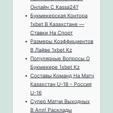
Онлайн С Kassa24?
Букмекерская Контора
1xbet В Казахстане —
Ставки На Спорт
Размеры Коэффициентов
В Лайве 1xbet Kz
Популярные Вопросы О
Букмекере 1xbet Kz
Составы Команд На Матч
Казахстан U-18 – Россия
U-16
Супер Матчи Выходных
В Апл! Расклады