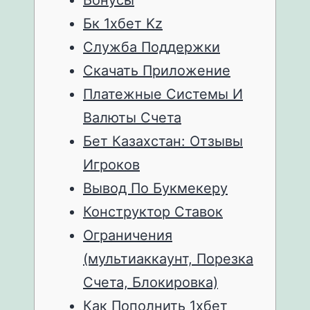
Бонусы
Бк 1хбет Kz
Служба Поддержки
Скачать Приложение
Платежные Системы И
Валюты Счета
Бет Казахстан: Отзывы
Игроков
Вывод По Букмекеру
Конструктор Ставок
Ограничения
(мультиаккаунт, Порезка
Счета, Блокировка)
Как Пополнить 1хбет