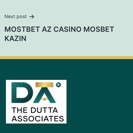
Next post
MOSTBET AZ CASINO MOSBET
KAZIN