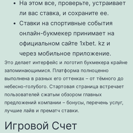
На этом все, проверьте, устраивает
ли вас ставка, и сохраните ее.
Ставки на спортивные события
онлайн-букмекер принимает на
официальном сайте 1xbet. kz и
через мобильное приложение.
Это делает интерфейс и логотип букмекера крайне
запоминающимися. Платформа полноценно
выполнена в разных его оттенках – от тёмного до
небесно-голубого. Стартовая страница встречает
пользователей сжатым обзором главных
предложений компании – бонусы, перечень услуг,
лучшие лайв и прематч ставки.
Игровой Счет