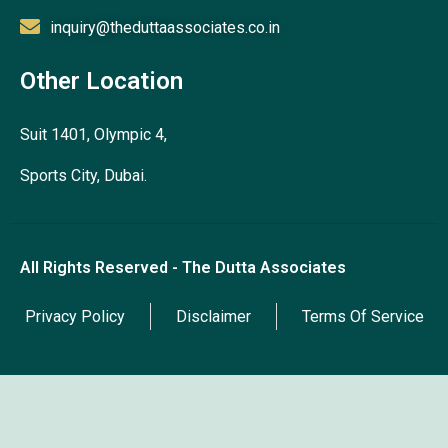
inquiry@theduttaassociates.co.in
Other Location
Suit 1401, Olympic 4,
Sports City, Dubai.
All Rights Reserved - The Dutta Associates
Privacy Policy
Disclaimer
Terms Of Service