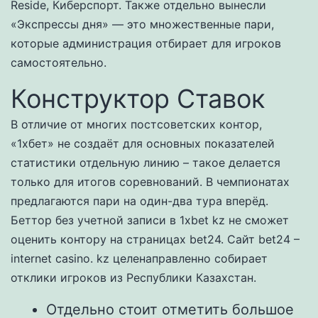
Reside, Киберспорт. Также отдельно вынесли
«Экспрессы дня» — это множественные пари,
которые администрация отбирает для игроков
самостоятельно.
Конструктор Ставок
В отличие от многих постсоветских контор,
«1хбет» не создаёт для основных показателей
статистики отдельную линию – такое делается
только для итогов соревнований. В чемпионатах
предлагаются пари на один-два тура вперёд.
Беттор без учетной записи в 1xbet kz не сможет
оценить контору на страницах bet24. Сайт bet24 –
internet casino. kz целенаправленно собирает
отклики игроков из Республики Казахстан.
Отдельно стоит отметить большое