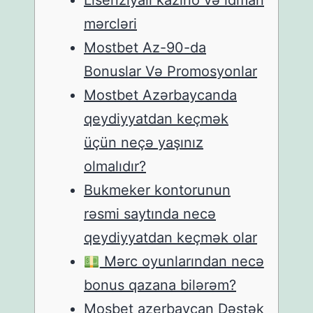
Lisenziyalı kazino və idman
mərcləri
Mostbet Az-90-da
Bonuslar Və Promosyonlar
Mostbet Azərbaycanda
qeydiyyatdan keçmək
üçün neçə yaşınız
olmalıdır?
Bukmeker kontorunun
rəsmi saytında necə
qeydiyyatdan keçmək olar
Mərc oyunlarından necə
bonus qazana bilərəm?
Mosbet azerbaycan Dəstək