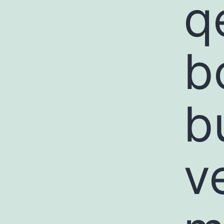
q
b
b
v