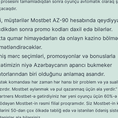
 prosesini tamamladıqdan sonra oyunçu avtomatik olaraq ş
çacaqdır.
i, müştərilər Mostbet AZ-90 hesabında qeydiyy
dikdən sonra promo kodları daxil edə bilərlər.
ta qumar himayədarları da onlayn kazino bölmə
mətləndirəcəklər.
iş mərc seçimləri, promosyonlar və bonuslarla
kətimizin niyə Azərbaycanın aparıcı bukmeker
torlarından biri olduğunu anlamaq asandır.
stək komandası hər zaman hər hansı bir problem və ya sua
ırdır. Mostbet əylənmək və pul qazanmaq üçün əla yerdir.” 
rtners Mostbet-ə gətirdiyiniz hər yeni oyunçu üçün 60%-ə
ödəyən Mostbet-in rəsmi filial proqramıdır. Siz Mostbet-in 
flərini 50-dən çox ölkədə təbliğ edə və istənilən ödəniş sis
nişlər ala bilərsiniz.