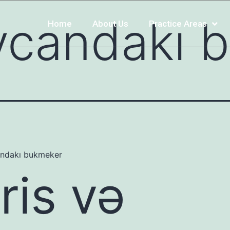
ycandakı 
Home
About Us
Practice Areas
ndakı bukmeker
iris və