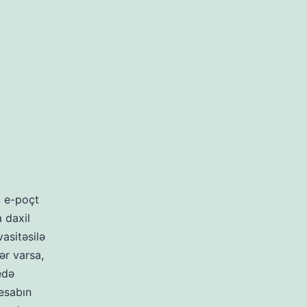
, e-poçt
 daxil
asitəsilə
ər varsa,
edə
Hesabın