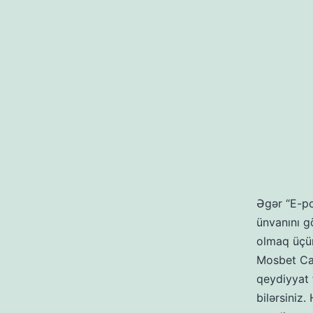
Əgər “E-poç
ünvanını g
olmaq üçün
Mosbet Cas
qeydiyyat 
bilərsiniz.