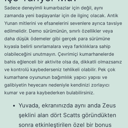
Sadece deneyimli kumarbazlar için değil, aynı
zamanda yeni başlayanlar için de ilginç olacak. Antik
Yunan mitlerini ve efsanelerini sevenlere ayrıca tavsiye
edilmelidir. Demo sürümünün, sınırlı özellikler veya
daha düşük ödemeler gibi gerçek para sürümüne
kıyasla belirli sınırlamalara veya farklılıklara sahip
olabileceğini unutmayın. Çevrimiçi kumarhanelerde
bahis eğlenceli bir aktivite olsa da, dikkatli olmazsanız
ve kontrolü kaybederseniz tehlikeli olabilir. Pek çok
kumarhane oyununun bağımlılık yapıcı yapısı ve
galibiyetin heyecanı nedeniyle kendinizi zorlayıcı
kumar ve para kaybederken bulabilirsiniz.
Yuvada, ekranınızda aynı anda Zeus
şeklini alan dört Scatts göründükten
sonra etkinleştirilen özel bir bonus