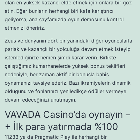
olan en yüksek kazancı elde etmek için onlara bir göz
atın. Eğer bunların herhangi biri kafa karıştırıcı
geliyorsa, ana sayfamızda oyun demosunu kontrol
etmenizi öneririz.
Zeus ve dünyanın dört bir yanındaki diğer oyuncularla
parlak ve kazançlı bir yolculuğa devam etmek isteyip
istemediğinize hemen şimdi karar verin. Birlikte
çalıştığımız kumarhanelerde yüksek bonus teklifleri
nedeniyle, her zaman aktif bir bonusla bahis
oynamanızı tavsiye ederiz. Bazı ikramiyelerin dinamik
olduğunu ve fonlarınızı yeniledikçe ödüller vermeye
devam edeceğinizi unutmayın.
VAVADA Casino’da oynayın –
+ İlk para yatırmada %100
11233 ya da Pragmatic Play ile herhangi bir