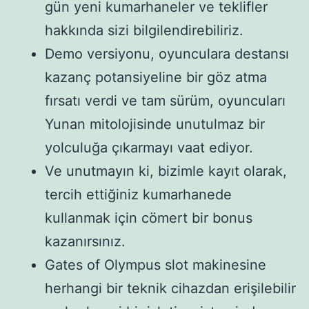
gün yeni kumarhaneler ve teklifler
hakkında sizi bilgilendirebiliriz.
Demo versiyonu, oyunculara destansı
kazanç potansiyeline bir göz atma
fırsatı verdi ve tam sürüm, oyuncuları
Yunan mitolojisinde unutulmaz bir
yolculuğa çıkarmayı vaat ediyor.
Ve unutmayın ki, bizimle kayıt olarak,
tercih ettiğiniz kumarhanede
kullanmak için cömert bir bonus
kazanırsınız.
Gates of Olympus slot makinesine
herhangi bir teknik cihazdan erişilebilir