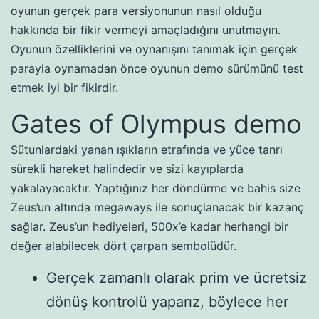
oyunun gerçek para versiyonunun nasıl olduğu
hakkında bir fikir vermeyi amaçladığını unutmayın.
Oyunun özelliklerini ve oynanışını tanımak için gerçek
parayla oynamadan önce oyunun demo sürümünü test
etmek iyi bir fikirdir.
Gates of Olympus demo
Sütunlardaki yanan ışıkların etrafında ve yüce tanrı
sürekli hareket halindedir ve sizi kayıplarda
yakalayacaktır. Yaptığınız her döndürme ve bahis size
Zeus’un altında megaways ile sonuçlanacak bir kazanç
sağlar. Zeus’un hediyeleri, 500x’e kadar herhangi bir
değer alabilecek dört çarpan sembolüdür.
Gerçek zamanlı olarak prim ve ücretsiz
dönüş kontrolü yaparız, böylece her