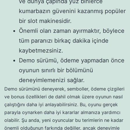
ve dünya çapında yüz binlerce
kumarbazın güvenini kazanmış popüler
bir slot makinesidir.
Önemli olan zaman ayırmaktır, böylece
tüm paranızı birkaç dakika içinde
kaybetmezsiniz.
Demo sürümü, ödeme yapmadan önce
oyunun sınırlı bir bölümünü
deneyimlemenizi sağlar.
Demo sürümünü deneyerek, semboller, ödeme çizgileri
ve bonus özellikleri de dahil olmak üzere oyunun nasıl
çalıştığını daha iyi anlayabilirsiniz. Bu, oyunu gerçek
parayla oynarken daha iyi kararlar almanıza yardımcı
olabilir. Şu anda, yeni oyuncular bu terimlerin ne kadar
önemli olduğunun farkında değiller, ancak deneyimle