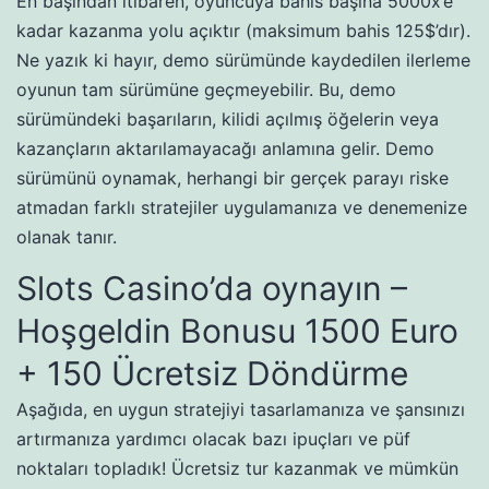
En başından itibaren, oyuncuya bahis başına 5000x’e
kadar kazanma yolu açıktır (maksimum bahis 125$’dır).
Ne yazık ki hayır, demo sürümünde kaydedilen ilerleme
oyunun tam sürümüne geçmeyebilir. Bu, demo
sürümündeki başarıların, kilidi açılmış öğelerin veya
kazançların aktarılamayacağı anlamına gelir. Demo
sürümünü oynamak, herhangi bir gerçek parayı riske
atmadan farklı stratejiler uygulamanıza ve denemenize
olanak tanır.
Slots Casino’da oynayın –
Hoşgeldin Bonusu 1500 Euro
+ 150 Ücretsiz Döndürme
Aşağıda, en uygun stratejiyi tasarlamanıza ve şansınızı
artırmanıza yardımcı olacak bazı ipuçları ve püf
noktaları topladık! Ücretsiz tur kazanmak ve mümkün