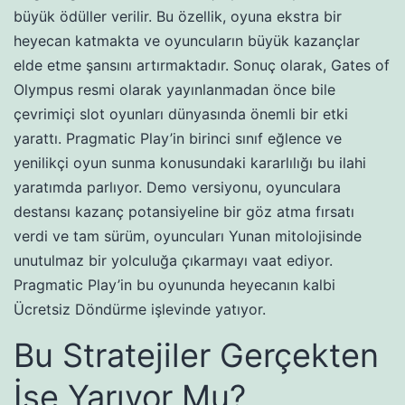
büyük ödüller verilir. Bu özellik, oyuna ekstra bir
heyecan katmakta ve oyuncuların büyük kazançlar
elde etme şansını artırmaktadır. Sonuç olarak, Gates of
Olympus resmi olarak yayınlanmadan önce bile
çevrimiçi slot oyunları dünyasında önemli bir etki
yarattı. Pragmatic Play’in birinci sınıf eğlence ve
yenilikçi oyun sunma konusundaki kararlılığı bu ilahi
yaratımda parlıyor. Demo versiyonu, oyunculara
destansı kazanç potansiyeline bir göz atma fırsatı
verdi ve tam sürüm, oyuncuları Yunan mitolojisinde
unutulmaz bir yolculuğa çıkarmayı vaat ediyor.
Pragmatic Play’in bu oyununda heyecanın kalbi
Ücretsiz Döndürme işlevinde yatıyor.
Bu Stratejiler Gerçekten
İşe Yarıyor Mu?