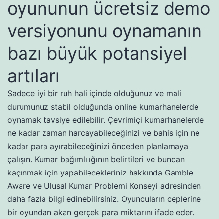
oyununun ücretsiz demo
versiyonunu oynamanın
bazı büyük potansiyel
artıları
Sadece iyi bir ruh hali içinde olduğunuz ve mali
durumunuz stabil olduğunda online kumarhanelerde
oynamak tavsiye edilebilir. Çevrimiçi kumarhanelerde
ne kadar zaman harcayabileceğinizi ve bahis için ne
kadar para ayırabileceğinizi önceden planlamaya
çalışın. Kumar bağımlılığının belirtileri ve bundan
kaçınmak için yapabilecekleriniz hakkında Gamble
Aware ve Ulusal Kumar Problemi Konseyi adresinden
daha fazla bilgi edinebilirsiniz. Oyuncuların ceplerine
bir oyundan akan gerçek para miktarını ifade eder.