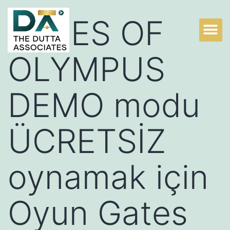
GATES OF
OLYMPUS
DEMO modu
ÜCRETSİZ
oynamak için
️Oyun Gates