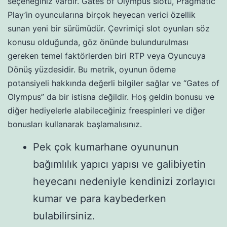
seçeneğiniz vardır. Gates of Olympus slotu, Pragmatic
Play’in oyuncularına birçok heyecan verici özellik
sunan yeni bir sürümüdür. Çevrimiçi slot oyunları söz
konusu olduğunda, göz önünde bulundurulması
gereken temel faktörlerden biri RTP veya Oyuncuya
Dönüş yüzdesidir. Bu metrik, oyunun ödeme
potansiyeli hakkında değerli bilgiler sağlar ve “Gates of
Olympus” da bir istisna değildir. Hoş geldin bonusu ve
diğer hediyelerle alabileceğiniz freespinleri ve diğer
bonusları kullanarak başlamalısınız.
Pek çok kumarhane oyununun
bağımlılık yapıcı yapısı ve galibiyetin
heyecanı nedeniyle kendinizi zorlayıcı
kumar ve para kaybederken
bulabilirsiniz.