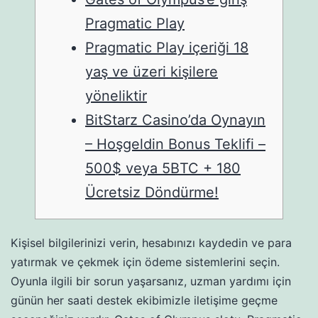
Pragmatic Play
Pragmatic Play içeriği 18
yaş ve üzeri kişilere
yöneliktir
BitStarz Casino’da Oynayın
– Hoşgeldin Bonus Teklifi –
500$ veya 5BTC + 180
Ücretsiz Döndürme!
Kişisel bilgilerinizi verin, hesabınızı kaydedin ve para
yatırmak ve çekmek için ödeme sistemlerini seçin.
Oyunla ilgili bir sorun yaşarsanız, uzman yardımı için
günün her saati destek ekibimizle iletişime geçme