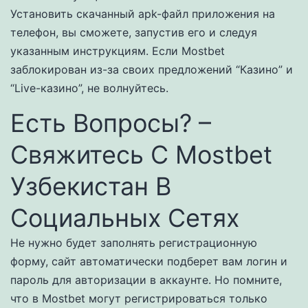
Установить скачанный apk-файл приложения на
телефон, вы сможете, запустив его и следуя
указанным инструкциям. Если Mostbet
заблокирован из-за своих предложений “Казино” и
“Live-казино”, не волнуйтесь.
Есть Вопросы? –
Свяжитесь С Mostbet
Узбекистан В
Социальных Сетях
Не нужно будет заполнять регистрационную
форму, сайт автоматически подберет вам логин и
пароль для авторизации в аккаунте. Но помните,
что в Mostbet могут регистрироваться только