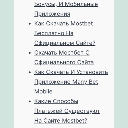
Бонусы, И Мобильные
Приложения
Как Скачать Mostbet
Бесплатно На
Официальном Сайте?
Скачать Мостбет С
Официального Сайта
Как Скачать И Установить
Приложение Many Bet
Mobile
Какие Способы
Платежей Существуют
На Сайте Mostbet?