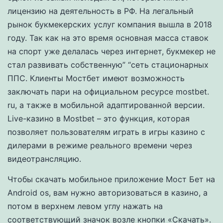
лицензию на деятельность в РФ. На легальный
рынок букмекерских услуг компания вышла в 2018
году. Так как на это время основная масса ставок
на спорт уже делалась через интернет, букмекер не
стал развивать собственную” “сеть стационарных
ППС. Клиенты Мостбет имеют возможность
заключать пари на официальном ресурсе mostbet.
ru, а также в мобильной адаптированной версии.
Live-казино в Mostbet – это функция, которая
позволяет пользователям играть в игры казино с
дилерами в режиме реального времени через
видеотрансляцию.
Чтобы скачать мобильное приложение Мост Бет на
Android os, вам нужно авторизоваться в казино, а
потом в верхнем левом углу нажать на
соответствующий значок возле кнопки «Скачать».