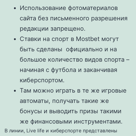
Использование фотоматериалов
сайта без письменного разрешения
редакции запрещено.
Ставки на спорт в Mostbet могут
быть сделаны официально и на
большое количество видов спорта –
начиная с футбола и заканчивая
киберспортом.
Там можно играть в те же игровые
автоматы, получать такие же
бонусы и выводить призы такими
же финансовыми инструментами.
В линии, Live life и киберспорте представлены