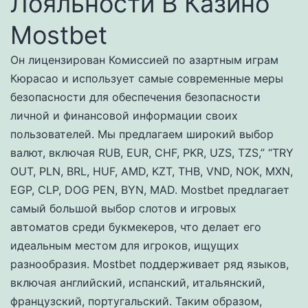
Лояльности В Казино
Mostbet
Он лицензирован Комиссией по азартным играм
Кюрасао и использует самые современные меры
безопасности для обеспечения безопасности
личной и финансовой информации своих
пользователей. Мы предлагаем широкий выбор
валют, включая RUB, EUR, CHF, PKR, UZS, TZS,” “TRY
OUT, PLN, BRL, HUF, AMD, KZT, THB, VND, NOK, MXN,
EGP, CLP, DOG PEN, BYN, MAD. Mostbet предлагает
самый большой выбор слотов и игровых
автоматов среди букмекеров, что делает его
идеальным местом для игроков, ищущих
разнообразия. Mostbet поддерживает ряд языков,
включая английский, испанский, итальянский,
французский, португальский. Таким образом,