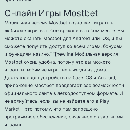
Онлайн Игры Mostbet
Мобильная версия Mostbet позволяет играть в
любимые игры в любое время и в любом месте. Вы
можете скачать Mostbet для Android или iOS, и вы
сможете получить доступ ко всем играм, бонусам
и функциям казино.” “[newline]Мобильная версия
Mostbet очень удобна, потому что вы можете
играть в любимые игры, не выходя из дома.
Доступное для устройств на базе iOS и Android,
приложение Мостбет предлагает все возможности
официального сайта в легкодоступном формате. И
не волнуйтесь, если вы не найдете его в Play
Market – это потому, что там запрещено
программное обеспечение, связанное с азартными
играми.