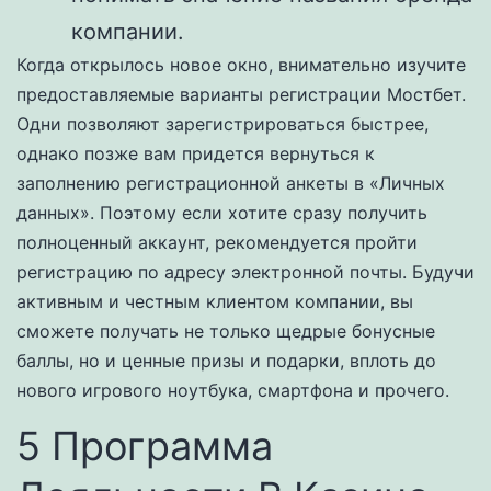
компании.
Когда открылось новое окно, внимательно изучите
предоставляемые варианты регистрации Мостбет.
Одни позволяют зарегистрироваться быстрее,
однако позже вам придется вернуться к
заполнению регистрационной анкеты в «Личных
данных». Поэтому если хотите сразу получить
полноценный аккаунт, рекомендуется пройти
регистрацию по адресу электронной почты. Будучи
активным и честным клиентом компании, вы
сможете получать не только щедрые бонусные
баллы, но и ценные призы и подарки, вплоть до
нового игрового ноутбука, смартфона и прочего.
5 Программа