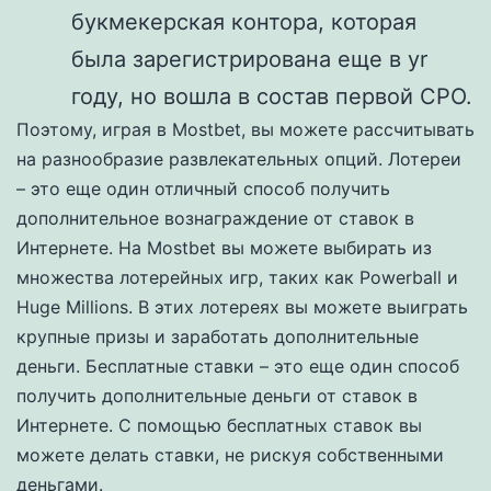
букмекерская контора, которая
была зарегистрирована еще в yr
году, но вошла в состав первой СРО.
Поэтому, играя в Mostbet, вы можете рассчитывать
на разнообразие развлекательных опций. Лотереи
– это еще один отличный способ получить
дополнительное вознаграждение от ставок в
Интернете. На Mostbet вы можете выбирать из
множества лотерейных игр, таких как Powerball и
Huge Millions. В этих лотереях вы можете выиграть
крупные призы и заработать дополнительные
деньги. Бесплатные ставки – это еще один способ
получить дополнительные деньги от ставок в
Интернете. С помощью бесплатных ставок вы
можете делать ставки, не рискуя собственными
деньгами.