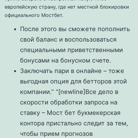
европейскую страну, где нет местной блокировки
официального Мостбет.
После этого вы сможете пополнить
свой баланс и воспользоваться
специальными приветственными
бонусами на бонусном счете.
Заключать пари в онлайне – тоже
выгодная опция для бетторов этой
компании.” “[newline]Все дело в
скорости обработки запроса на
ставку – Мост бет букмекерская
контора пристально следит за тем,
чтобы прием прогнозов