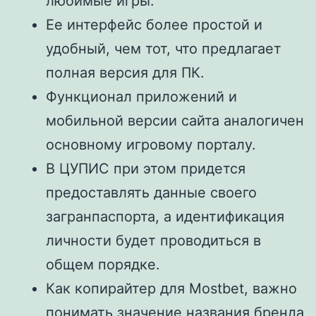
любимые игры.
Ее интерфейс более простой и
удобный, чем тот, что предлагает
полная версия для ПК.
Функционал приложений и
мобильной версии сайта аналогичен
основному игровому порталу.
В ЦУПИС при этом придется
предоставлять данные своего
загранпаспорта, а идентификация
личности будет проводиться в
общем порядке.
Как копирайтер для Mostbet, важно
понимать значение названия бренда