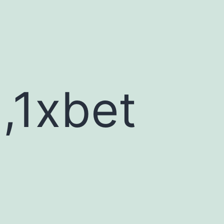
,1xbet