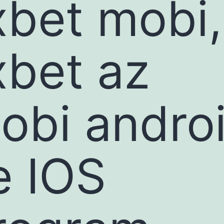
xbet mobi,
xbet az
obi andro
e IOS