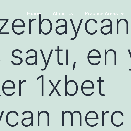
zerbaycan
Home
About Us
Practice Areas
 saytı, en 
er 1xbet
ycan merc