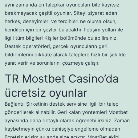
aynı zamanda en talepkar oyuncuları bile kayıtsız
bırakmayacak çeşitli oyunlar. Siteyi ziyaret eden
herkes, deneyimleri ve tercihleri ne olursa olsun,
kendileri için bir şeyler bulacaktır. İletişim yolları ile
ilgili tüm bilgileri Kişiler bölümünde bulabilirsiniz.
Destek operatörleri, gerçek oyuncuların geri
bildirimlerini dikkate alarak taleplere hızlı bir şekilde
yanıt verir ve sorunlarını çözmeye çalışır.
TR Mostbet Casino’da
ücretsiz oyunlar
Bağlantı, Şirketinin destek servisine ilgili bir talep
gönderilerek alınabilir. Geri kalan yöntemleri Mostbet
aynasında daha detaylı olarak öğrenebilirsiniz. Zaman
kaybetmeyin çünkü bahisçiye engelleme olmadan
ücretsiz erişim şu anda size açıktır. MostBet ekibi,