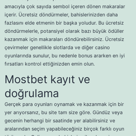
amacıyla çok sayıda sembol içeren dönen makaralar
içerir. Ücretsiz döndürmeler, bahislerinizden daha
fazlasını elde etmenin bir başka yoludur. Bu ücretsiz
döndürmelerle, potansiyel olarak bazı büyük ödüller
kazanmak için makaraları döndürebilirsiniz. Ücretsiz
çevirmeler genellikle slotlarda ve diğer casino
oyunlarında sunulur, bu nedenle bonus ararken en iyi
fırsatları kontrol ettiğinizden emin olun.
Mostbet kayıt ve
doğrulama
Gerçek para oyunları oynamak ve kazanmak için bir
yer arıyorsanız, bu site tam size göre. Gündüz veya
gecenin herhangi bir saatinde yer alabilirsiniz ve
aralarından seçim yapabileceğiniz birçok farklı oyun