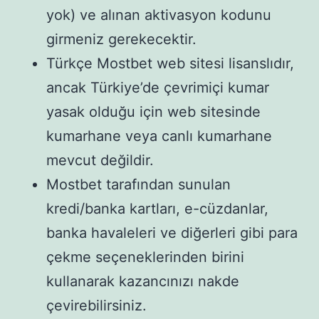
yok) ve alınan aktivasyon kodunu
girmeniz gerekecektir.
Türkçe Mostbet web sitesi lisanslıdır,
ancak Türkiye’de çevrimiçi kumar
yasak olduğu için web sitesinde
kumarhane veya canlı kumarhane
mevcut değildir.
Mostbet tarafından sunulan
kredi/banka kartları, e-cüzdanlar,
banka havaleleri ve diğerleri gibi para
çekme seçeneklerinden birini
kullanarak kazancınızı nakde
çevirebilirsiniz.