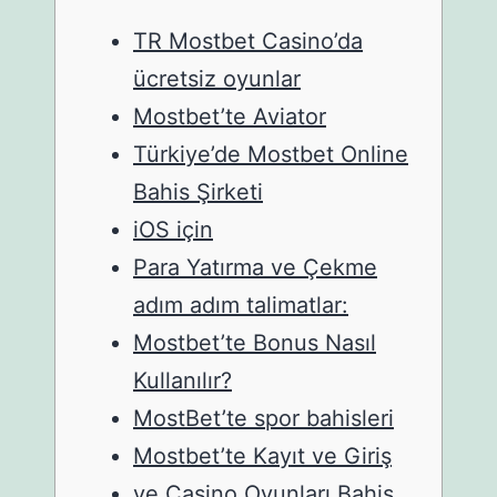
TR Mostbet Casino’da
ücretsiz oyunlar
Mostbet’te Aviator
Türkiye’de Mostbet Online
Bahis Şirketi
iOS için
Para Yatırma ve Çekme
adım adım talimatlar:
Mostbet’te Bonus Nasıl
Kullanılır?
MostBet’te spor bahisleri
Mostbet’te Kayıt ve Giriş
ve Casino Oyunları Bahis