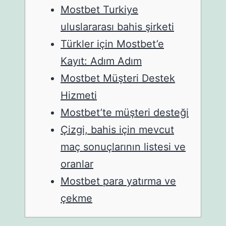
Mostbet Turkiye
uluslararası bahis şirketi
Türkler için Mostbet’e
Kayıt: Adım Adım
Mostbet Müşteri Destek
Hizmeti
Mostbet’te müşteri desteği
Çizgi, bahis için mevcut
maç sonuçlarının listesi ve
oranlar
Mostbet para yatırma ve
çekme