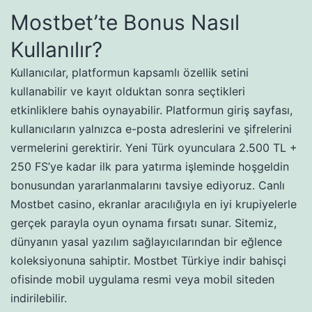
Mostbet’te Bonus Nasıl
Kullanılır?
Kullanıcılar, platformun kapsamlı özellik setini
kullanabilir ve kayıt olduktan sonra seçtikleri
etkinliklere bahis oynayabilir. Platformun giriş sayfası,
kullanıcıların yalnızca e-posta adreslerini ve şifrelerini
vermelerini gerektirir. Yeni Türk oyunculara 2.500 TL +
250 FS’ye kadar ilk para yatırma işleminde hoşgeldin
bonusundan yararlanmalarını tavsiye ediyoruz. Canlı
Mostbet casino, ekranlar aracılığıyla en iyi krupiyelerle
gerçek parayla oyun oynama fırsatı sunar. Sitemiz,
dünyanın yasal yazılım sağlayıcılarından bir eğlence
koleksiyonuna sahiptir. Mostbet Türkiye indir bahisçi
ofisinde mobil uygulama resmi veya mobil siteden
indirilebilir.