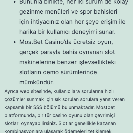
Bununla birlikte, her iki sürüm de kolay
gezinme menüleri ve spor bahisleri
için ihtiyacınız olan her şeye erişim ile
harika bir kullanıcı deneyimi sunar.
MostBet Casino’da ücretsiz oyun,
gerçek parayla bahis oynanan slot
makinelerine benzer işlevsellikteki
slotların demo sürümlerinde
mümkündür.
Ayrıca web sitesinde, kullanıcılara sorularına hızlı
çözümler sunmak için sık sorulan sorulara yanıt veren
kapsamlı bir SSS bölümü bulunmaktadır. Mostbet
platformunda, bir tür casino oyunu olan çevrimiçi
slotları oynayabilirsiniz. Slotlar genellikle kazanan
kombinasyonlara ulaşarak ödemeleri tetiklemek