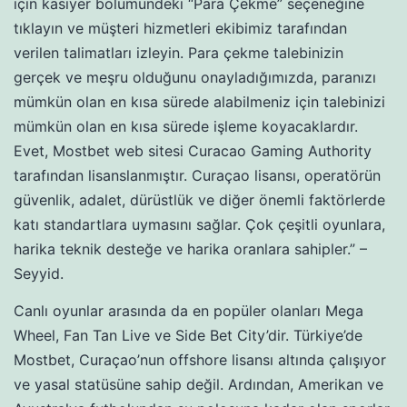
için kasiyer bölümündeki “Para Çekme” seçeneğine
tıklayın ve müşteri hizmetleri ekibimiz tarafından
verilen talimatları izleyin. Para çekme talebinizin
gerçek ve meşru olduğunu onayladığımızda, paranızı
mümkün olan en kısa sürede alabilmeniz için talebinizi
mümkün olan en kısa sürede işleme koyacaklardır.
Evet, Mostbet web sitesi Curacao Gaming Authority
tarafından lisanslanmıştır. Curaçao lisansı, operatörün
güvenlik, adalet, dürüstlük ve diğer önemli faktörlerde
katı standartlara uymasını sağlar. Çok çeşitli oyunlara,
harika teknik desteğe ve harika oranlara sahipler.” –
Seyyid.
Canlı oyunlar arasında da en popüler olanları Mega
Wheel, Fan Tan Live ve Side Bet City’dir. Türkiye’de
Mostbet, Curaçao’nun offshore lisansı altında çalışıyor
ve yasal statüsüne sahip değil. Ardından, Amerikan ve