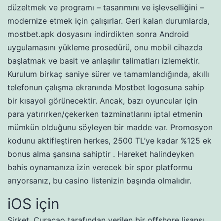
düzeltmek ve programı – tasarımını ve işlevselliğini –
modernize etmek için çalışırlar. Geri kalan durumlarda,
mostbet.apk dosyasını indirdikten sonra Android
uygulamasını yükleme prosedürü, onu mobil cihazda
başlatmak ve basit ve anlaşılır talimatları izlemektir.
Kurulum birkaç saniye sürer ve tamamlandığında, akıllı
telefonun çalışma ekranında Mostbet logosuna sahip
bir kısayol görünecektir. Ancak, bazı oyuncular için
para yatırırken/çekerken tazminatlarını iptal etmenin
mümkün olduğunu söyleyen bir madde var. Promosyon
kodunu aktifleştiren herkes, 2500 TL’ye kadar %125 ek
bonus alma şansına sahiptir . Hareket halindeyken
bahis oynamanıza izin verecek bir spor platformu
arıyorsanız, bu casino listenizin başında olmalıdır.
iOS için
Şirket, Curaçao tarafından verilen bir offshore lisansı