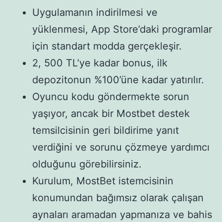
Uygulamanın indirilmesi ve
yüklenmesi, App Store’daki programlar
için standart modda gerçekleşir.
2, 500 TL’ye kadar bonus, ilk
depozitonun %100’üne kadar yatırılır.
Oyuncu kodu göndermekte sorun
yaşıyor, ancak bir Mostbet destek
temsilcisinin geri bildirime yanıt
verdiğini ve sorunu çözmeye yardımcı
olduğunu görebilirsiniz.
Kurulum, MostBet istemcisinin
konumundan bağımsız olarak çalışan
aynaları aramadan yapmanıza ve bahis