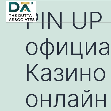
PIN UP
официа
Казино
онлайн