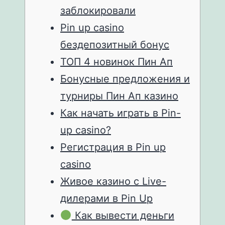
заблокировали
Pin up casino
бездепозитный бонус
ТОП 4 новинок Пин Ап
Бонусные предложения и
турниры Пин Ап казино
Как начать играть в Pin-
up casino?
Регистрация в Pin up
casino
Живое казино с Live-
дилерами в Pin Up
Как вывести деньги