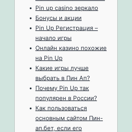
Pin up casino зеркало
Бонусы и акции
Pin Up Регистрация –
начало игры
Онлайн казино похожие
на Pin Up
Какие игры лучше
выбрать в Пин Ап?
Почему Pin Up так
популярен в России?
Как пользоваться
основным сайтом Пин-
ап.бет, если его