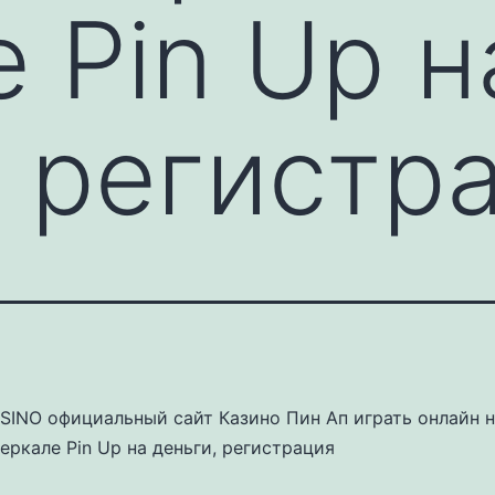
 Pin Up н
, регистр
SINO официальный сайт Казино Пин Ап играть онлайн 
еркале Pin Up на деньги, регистрация