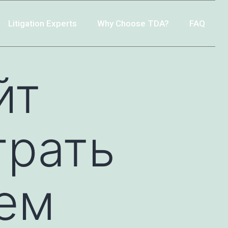
Litigation Experts
Why Choose TDA?
FAQ
йт
грать
чем