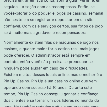
precisa entrar em sua conta, abrir a guia “Perfil” e, em
seguida – a seção com as recompensas. Então, se
vocêexplorar o do pôquer e jogos de cassino, semanal
não hesite em se registrar e depositar em um site
confiável. Com os e serviços certos, sua fotos de jogo
será muito mais agradável e recompensadora.
Normalmente existem filas de máquinas de jogo nos
casinos, e quanto maior for o casino real, mais jogos
pode oferecer. O administrador está sempre em
contato, então você não precisa se preocupar se
ninguém pode ajudar em caso de dificuldades.
Existem muitos desses locais online, mas o melhor é o
Pin Up Casino. Pin Up é um cassino online que vem
operando com sucesso há 10 anos. Durante este
tempo, Pin Up Casino conseguiu ganhar a confiança
dos clientes e se tornar um dos líderes no mundo do
jogo. Há também rodadas grátis e um presente para