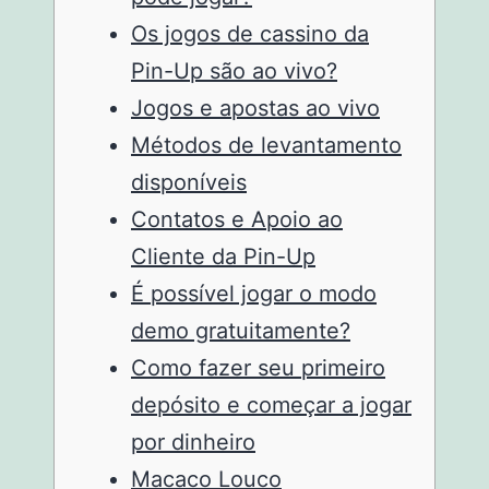
Os jogos de cassino da
Pin-Up são ao vivo?
Jogos e apostas ao vivo
Métodos de levantamento
disponíveis
Contatos e Apoio ao
Cliente da Pin-Up
É possível jogar o modo
demo gratuitamente?
Como fazer seu primeiro
depósito e começar a jogar
por dinheiro
Macaco Louco