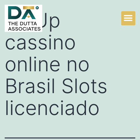
PinUp
cassino
online no
Brasil Slots
licenciado