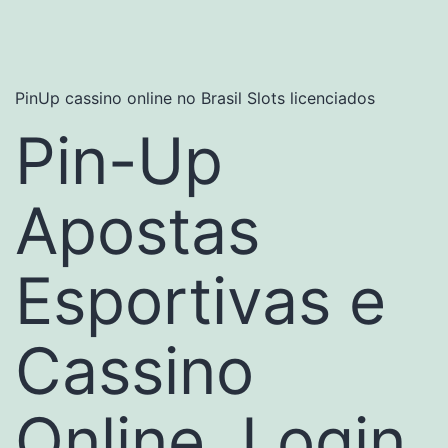
PinUp cassino online no Brasil Slots licenciados
Pin-Up
Apostas
Esportivas e
Cassino
Online, Login