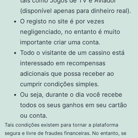
tais como Jogos de TV e Aviador
(disponível apenas para dinheiro real).
O registo no site é por vezes
negligenciado, no entanto é muito
importante criar uma conta.
Todo o visitante de um cassino está
interessado em recompensas
adicionais que possa receber ao
cumprir condições simples.
Ou seja, durante o dia você recebe
todos os seus ganhos em seu cartão
ou conta.
Tais condições existem para tornar a plataforma
segura e livre de fraudes financeiras. No entanto, se