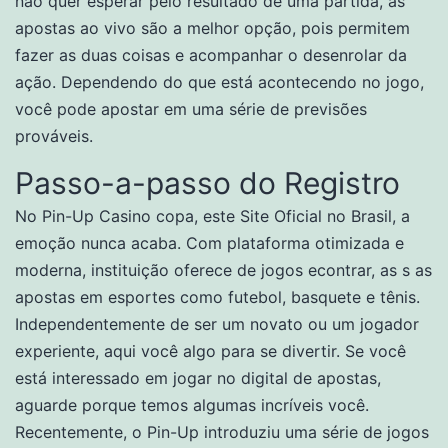
não quer esperar pelo resultado de uma partida, as
apostas ao vivo são a melhor opção, pois permitem
fazer as duas coisas e acompanhar o desenrolar da
ação. Dependendo do que está acontecendo no jogo,
você pode apostar em uma série de previsões
prováveis.
Passo-a-passo do Registro
No Pin-Up Casino copa, este Site Oficial no Brasil, a
emoção nunca acaba. Com plataforma otimizada e
moderna, instituição oferece de jogos econtrar, as s as
apostas em esportes como futebol, basquete e tênis.
Independentemente de ser um novato ou um jogador
experiente, aqui você algo para se divertir. Se você
está interessado em jogar no digital de apostas,
aguarde porque temos algumas incríveis você.
Recentemente, o Pin-Up introduziu uma série de jogos