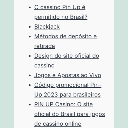
O cassino Pin Up é
permitido no Brasil?
Blackjack
Métodos de depósito e
retirada
Design do site oficial do
cassino
Jogos e Apostas ao Vivo
Código promocional Pin-
Up 2023 para brasileiros
PIN UP Casino: O site
oficial do Brasil para jogos
de cassino online