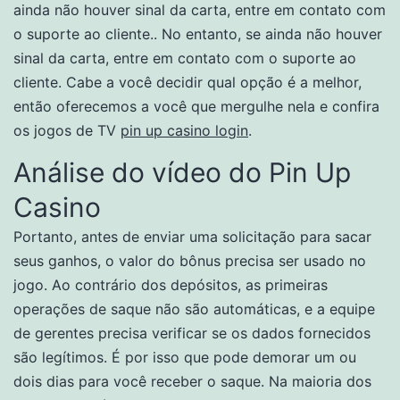
ainda não houver sinal da carta, entre em contato com
o suporte ao cliente.. No entanto, se ainda não houver
sinal da carta, entre em contato com o suporte ao
cliente. Cabe a você decidir qual opção é a melhor,
então oferecemos a você que mergulhe nela e confira
os jogos de TV
pin up casino login
.
Análise do vídeo do Pin Up
Casino
Portanto, antes de enviar uma solicitação para sacar
seus ganhos, o valor do bônus precisa ser usado no
jogo. Ao contrário dos depósitos, as primeiras
operações de saque não são automáticas, e a equipe
de gerentes precisa verificar se os dados fornecidos
são legítimos. É por isso que pode demorar um ou
dois dias para você receber o saque. Na maioria dos