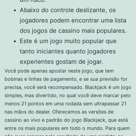
Abaixo do controle deslizante, os
jogadores podem encontrar uma lista
dos jogos de cassino mais populares.
Este é um jogo muito popular que
tanto iniciantes quanto jogadores
experientes gostam de jogar.
Você pode apenas apostar neste jogo, que tem
bobinas e linhas de pagamento, e se sua previsão for
precisa, você será recompensado. Blackjack é um jogo
simples, mas divertido, no qual você deve marcar pelo
menos 21 pontos em uma rodada sem ultrapassar 21
nas mãos do dealer. Oferecemos as versões de
cassino ao vivo e padrão do jogo Blackjack, que está
entre os mais populares em todo o mundo. Para quem