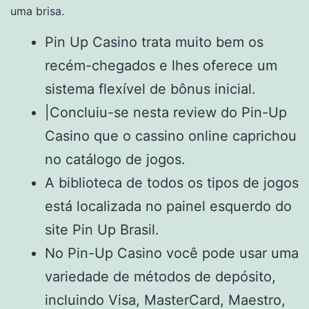
uma brisa.
Pin Up Casino trata muito bem os
recém-chegados e lhes oferece um
sistema flexível de bônus inicial.
|Concluiu-se nesta review do Pin-Up
Casino que o cassino online caprichou
no catálogo de jogos.
A biblioteca de todos os tipos de jogos
está localizada no painel esquerdo do
site Pin Up Brasil.
No Pin-Up Casino você pode usar uma
variedade de métodos de depósito,
incluindo Visa, MasterCard, Maestro,