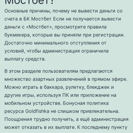
Мостбет?
Основные причины, почему не вывести деньги со
счета в БК Мостбет Если не получается вывести
деньги с «Мостбет», просмотрите правила
букмекера, которые вы приняли при регистрации.
Достаточно минимального отступления от
условий, чтобы администрация ограничила
выплату средств.
В этом разделе пользователям предлагаются
множество азартных развлечений в прямом эфире.
Можно играть в баккара, рулетку, блекджек и
другие игры, используя ПК или приложение на
мобильном устройстве. Бонусная политика
ресурса Goldfishka не слишком привлекательна.
Поощрения трудно получить, а ещё администрация
может отказать в их выплате. К последнему пункту