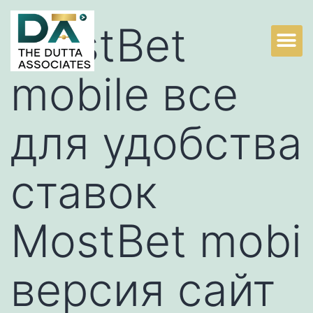
MostBet
mobile все
для удобства
ставок
MostBet mobi
версия сайт