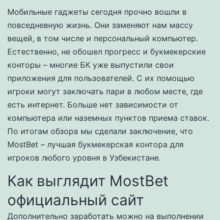
Мобильные гаджеты сегодня прочно вошли в
повседневную жизнь. Они заменяют нам массу
вещей, в том числе и персональный компьютер.
Естественно, не обошел прогресс и букмекерские
конторы – многие БК уже выпустили свои
приложения для пользователей. С их помощью
игроки могут заключать пари в любом месте, где
есть интернет. Больше нет зависимости от
компьютера или наземных пунктов приема ставок.
По итогам обзора мы сделали заключение, что
MostBet – лучшая букмекерская контора для
игроков любого уровня в Узбекистане.
Как выглядит MostBet
официальный сайт
Дополнительно заработать можно на выполнении