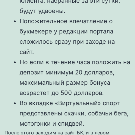
клиента, набранные за эти сутки,
будут удвоены.
Положительное впечатление о
букмекере у редакции портала
сложилось сразу при заходе на
сайт.
Но если в течение часа положить на
депозит минимум 20 долларов,
максимальный размер бонуса
возрастет до 500 долларов.
Во вкладке «Виртуальный» спорт
представлены скачки, собачьи бега,
мотогонки и спидвей.
После этого заходим на сайт БК, и в левом