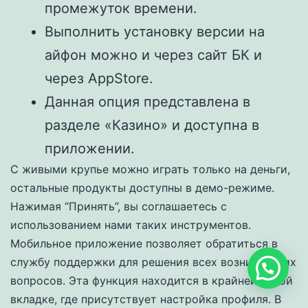
промежуток времени.
Выполнить установку версии на
айфон можно и через сайт БК и
через AppStore.
Данная опция представлена в
разделе «Казино» и доступна в
приложении.
С живыми крупье можно играть только на деньги,
остальные продукты доступны в демо-режиме.
Нажимая “Принять”, вы соглашаетесь с
использованием нами таких инструментов.
Мобильное приложение позволяет обратиться в
службу поддержки для решения всех возникающих
вопросов. Эта функция находится в крайней левой
вкладке, где присутствует настройка профиля. В