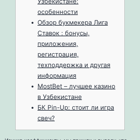
Узбекистане:
особенности
Обзор букмекера Лига
Ставок : бонусы,
приложения,
регистрация,
техподдержка и другая
информация
MostBet – лучшее казино
в Узбекистане
БК Pin-Up: стоит ли игра
свеч?