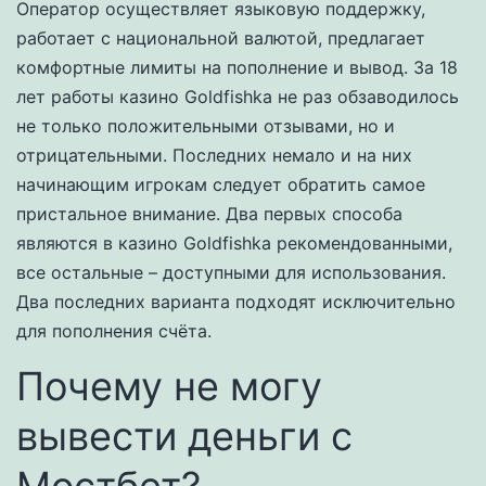
Оператор осуществляет языковую поддержку,
работает с национальной валютой, предлагает
комфортные лимиты на пополнение и вывод. За 18
лет работы казино Goldfishka не раз обзаводилось
не только положительными отзывами, но и
отрицательными. Последних немало и на них
начинающим игрокам следует обратить самое
пристальное внимание. Два первых способа
являются в казино Goldfishka рекомендованными,
все остальные – доступными для использования.
Два последних варианта подходят исключительно
для пополнения счёта.
Почему не могу
вывести деньги с