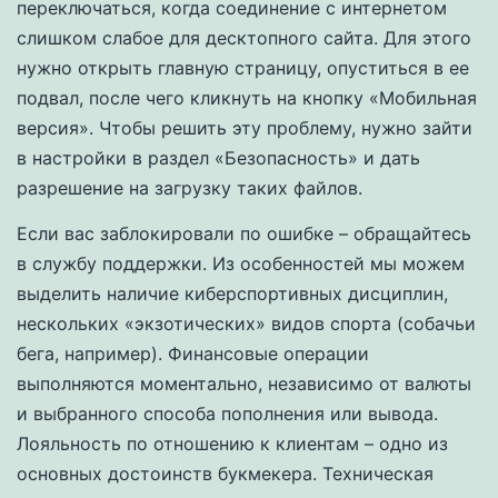
переключаться, когда соединение с интернетом
слишком слабое для десктопного сайта. Для этого
нужно открыть главную страницу, опуститься в ее
подвал, после чего кликнуть на кнопку «Мобильная
версия». Чтобы решить эту проблему, нужно зайти
в настройки в раздел «Безопасность» и дать
разрешение на загрузку таких файлов.
Если вас заблокировали по ошибке – обращайтесь
в службу поддержки. Из особенностей мы можем
выделить наличие киберспортивных дисциплин,
нескольких «экзотических» видов спорта (собачьи
бега, например). Финансовые операции
выполняются моментально, независимо от валюты
и выбранного способа пополнения или вывода.
Лояльность по отношению к клиентам – одно из
основных достоинств букмекера. Техническая