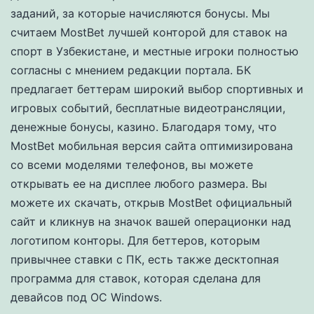
заданий, за которые начисляются бонусы. Мы
считаем MostBet лучшей конторой для ставок на
спорт в Узбекистане, и местные игроки полностью
согласны с мнением редакции портала. БК
предлагает беттерам широкий выбор спортивных и
игровых событий, бесплатные видеотрансляции,
денежные бонусы, казино. Благодаря тому, что
MostBet мобильная версия сайта оптимизирована
со всеми моделями телефонов, вы можете
открывать ее на дисплее любого размера. Вы
можете их скачать, открыв MostBet официальный
сайт и кликнув на значок вашей операционки над
логотипом конторы. Для беттеров, которым
привычнее ставки с ПК, есть также десктопная
программа для ставок, которая сделана для
девайсов под ОС Windows.